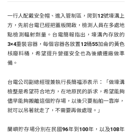
一行人配戴安全帽、進入管制區，爬到12號壕溝上
方，先前台電已經把蓋板開啟，檢測人員在多處地
點檢測輻射劑量。台電簡報指出，壕溝內存放的
3×4重裝容器，每個容器各放置12桶55加侖的黃色
核廢料桶，希望提升營運安全也為後續遷廠做準
備。
台電公司副總經理兼執行長簡福添表示：「做壕溝
檢整是希望符合地方，在地原民的訴求，希望能夠
儘早能夠搬離這個貯存場，以後只要船舶一靠岸，
就可以吊著就走了，不需要再做處理。」
蘭嶼貯存場分別在民國96年到100年，以及108年