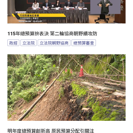
115年總預算拚表決 第二輪協商朝野續攻防
政經
立法院
立法院朝野協商
總預算審查
明年度總預算創新高 原民預算分配引關注