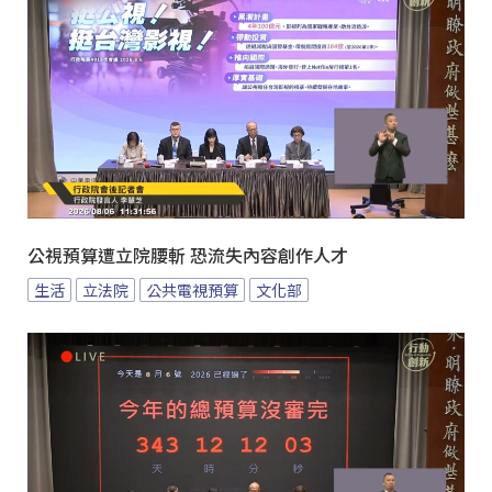
公視預算遭立院腰斬 恐流失內容創作人才
生活
立法院
公共電視預算
文化部