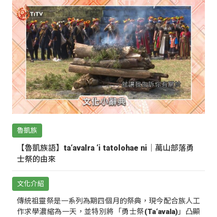
魯凱族
【魯凱族語】ta‘avalra ‘i tatolohae ni｜萬山部落勇
士祭的由來
文化介紹
傳統祖靈祭是一系列為期四個月的祭典，現今配合族人工
作求學濃縮為一天，並特別將「勇士祭(Ta‘avala)」凸顯