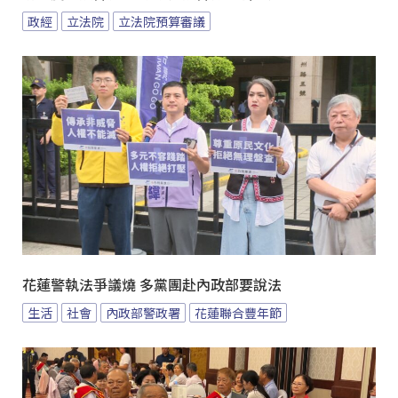
政經
立法院
立法院預算審議
花蓮警執法爭議燒 多黨團赴內政部要說法
生活
社會
內政部警政署
花蓮聯合豐年節