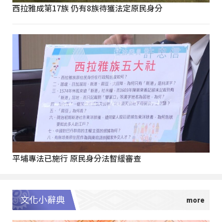
西拉雅成第17族 仍有8族待獲法定原民身分
平埔專法已施行 原民身分法暫緩審查
文化小辭典