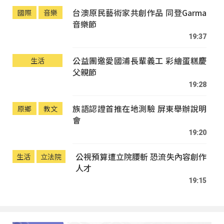
台澳原民藝術家共創作品 同登Garma
國際
音樂
音樂節
19:37
公益團邀愛國浦長輩義工 彩繪蛋糕慶
生活
父親節
19:28
族語認證首推在地測驗 屏東舉辦說明
原鄉
教文
會
19:20
公視預算遭立院腰斬 恐流失內容創作
生活
立法院
人才
19:15