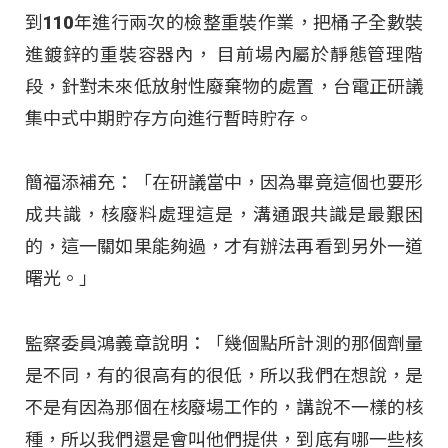
到110年進行兩次的檢整重裝作業，把桶子全數裝
進鍍鋅的重裝容器內， 目前場內屬於靜態管理階
段，針對未來低放射性廢棄物的處置，台電正研議
集中式中期貯存方向進行暫時貯存。
簡福添補充：「在研議當中，因為畢竟這個也要形
成共識，核廢料處理這是，溝通跟共識是最艱困
的，這一關如果能夠過，才有辦法再看到另外一道
曙光。」
監察委員鴻義章說明：「幾個點所計測的那個劑量
是不同，有的很高有的很低，所以我們在想說，是
不是有因為那個在核廢場工作的，講說不一樣的核
種，所以我們還是會叫他們提供，到底有哪一些核