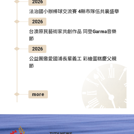
2026
法治國小辦棒球交流賽 4縣市隊伍共襄盛舉
2026
台澳原民藝術家共創作品 同登Garma音樂
節
2026
公益團邀愛國浦長輩義工 彩繪蛋糕慶父親
節
more