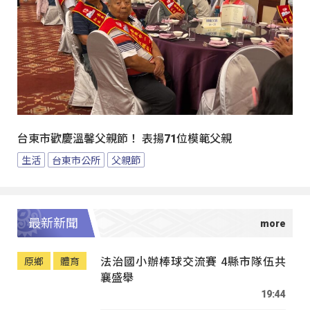
台東市歡慶溫馨父親節！ 表揚71位模範父親
生活
台東市公所
父親節
最新新聞
法治國小辦棒球交流賽 4縣市隊伍共
原鄉
體育
襄盛舉
19:44