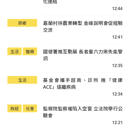
化連結
12:44
嘉蘭村拚農業轉型 金峰說明會促經驗
原鄉
交流
12:41
國健署推互動展 長者量六力揪失能警
生活
醫療
訊
12:35
基金會攜手超商、診所 推「健康
生活
ACE」遠離疾病
12:34
監察院監察權陷入空窗 立法院舉行公
政經
社會
聽會
12:21