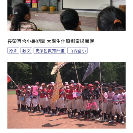
長榮百合小暑期營 大學生伴原鄉童過暑假
原鄉
教文
史懷哲教育計畫
百合國小