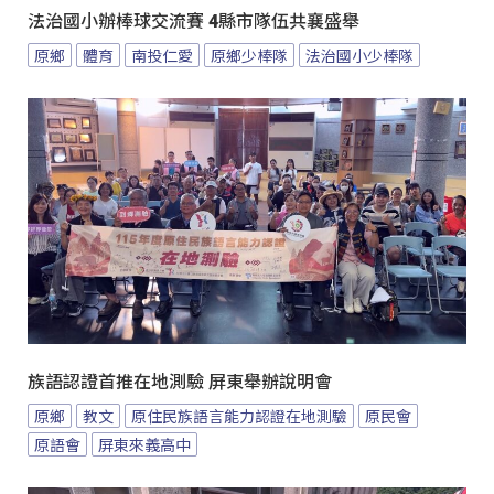
法治國小辦棒球交流賽 4縣市隊伍共襄盛舉
原鄉
體育
南投仁愛
原鄉少棒隊
法治國小少棒隊
族語認證首推在地測驗 屏東舉辦說明會
原鄉
教文
原住民族語言能力認證在地測驗
原民會
原語會
屏東來義高中