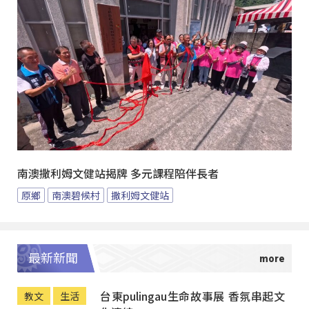
南澳撒利姆文健站揭牌 多元課程陪伴長者
原鄉
南澳碧候村
撒利姆文健站
最新新聞
台東pulingau生命故事展 香氛串起文
教文
生活