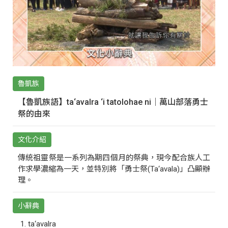
魯凱族
【魯凱族語】ta‘avalra ‘i tatolohae ni｜萬山部落勇士
祭的由來
文化介紹
傳統祖靈祭是一系列為期四個月的祭典，現今配合族人工
作求學濃縮為一天，並特別將「勇士祭(Ta‘avala)」凸顯辦
理。
小辭典
ta‘avalra