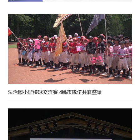
法治國小辦棒球交流賽 4縣市隊伍共襄盛舉