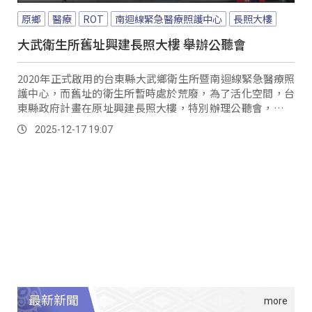
原鄉
醫療
ROT
南迴線緊急醫療照護中心
長照大樓
大武衛生所舊址興建長照大樓 舉辦公聽會
2020年正式啟用的台東縣大武鄉衛生所暨南迴線緊急醫療照
護中心，而舊址的衛生所暫時處於荒廢，為了活化空間，台
東縣政府計畫在原址興建長照大樓，特別辦理公聽會，希望
聽取在地居民的意見需求；南迴健康促進關懷服務協會總幹
2025-12-17 19:07
事指出，南迴地區對重度失能者的住宿型照護仍有缺口，若
能設置長照大樓，將補足服務不足的部分，並且帶來正面效
益。
最新新聞