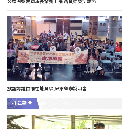
公益團邀愛國浦長輩義工 彩繪蛋糕慶父親節
族語認證首推在地測驗 屏東舉辦說明會
推薦新聞