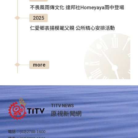
不畏風雨傳文化 達邦社Homeyaya雨中登場
2025
仁愛鄉表揚模範父親 公所精心安排活動
more
TITV NEWS
原視新聞網
電話：(02)2788-1600