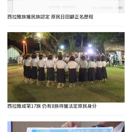
西拉雅族獲民族認定 原民日回顧正名歷程
西拉雅成第17族 仍有8族待獲法定原民身分