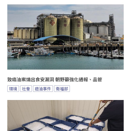
致癌油案燒出食安漏洞 朝野籲強化通報、品管
環境
社會
癌油事件
衛福部