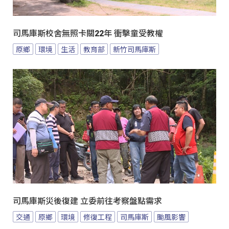
司馬庫斯校舍無照卡關22年 衝擊童受教權
原鄉
環境
生活
教育部
新竹司馬庫斯
司馬庫斯災後復建 立委前往考察盤點需求
交通
原鄉
環境
修復工程
司馬庫斯
颱風影響