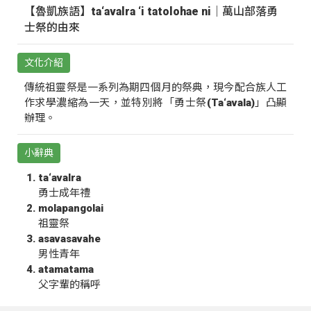
【魯凱族語】ta‘avalra ‘i tatolohae ni｜萬山部落勇
士祭的由來
文化介紹
傳統祖靈祭是一系列為期四個月的祭典，現今配合族人工
作求學濃縮為一天，並特別將「勇士祭(Ta‘avala)」凸顯
辦理。
小辭典
ta‘avalra
勇士成年禮
molapangolai
祖靈祭
asavasavahe
男性青年
atamatama
父字輩的稱呼