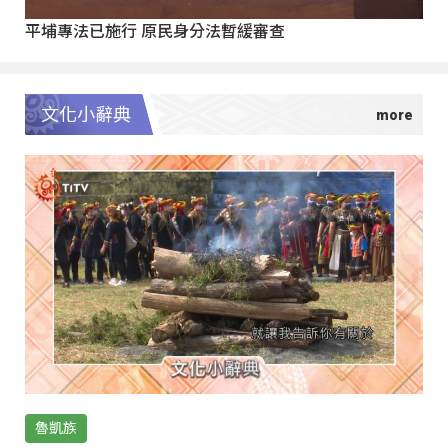
平埔專法已施行 原民身分法暫緩審查
文化小辭典
魯凱族