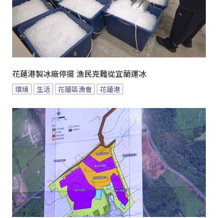
花蓮港製冰廠停擺 漁民克難從宜蘭運冰
環境
生活
花蓮區漁會
花蓮港