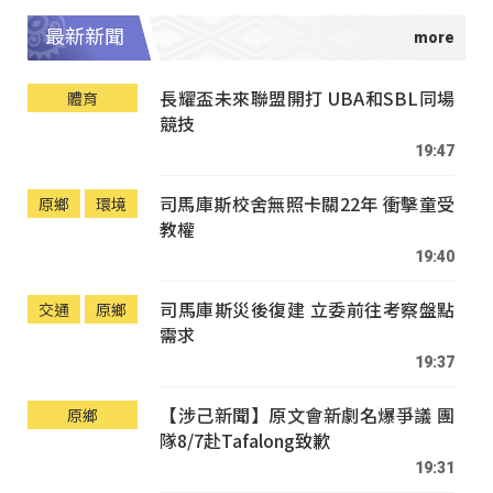
最新新聞
長耀盃未來聯盟開打 UBA和SBL同場
體育
競技
19:47
司馬庫斯校舍無照卡關22年 衝擊童受
原鄉
環境
教權
19:40
司馬庫斯災後復建 立委前往考察盤點
交通
原鄉
需求
19:37
【涉己新聞】原文會新劇名爆爭議 團
原鄉
隊8/7赴Tafalong致歉
19:31