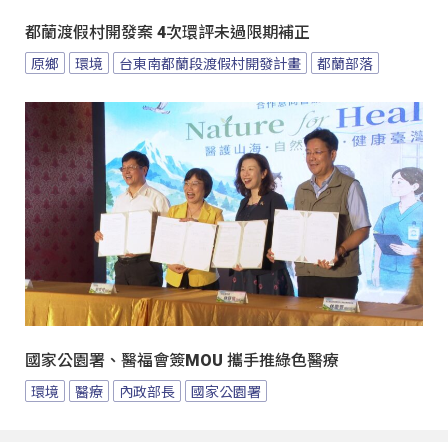
都蘭渡假村開發案 4次環評未過限期補正
原鄉
環境
台東南都蘭段渡假村開發計畫
都蘭部落
國家公園署、醫福會簽MOU 攜手推綠色醫療
環境
醫療
內政部長
國家公園署