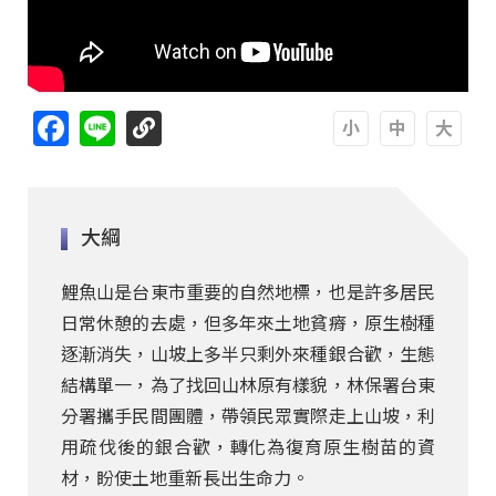
Facebook
Line
A
A
A
大綱
鯉魚山是台東市重要的自然地標，也是許多居民
日常休憩的去處，但多年來土地貧瘠，原生樹種
逐漸消失，山坡上多半只剩外來種銀合歡，生態
結構單一，為了找回山林原有樣貌，林保署台東
分署攜手民間團體，帶領民眾實際走上山坡，利
用疏伐後的銀合歡，轉化為復育原生樹苗的資
材，盼使土地重新長出生命力。