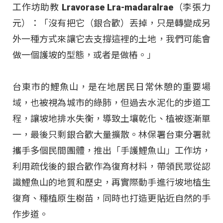
工作坊助教 Lravorase Lra-madaralrae（李張力
元）：「沒有把它（銀合歡）丟掉，只是轉變成另
外一種方式來讓它去支撐這裡的土地，我們可能會
做一個護坡的型態，或者是做樁。」​
台東市的鯉魚山，是在地居民日常休憩的重要場
域，也被視為城市的綠肺，但過去水泥化的步道工
程，讓坡地排水失衡，導致土壤乾化、植被逐漸單
一，最後只剩銀合歡大量擴散。林保署台東分署就
攜手多個民間團體，推出「手護鯉魚山」工作坊，
利用疏伐後的銀合歡作為復育材料，帶領民眾從認
識鯉魚山的地質和歷史，再實際動手進行坡地植生
復育、種植原生樹苗，同時也打造更貼近自然的手
作步道。​