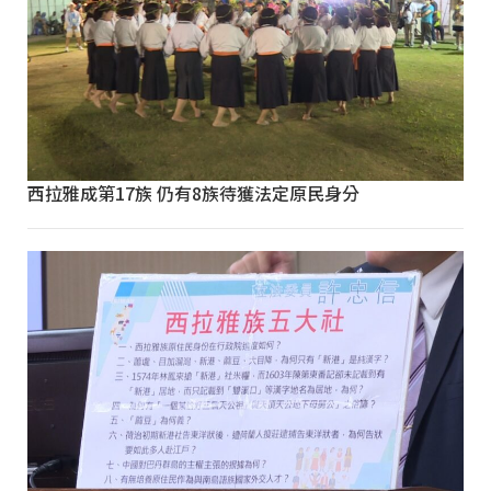
西拉雅成第17族 仍有8族待獲法定原民身分