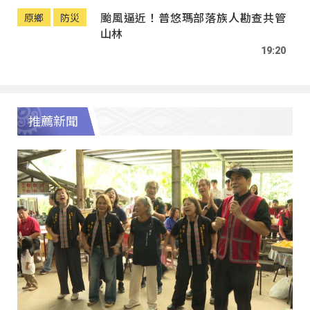
颱風逼近！普悠瑪部落族人勘查共管
原鄉
防災
山林
19:20
推薦新聞