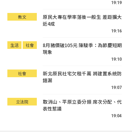
19:19
原民大專在學率落後一般生 差距擴大
教文
近4成
19:16
8月豬價破105元 陳駿季：為節慶短期
生活
社會
現象
19:10
新北原民社宅欠租千萬 將建置系統防
社會
錯漏
19:07
取消山、平原立委分類 席次分配、代
立法院
表性惹議
19:04