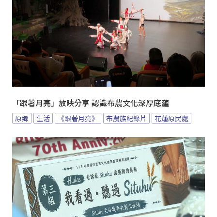
「跟著月亮」放映分享 認識布農文化深厚底蘊
原鄉
生活
《跟著月亮》
布農族紀錄片
花蓮原民處