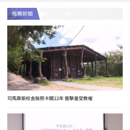
推薦新聞
司馬庫斯校舍無照卡關22年 衝擊童受教權