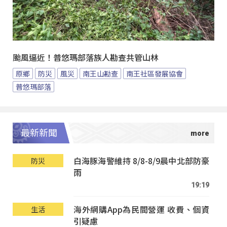
颱風逼近！普悠瑪部落族人勘查共管山林
原鄉
防災
風災
南王山勘查
南王社區發展協會
普悠瑪部落
最新新聞
白海豚海警維持 8/8-8/9晨中北部防豪
防災
雨
19:19
海外網購App為民間營運 收費、個資
生活
引疑慮