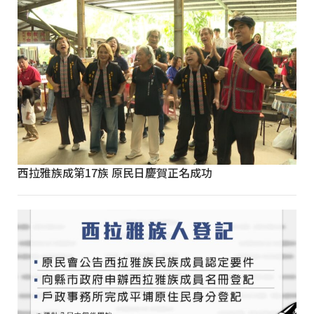
西拉雅族成第17族 原民日慶賀正名成功