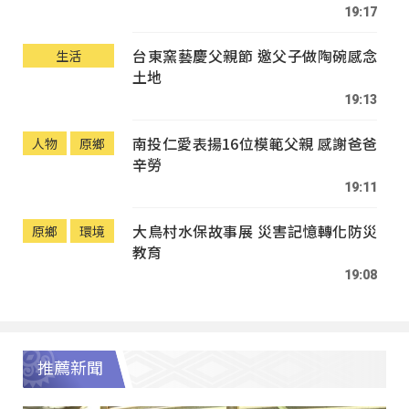
19:17
台東窯藝慶父親節 邀父子做陶碗感念
生活
土地
19:13
南投仁愛表揚16位模範父親 感謝爸爸
人物
原鄉
辛勞
19:11
大鳥村水保故事展 災害記憶轉化防災
原鄉
環境
教育
19:08
推薦新聞