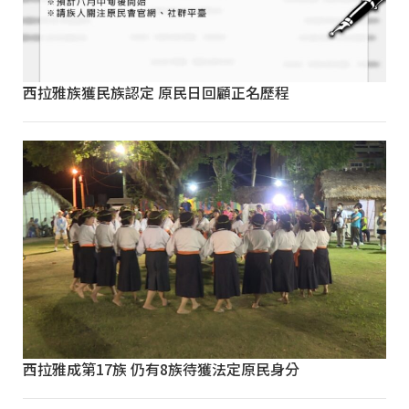
西拉雅族獲民族認定 原民日回顧正名歷程
西拉雅成第17族 仍有8族待獲法定原民身分