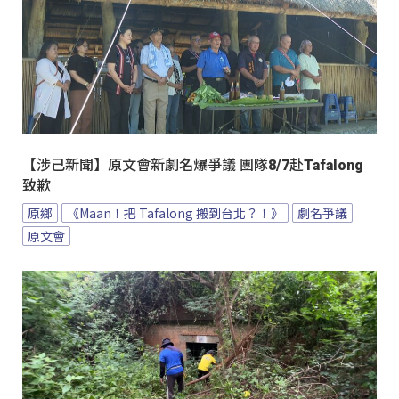
【涉己新聞】原文會新劇名爆爭議 團隊8/7赴Tafalong
致歉
原鄉
《Maan！把 Tafalong 搬到台北？！》
劇名爭議
原文會