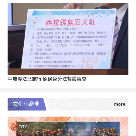
平埔專法已施行 原民身分法暫緩審查
文化小辭典