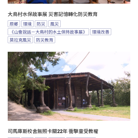
大鳥村水保故事展 災害記憶轉化防災教育
原鄉
環境
防災
風災
《山會說話－大鳥村的水土保持故事展》
環境改善
莫拉克風災
防災教育
司馬庫斯校舍無照卡關22年 衝擊童受教權