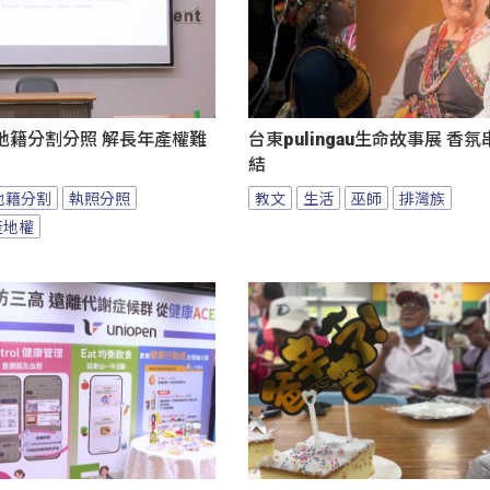
地籍分割分照 解長年產權難
台東pulingau生命故事展 香
結
地籍分割
執照分照
教文
生活
巫師
排灣族
產地權