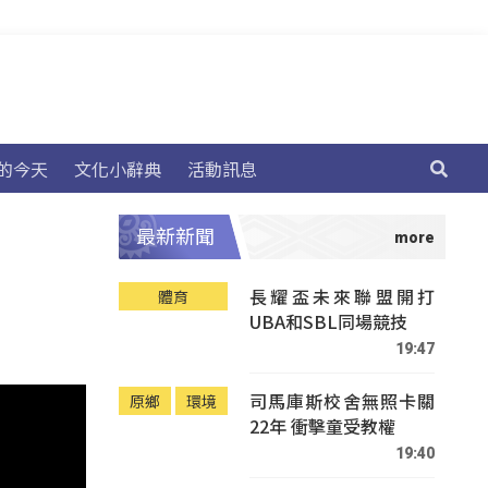
的今天
文化小辭典
活動訊息
最新新聞
長耀盃未來聯盟開打
體育
UBA和SBL同場競技
19:47
司馬庫斯校舍無照卡關
原鄉
環境
22年 衝擊童受教權
19:40