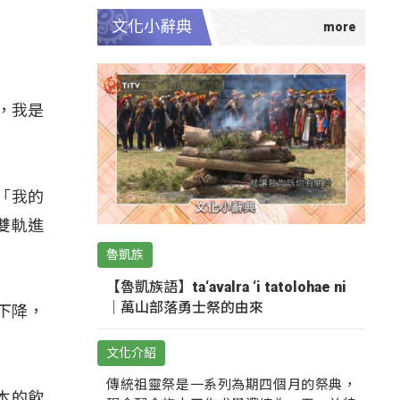
文化小辭典
，我是
「我的
雙軌進
魯凱族
【魯凱族語】ta‘avalra ‘i tatolohae ni
｜萬山部落勇士祭的由來
下降，
文化介紹
傳統祖靈祭是一系列為期四個月的祭典，
本的飲