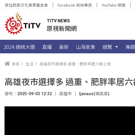
原住民族文化事業基金會
Facebook 粉絲專頁
YouTube 頻道
TITV NEWS
原視新聞網
2024 總統大選
直播
最新
山海氣象
總覽
專題
首頁
生活
高雄夜市選擇多 過重、肥胖率居六都之首
高雄夜市選擇多 過重、肥胖率居六
發布：2025-09-03 12:32
高雄市
ljavaus(楊高潔)