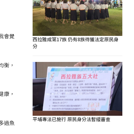
我會覺
西拉雅成第17族 仍有8族待獲法定原民身
分
均衡，
健康，
平埔專法已施行 原民身分法暫緩審查
多過魚