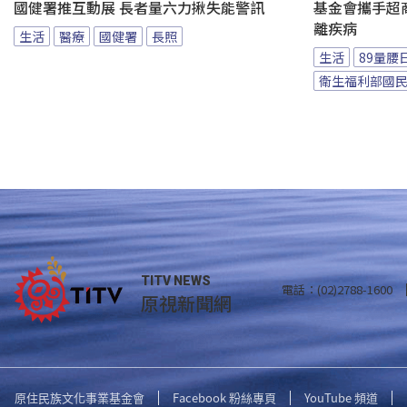
國健署推互動展 長者量六力揪失能警訊
基金會攜手超商
離疾病
生活
醫療
國健署
長照
生活
89量腰
衛生福利部國
TITV NEWS
電話：(02)2788-1600
原視新聞網
原住民族文化事業基金會
Facebook 粉絲專頁
YouTube 頻道