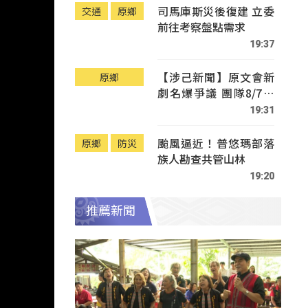
司馬庫斯災後復建 立委
交通
原鄉
前往考察盤點需求
19:37
【涉己新聞】原文會新
原鄉
劇名爆爭議 團隊8/7赴
Tafalong致歉
19:31
颱風逼近！普悠瑪部落
原鄉
防災
族人勘查共管山林
19:20
推薦新聞