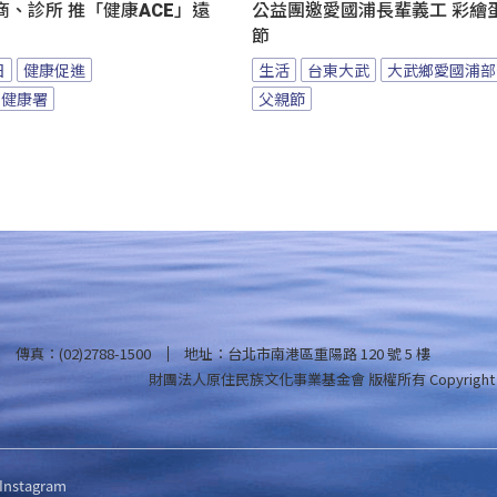
、診所 推「健康ACE」遠
公益團邀愛國浦長輩義工 彩繪
節
日
健康促進
生活
台東大武
大武鄉愛國浦部
民健康署
父親節
傳真：(02)2788-1500
地址：台北市南港區重陽路 120 號 5 樓
財團法人原住民族文化事業基金會 版權所有
Copyright
Instagram