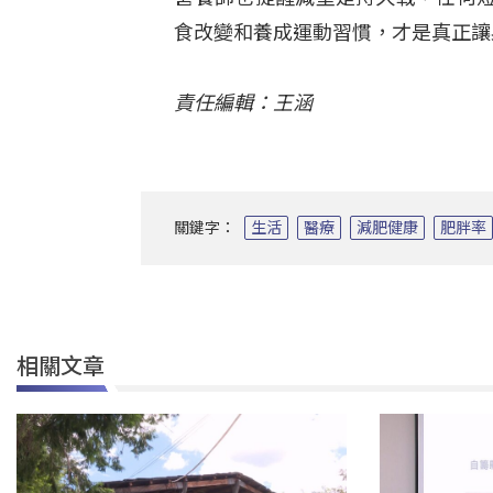
食改變和養成運動習慣，才是真正讓
責任編輯：王涵
關鍵字：
生活
醫療
減肥健康
肥胖率
相關文章