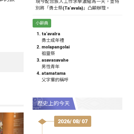
現今配合族人工作求學濃縮為一天，並特
別將「勇士祭(Ta‘avala)」凸顯辦理。
小辭典
ta‘avalra
勇士成年禮
molapangolai
祖靈祭
asavasavahe
男性青年
atamatama
父字輩的稱呼
歷史上的今天
2026/ 08/ 07