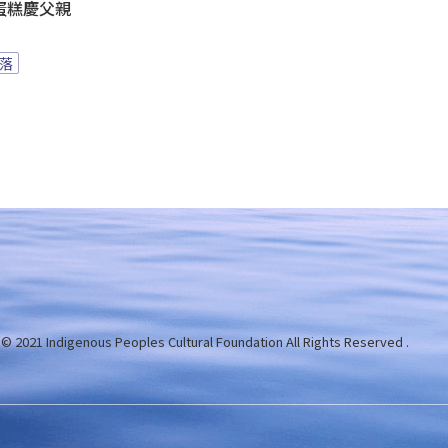
蛋糕慶父親
落
 © 2021 Indigenous Peoples Cultural Foundation
All Rights Reserved .