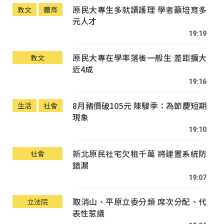
原民大專生多就讀護理 學者籲培育多
教文
體育
元人才
19:19
原民大專在學率落後一般生 差距擴大
教文
近4成
19:16
8月豬價破105元 陳駿季：為節慶短期
生活
社會
現象
19:10
新北原民社宅欠租千萬 將建置系統防
社會
錯漏
19:07
取消山、平原立委分類 席次分配、代
立法院
表性惹議