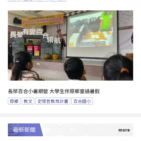
長榮百合小暑期營 大學生伴原鄉童過暑假
原鄉
教文
史懷哲教育計畫
百合國小
最新新聞