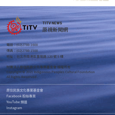
TITV NEWS
原視新聞網
電話：(02)2788-1600
傳真：(02)2788-1500
地址：台北市南港區重陽路 120 號 5 樓
財團法人原住民族文化事業基金會 版權所有
Copyright © 2021 Indigenous Peoples Cultural Foundation
All Rights Reserved .
原住民族文化事業基金會
Facebook 粉絲專頁
YouTube 頻道
Instagram