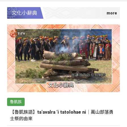
文化小辭典
魯凱族
【魯凱族語】ta‘avalra ‘i tatolohae ni｜萬山部落勇
士祭的由來