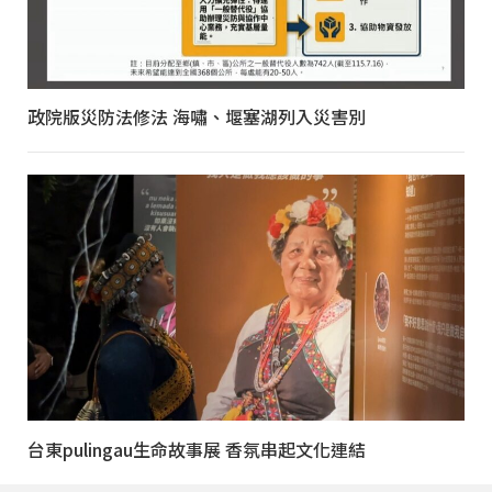
政院版災防法修法 海嘯、堰塞湖列入災害別
台東pulingau生命故事展 香氛串起文化連結