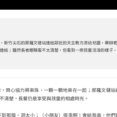
，新竹尖石的那羅文健站連結鄰近的天主教方濟幼兒園，舉辦
連結；雖然長者眼睛看不太清楚，但看到一旁孩童活潑的樣子
線，齊心協力將串珠、一顆一顆地串在一起；那羅文健站
不清楚，長輩仍是享受與孩童的相處時光。
不到那個，洞太小；（小朋友）很乖啊！會給我串，他們