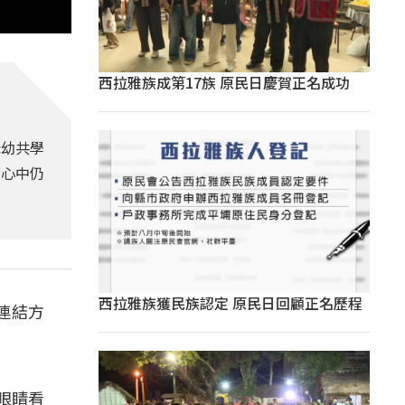
西拉雅族成第17族 原民日慶賀正名成功
老幼共學
，心中仍
西拉雅族獲民族認定 原民日回顧正名歷程
連結方
眼睛看