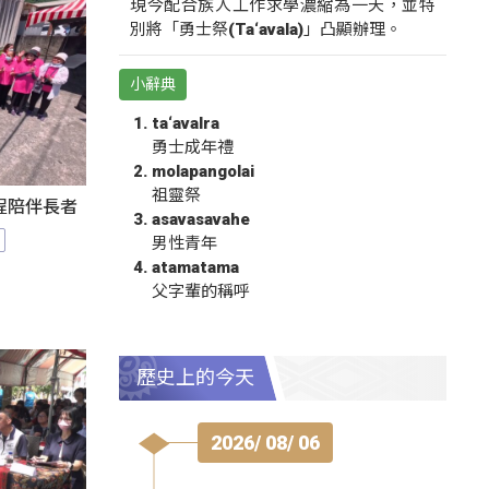
現今配合族人工作求學濃縮為一天，並特
別將「勇士祭(Ta‘avala)」凸顯辦理。
小辭典
ta‘avalra
勇士成年禮
molapangolai
祖靈祭
程陪伴長者
asavasavahe
男性青年
atamatama
父字輩的稱呼
歷史上的今天
2026/ 08/ 06