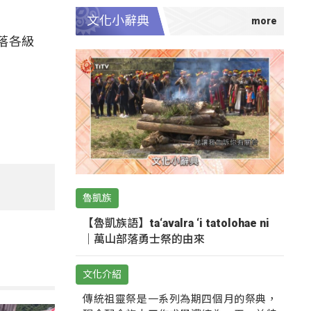
文化小辭典
落各級
魯凱族
【魯凱族語】ta‘avalra ‘i tatolohae ni
｜萬山部落勇士祭的由來
文化介紹
傳統祖靈祭是一系列為期四個月的祭典，