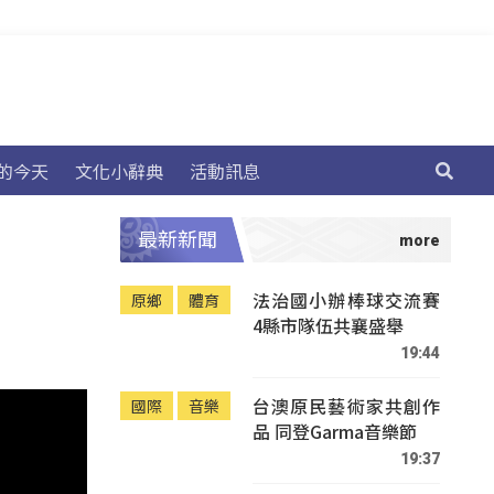
的今天
文化小辭典
活動訊息
最新新聞
法治國小辦棒球交流賽
原鄉
體育
4縣市隊伍共襄盛舉
19:44
台澳原民藝術家共創作
國際
音樂
品 同登Garma音樂節
19:37