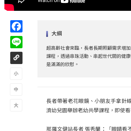
Facebook
大綱
Line
超高齡社會來臨，長者長期照顧需求增加
課程，透過串珠活動、串起世代間的健康
是滿滿的欣慰。
A
長者帶著老花眼鏡、小朋友手拿針
A
濟幼兒園舉辦老幼共學課程，即使看
A
那羅文健站長者 張秀蘭：「眼睛看