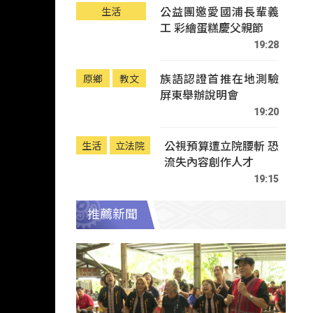
公益團邀愛國浦長輩義
生活
工 彩繪蛋糕慶父親節
19:28
族語認證首推在地測驗
原鄉
教文
屏東舉辦說明會
19:20
公視預算遭立院腰斬 恐
生活
立法院
流失內容創作人才
19:15
推薦新聞