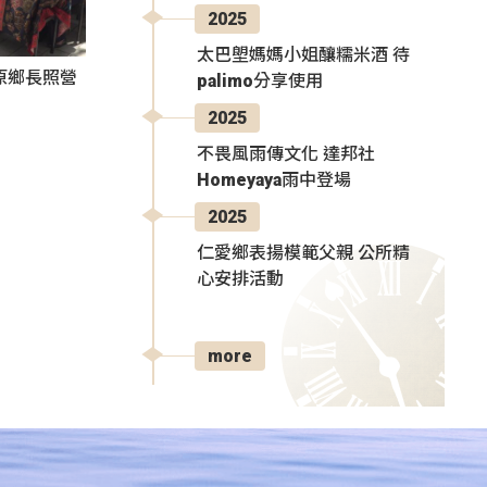
2025
太巴塱媽媽小姐釀糯米酒 待
原鄉長照營
palimo分享使用
2025
不畏風雨傳文化 達邦社
Homeyaya雨中登場
2025
仁愛鄉表揚模範父親 公所精
心安排活動
more