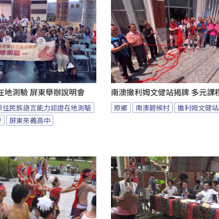
在地測驗 屏東舉辦說明會
南澳撒利姆文健站揭牌 多元課
原住民族語言能力認證在地測驗
原鄉
南澳碧候村
撒利姆文健站
會
屏東來義高中