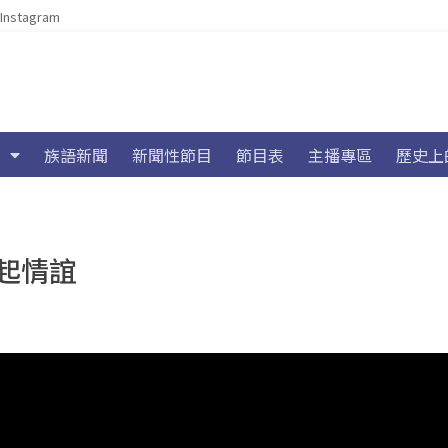
Instagram
族語新聞
新聞性節目
節目表
主播專區
歷史上
起情誼