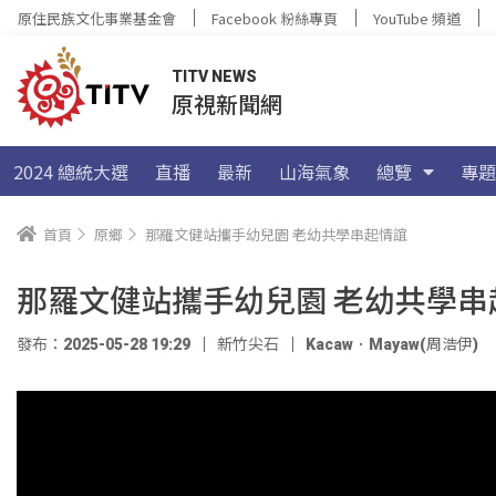
原住民族文化事業基金會
Facebook 粉絲專頁
YouTube 頻道
TITV NEWS
原視新聞網
2024 總統大選
直播
最新
山海氣象
總覽
專題
首頁
原鄉
那羅文健站攜手幼兒園 老幼共學串起情誼
那羅文健站攜手幼兒園 老幼共學串
發布：2025-05-28 19:29
新竹尖石
Kacaw．Mayaw(周浩伊)