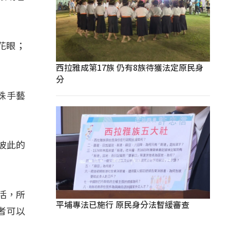
花眼；
西拉雅成第17族 仍有8族待獲法定原民身
分
珠手藝
彼此的
活，所
平埔專法已施行 原民身分法暫緩審查
者可以