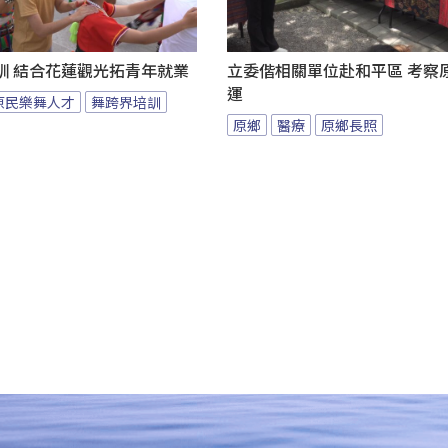
訓 結合花蓮觀光拓青年就業
立委偕相關單位赴和平區 考察
運
原民樂舞人才
舞跨界培訓
原鄉
醫療
原鄉長照