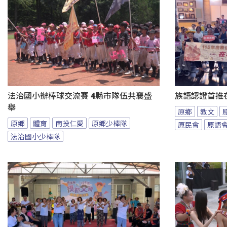
法治國小辦棒球交流賽 4縣市隊伍共襄盛
族語認證首推
舉
原鄉
教文
原鄉
體育
南投仁愛
原鄉少棒隊
原民會
原語
法治國小少棒隊