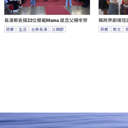
長濱鄉表揚22位模範Mama 感念父親辛勞
舞跨界劇場培
原鄉
生活
台東長濱
父親節
原鄉
教文