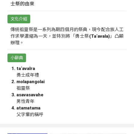
士祭的由來
文化介紹
傳統祖靈祭是一系列為期四個月的祭典，現今配合族人工
作求學濃縮為一天，並特別將「勇士祭(Ta‘avala)」凸顯
辦理。
小辭典
ta‘avalra
勇士成年禮
molapangolai
祖靈祭
asavasavahe
男性青年
atamatama
父字輩的稱呼