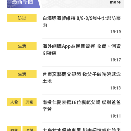
最新新聞
白海豚海警維持 8/8-8/9晨中北部防豪
防災
雨
19:19
海外網購App為民間營運 收費、個資
生活
引疑慮
19:17
台東窯藝慶父親節 邀父子做陶碗感念
生活
土地
19:13
南投仁愛表揚16位模範父親 感謝爸爸
人物
原鄉
辛勞
19:11
大鳥村水保故事展 災害記憶轉化防災
原鄉
環境