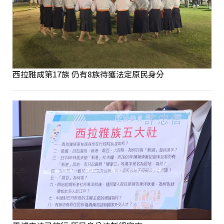
西拉雅成第17族 仍有8族待獲法定原民身分