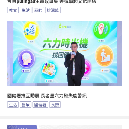
台東pulingau生命故事展 香氛串起文化連結
教文
生活
巫師
排灣族
國健署推互動展 長者量六力揪失能警訊
生活
醫療
國健署
長照