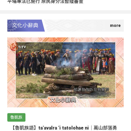
平埔專法已施行 原民身分法暫緩審查
文化小辭典
魯凱族
【魯凱族語】ta‘avalra ‘i tatolohae ni｜萬山部落勇