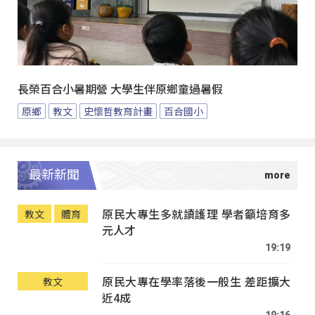
長榮百合小暑期營 大學生伴原鄉童過暑假
原鄉
教文
史懷哲教育計畫
百合國小
最新新聞
原民大專生多就讀護理 學者籲培育多
教文
體育
元人才
19:19
原民大專在學率落後一般生 差距擴大
教文
近4成
19:16