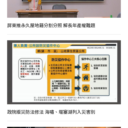
屏東推永久屋地籍分割分照 解長年產權難題
政院版災防法修法 海嘯、堰塞湖列入災害別