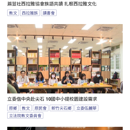
蔴荳社西拉雅協會族語共讀 扎根西拉雅文化
教文
西拉雅族
讀書會
立委偕中央赴尖石 10國中小提校園建設需求
原鄉
教文
原民會
新竹尖石鄉
立委伍麗華
立法院教文委員會