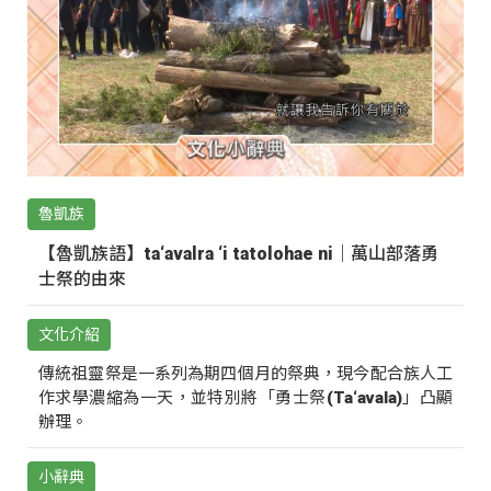
魯凱族
【魯凱族語】ta‘avalra ‘i tatolohae ni｜萬山部落勇
士祭的由來
文化介紹
傳統祖靈祭是一系列為期四個月的祭典，現今配合族人工
作求學濃縮為一天，並特別將「勇士祭(Ta‘avala)」凸顯
辦理。
小辭典