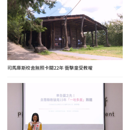
司馬庫斯校舍無照卡關22年 衝擊童受教權