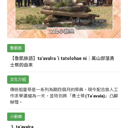
魯凱族
【魯凱族語】ta‘avalra ‘i tatolohae ni｜萬山部落勇
士祭的由來
文化介紹
傳統祖靈祭是一系列為期四個月的祭典，現今配合族人工
作求學濃縮為一天，並特別將「勇士祭(Ta‘avala)」凸顯
辦理。
小辭典
ta‘avalra