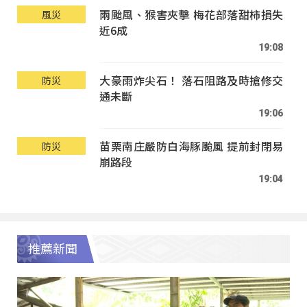
兩颱風、猴害夾擊 梅花部落甜柿損失
風災
近6成
19:08
大豪雨炸尖石！ 落石阻路及時搶修交
防災
通未斷
19:06
苗栗南庄嚴防白海豚颱風 提前封閉易
防災
崩路段
19:04
推薦新聞