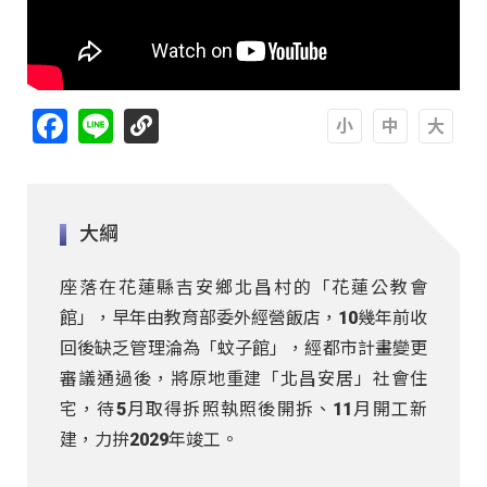
Facebook
Line
A
A
A
大綱
座落在花蓮縣吉安鄉北昌村的「花蓮公教會
館」，早年由教育部委外經營飯店，10幾年前收
回後缺乏管理淪為「蚊子館」，經都市計畫變更
審議通過後，將原地重建「北昌安居」社會住
宅，待5月取得拆照執照後開拆、11月開工新
建，力拚2029年竣工。