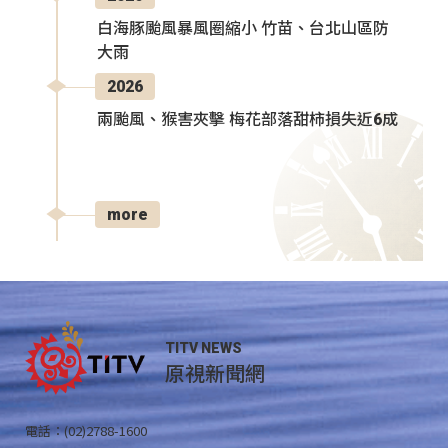
白海豚颱風暴風圈縮小 竹苗、台北山區防
大雨
2026
兩颱風、猴害夾擊 梅花部落甜柿損失近6成
more
TITV NEWS
原視新聞網
電話：(02)2788-1600