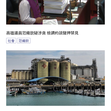
高雄議員范織欽疑涉貪 檢調約談聲押禁見
社會
范織欽