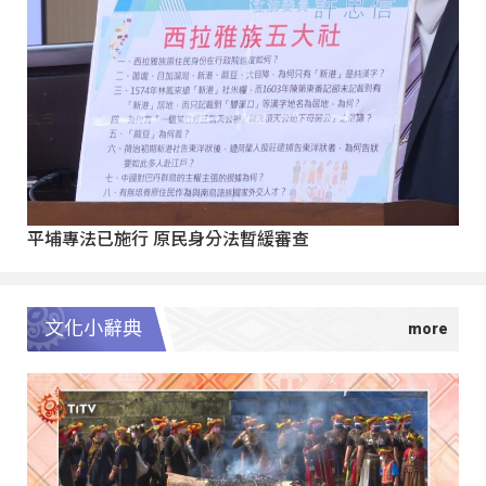
平埔專法已施行 原民身分法暫緩審查
文化小辭典