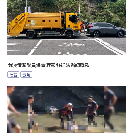
南澳清潔隊員爆毒酒駕 移送法辦調職務
社會
毒駕