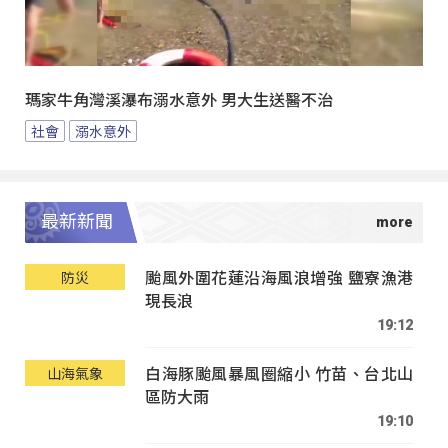
瑪家牛角灣溪瀑布溺水意外 男大生送醫不治
社會
溺水意外
最新新聞
颱風外圍花蓮沿海風浪增強 鹽寮漁港
防災
現長浪
19:12
白海豚颱風暴風圈縮小 竹苗、台北山
山海氣象
區防大雨
19:10