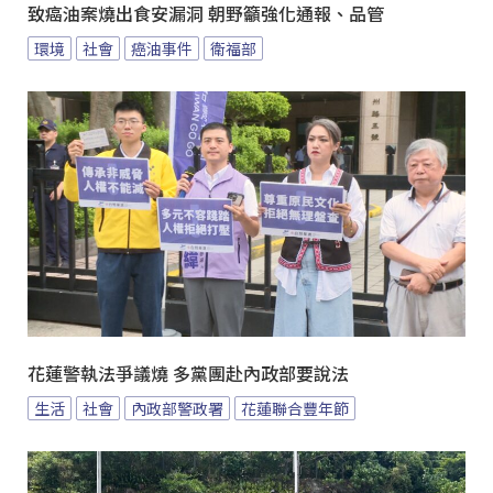
致癌油案燒出食安漏洞 朝野籲強化通報、品管
環境
社會
癌油事件
衛福部
花蓮警執法爭議燒 多黨團赴內政部要說法
生活
社會
內政部警政署
花蓮聯合豐年節