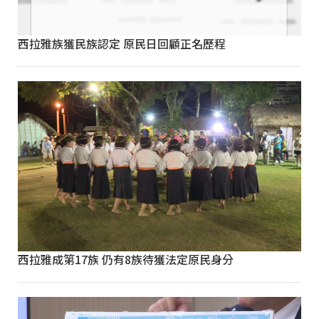
西拉雅族獲民族認定 原民日回顧正名歷程
西拉雅成第17族 仍有8族待獲法定原民身分