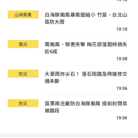
白海豚颱風暴風圈縮小 竹苗、台北山
山海氣象
區防大雨
19:10
兩颱風、猴害夾擊 梅花部落甜柿損失
風災
近6成
19:08
大豪雨炸尖石！ 落石阻路及時搶修交
防災
通未斷
19:06
苗栗南庄嚴防白海豚颱風 提前封閉易
防災
崩路段
19:04