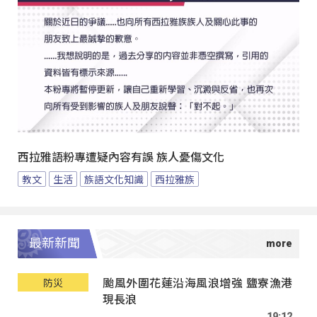
西拉雅語粉專遭疑內容有誤 族人憂傷文化
教文
生活
族語文化知識
西拉雅族
最新新聞
颱風外圍花蓮沿海風浪增強 鹽寮漁港
防災
現長浪
19:12