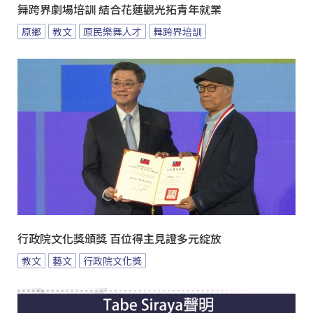
舞跨界劇場培訓 結合花蓮觀光拓青年就業
原鄉
教文
原民樂舞人才
舞跨界培訓
行政院文化獎頒獎 百位得主見證多元綻放
教文
藝文
行政院文化獎