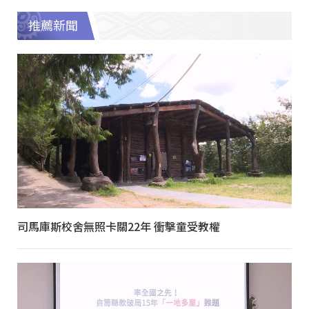
推薦新聞
司馬庫斯校舍無照卡關22年 衝擊童受教權