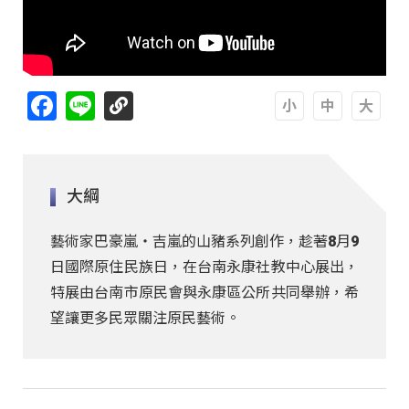
Facebook
Line
A
A
A
大綱
藝術家巴豪嵐・吉嵐的山豬系列創作，趁著8月9
日國際原住民族日，在台南永康社教中心展出，
特展由台南市原民會與永康區公所共同舉辦，希
望讓更多民眾關注原民藝術。