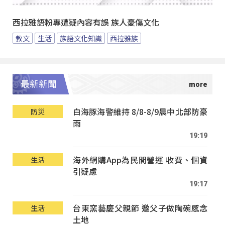
西拉雅語粉專遭疑內容有誤 族人憂傷文化
教文
生活
族語文化知識
西拉雅族
最新新聞
白海豚海警維持 8/8-8/9晨中北部防豪
防災
雨
19:19
海外網購App為民間營運 收費、個資
生活
引疑慮
19:17
台東窯藝慶父親節 邀父子做陶碗感念
生活
土地