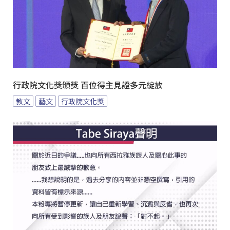
行政院文化獎頒獎 百位得主見證多元綻放
教文
藝文
行政院文化獎