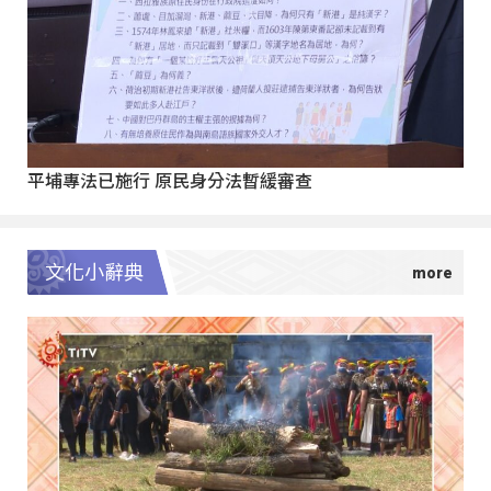
平埔專法已施行 原民身分法暫緩審查
文化小辭典