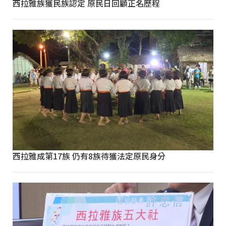
西拉雅族獲民族認定 原民日回顧正名歷程
西拉雅成第17族 仍有8族待獲法定原民身分