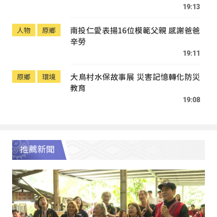
19:13
南投仁愛表揚16位模範父親 感謝爸爸
人物
原鄉
辛勞
19:11
大鳥村水保故事展 災害記憶轉化防災
原鄉
環境
教育
19:08
推薦新聞