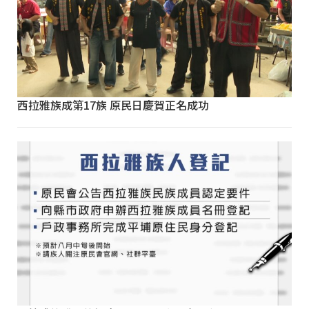
西拉雅族成第17族 原民日慶賀正名成功