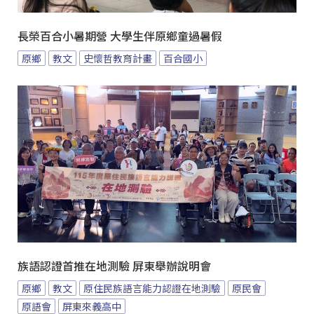
長榮百合小暑期營 大學生伴原鄉童過暑假
原鄉
教文
史懷哲教育計畫
百合國小
族語認證首推在地測驗 屏東舉辦說明會
原鄉
教文
原住民族語言能力認證在地測驗
原民會
原語會
屏東來義高中