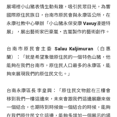
展場裡小山豬表情生動有趣，吸引民眾目光，為響
國際原住民族日，台南市原民會與永康區公所，在
永康社教中心舉辦「小山豬永保安康 Vavuy漫遊特
展」，展出藝術家巴豪嵐・吉嵐製作的藝術創作。
台南市原民會主委 Salau Kaljimuran（白惠
蘭）：「就是希望象徵原住民的一個特色山豬，他
能夠在我們台南市，原住民人口最多的永康區，能
夠來展現我們的原住民文化。」
台南永康區長 李皇興：「原住民文物館在三樓會
移到我們一樓這邊來，未來會跟我們這邊展廳來做
一個結合，也期待到時候做一個結合的時候，能夠
在我們原住民文化這邊，能夠多增加一個展示的場