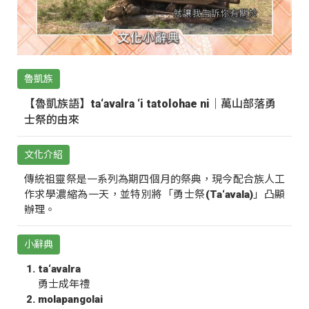
魯凱族
【魯凱族語】ta‘avalra ‘i tatolohae ni｜萬山部落勇
士祭的由來
文化介紹
傳統祖靈祭是一系列為期四個月的祭典，現今配合族人工
作求學濃縮為一天，並特別將「勇士祭(Ta‘avala)」凸顯
辦理。
小辭典
ta‘avalra
勇士成年禮
molapangolai