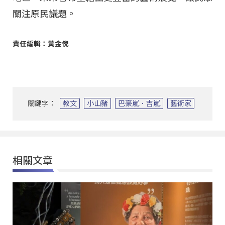
關注原民議題。
責任編輯：黃金倪
關鍵字：
教文
小山豬
巴豪嵐．吉嵐
藝術家
相關文章