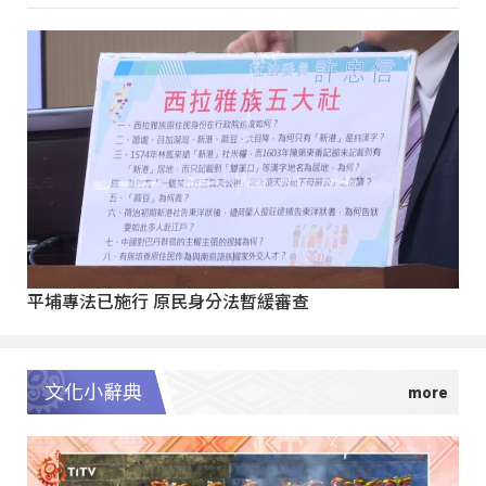
平埔專法已施行 原民身分法暫緩審查
文化小辭典