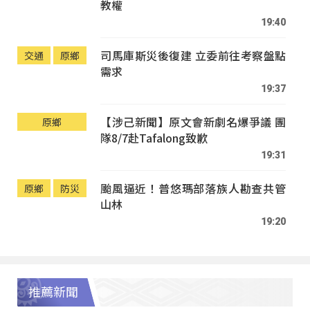
教權
19:40
司馬庫斯災後復建 立委前往考察盤點
交通
原鄉
需求
19:37
【涉己新聞】原文會新劇名爆爭議 團
原鄉
隊8/7赴Tafalong致歉
19:31
颱風逼近！普悠瑪部落族人勘查共管
原鄉
防災
山林
19:20
推薦新聞