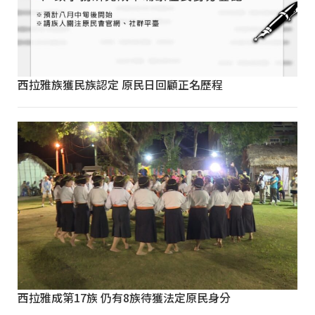
西拉雅族獲民族認定 原民日回顧正名歷程
西拉雅成第17族 仍有8族待獲法定原民身分