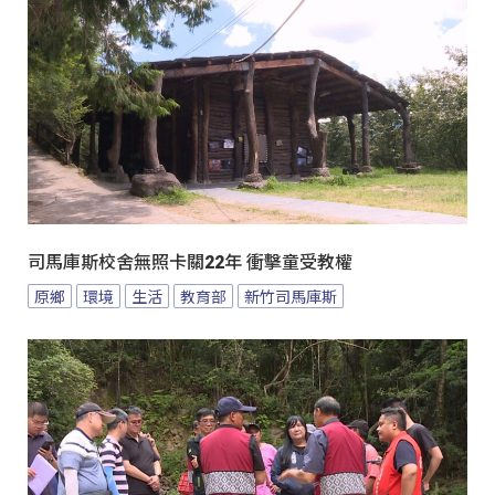
司馬庫斯校舍無照卡關22年 衝擊童受教權
原鄉
環境
生活
教育部
新竹司馬庫斯