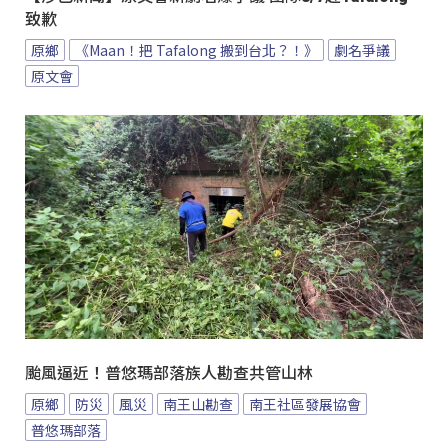
致歉
原鄉
《Maan！把 Tafalong 搬到台北？！》
劇名爭議
原文會
颱風逼近！普悠瑪部落族人勘查共管山林
原鄉
防災
風災
南王山勘查
南王社區發展協會
普悠瑪部落