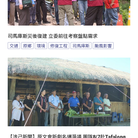
司馬庫斯災後復建 立委前往考察盤點需求
交通
原鄉
環境
修復工程
司馬庫斯
颱風影響
【涉己新聞】原文會新劇名爆爭議 團隊8/7赴Tafalong