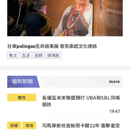
台東pulingau生命故事展 香氛串起文化連結
教文
生活
巫師
排灣族
最新新聞
長耀盃未來聯盟開打 UBA和SBL同場
體育
競技
19:47
司馬庫斯校舍無照卡關22年 衝擊童受
原鄉
環境