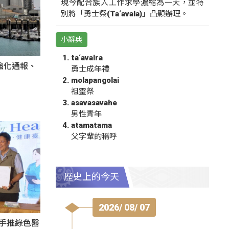
現今配合族人工作求學濃縮為一天，並特
別將「勇士祭(Ta‘avala)」凸顯辦理。
小辭典
ta‘avalra
強化通報、
勇士成年禮
molapangolai
祖靈祭
asavasavahe
男性青年
atamatama
父字輩的稱呼
歷史上的今天
2026/ 08/ 07
攜手推綠色醫