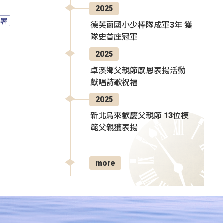
2025
園署
德芙蘭國小少棒隊成軍3年 獲
隊史首座冠軍
2025
卓溪鄉父親節感恩表揚活動
獻唱詩歌祝福
2025
新北烏來歡慶父親節 13位模
範父親獲表揚
more