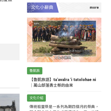
文化小辭典
魯凱族
【魯凱族語】ta‘avalra ‘i tatolohae ni
｜萬山部落勇士祭的由來
文化介紹
傳統祖靈祭是一系列為期四個月的祭典，