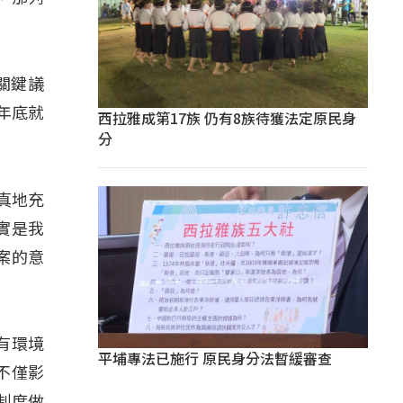
關鍵議
年底就
西拉雅成第17族 仍有8族待獲法定原民身
分
真地充
實是我
案的意
有環境
平埔專法已施行 原民身分法暫緩審查
不僅影
制度做