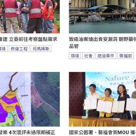
復建 立委前往考察盤點需求
致癌油案燒出食安漏洞 朝野籲
品管
環境
修復工程
司馬庫斯
環境
社會
癌油事件
衛福部
發案 4次環評未過限期補正
國家公園署、醫福會簽MOU 