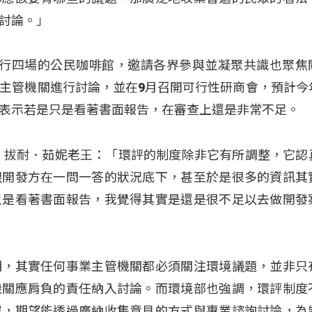
討論。」
舉行四場的公民咖啡館，邀請各界參與並凝聚共識也聚焦
主管機關進行討論，並在9月召開可行性研商會，預計今
表示若是只是看著書面報告，在審查上還是非常不足。
 拔耐．茹妮老王：「環評的制度除非它有所調整，它認
跟開發方在一問一答的狀況底下，甚至於是很多的資訊其
只是看著書面報告，我覺得其實是還是很不足以去做開發
明，其實任何事業主管機關都必須關注環境議題，並非只
機關應肩負的責任納入討論。而環境部也強調，環評制度
展，期望能透過廣納收集意見的方式與專業諮詢討論，為