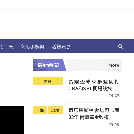
的今天
文化小辭典
活動訊息
最新新聞
長耀盃未來聯盟開打
體育
UBA和SBL同場競技
19:47
司馬庫斯校舍無照卡關
原鄉
環境
22年 衝擊童受教權
19:40