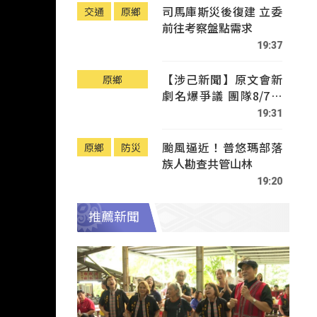
司馬庫斯災後復建 立委
交通
原鄉
前往考察盤點需求
19:37
【涉己新聞】原文會新
原鄉
劇名爆爭議 團隊8/7赴
Tafalong致歉
19:31
颱風逼近！普悠瑪部落
原鄉
防災
族人勘查共管山林
19:20
推薦新聞