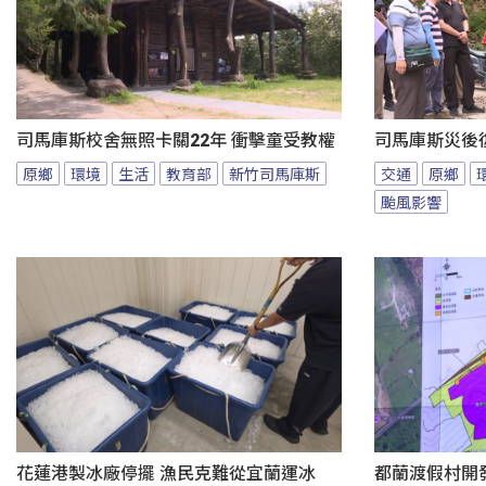
司馬庫斯校舍無照卡關22年 衝擊童受教權
司馬庫斯災後
原鄉
環境
生活
教育部
新竹司馬庫斯
交通
原鄉
颱風影響
花蓮港製冰廠停擺 漁民克難從宜蘭運冰
都蘭渡假村開