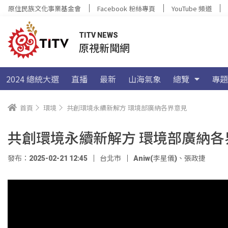
原住民族文化事業基金會
Facebook 粉絲專頁
YouTube 頻道
TITV NEWS
原視新聞網
2024 總統大選
直播
最新
山海氣象
總覽
專題
首頁
環境
共創環境永續新解方 環境部廣納各界意見
共創環境永續新解方 環境部廣納各
發布：2025-02-21 12:45
台北市
Aniw(李星儀)
、
張政捷