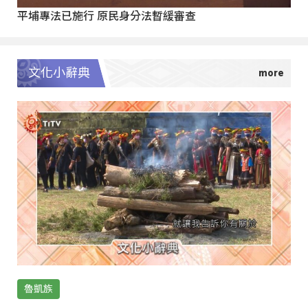
平埔專法已施行 原民身分法暫緩審查
文化小辭典
魯凱族