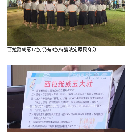
西拉雅成第17族 仍有8族待獲法定原民身分