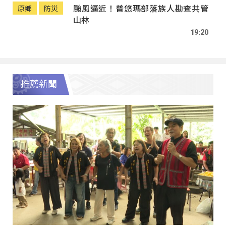
颱風逼近！普悠瑪部落族人勘查共管
原鄉
防災
山林
19:20
推薦新聞