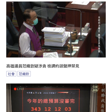
高雄議員范織欽疑涉貪 檢調約談聲押禁見
社會
范織欽