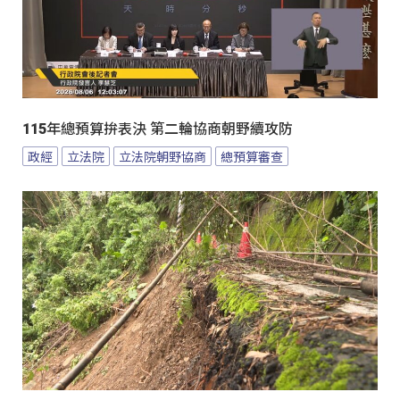
115年總預算拚表決 第二輪協商朝野續攻防
政經
立法院
立法院朝野協商
總預算審查