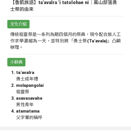
【魯凱族語】ta‘avalra ‘i tatolohae ni｜萬山部落勇
士祭的由來
文化介紹
傳統祖靈祭是一系列為期四個月的祭典，現今配合族人工
作求學濃縮為一天，並特別將「勇士祭(Ta‘avala)」凸顯
辦理。
小辭典
ta‘avalra
勇士成年禮
molapangolai
祖靈祭
asavasavahe
男性青年
atamatama
父字輩的稱呼