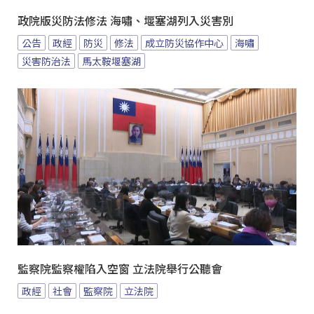
政院版災防法修法 海嘯、堰塞湖列入災害別
公告
政經
防災
修法
成立防災協作中心
海嘯
災害防治法
馬太鞍堰塞湖
監察院監察權陷入空窗 立法院舉行公聽會
政經
社會
監察院
立法院