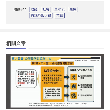
關鍵字：
政經
社會
查水表
罷免
自稱戶政人員
花蓮
相關文章