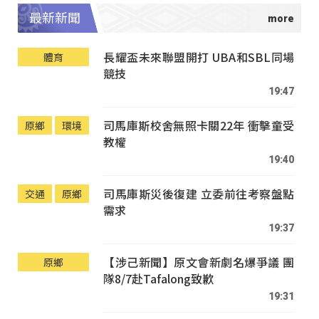
最新新聞
長耀盃未來聯盟開打 UBA和SBL同場
體育
競技
19:47
司馬庫斯校舍無照卡關22年 衝擊童受
原鄉
環境
教權
19:40
司馬庫斯災後復建 立委前往考察盤點
交通
原鄉
需求
19:37
【涉己新聞】原文會新劇名爆爭議 團
原鄉
隊8/7赴Tafalong致歉
19:31