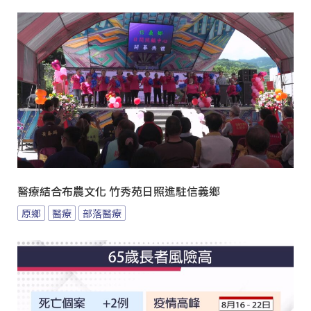
醫療結合布農文化 竹秀苑日照進駐信義鄉
原鄉
醫療
部落醫療