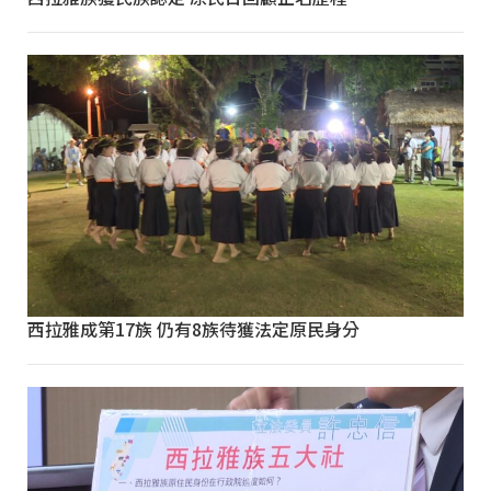
西拉雅成第17族 仍有8族待獲法定原民身分