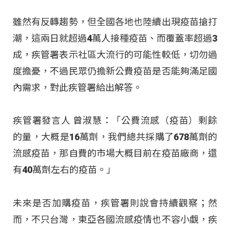
雖然有反轉趨勢，但全國各地也陸續出現疫苗搶打
潮，這兩日就超過4萬人接種疫苗、而覆蓋率超過3
成，疾管署表示社區大流行的可能性較低，切勿過
度擔憂，不過民眾仍擔新公費疫苗是否能夠滿足國
內需求，對此疾管署給出解答。
疾管署發言人 曾淑慧：「公費流感（疫苗）剩餘
的量，大概是16萬劑，我們總共採購了678萬劑的
流感疫苗，那自費的市場大概目前在疫苗廠商，還
有40萬劑左右的疫苗。」
未來是否加購疫苗，疾管署則說會持續觀察；然
而，不只台灣，東亞各國流感疫情也不容小覷，疾