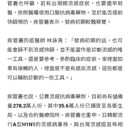
管署也呼籲，若有出現類流感症狀，也要儘早就
醫，依照醫囑使用口服抗病毒藥物。至於能否提前
快篩預防，疾管署表示，發病初期較難察覺。
疾管署防疫醫師 林詠青：「發病初期的話，也可
能會篩不到流感快篩，並不能當作是診斷流感的唯
一工具，還是要參考、參酌臨床的症狀。家裡面如
果有接觸的人，裡面是不是有感染流感，這些都是
可以輔助診斷的一些工具。」
疾管署也說，公費流感抗病毒藥劑，目前尚有儲備
量278.2萬人份，其中35.6萬人份已鋪貨至各衛生
局、以及合約醫療院所，疾管署也重申，日韓都流
行A型H1N1的流感病毒株，與台灣流感疫苗株相