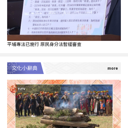
平埔專法已施行 原民身分法暫緩審查
文化小辭典