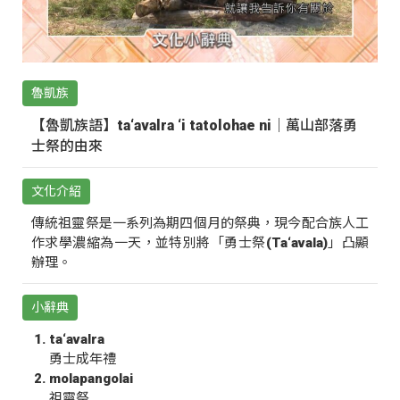
魯凱族
【魯凱族語】ta‘avalra ‘i tatolohae ni｜萬山部落勇
士祭的由來
文化介紹
傳統祖靈祭是一系列為期四個月的祭典，現今配合族人工
作求學濃縮為一天，並特別將「勇士祭(Ta‘avala)」凸顯
辦理。
小辭典
ta‘avalra
勇士成年禮
molapangolai
祖靈祭