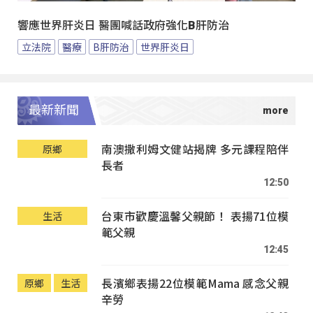
響應世界肝炎日 醫團喊話政府強化B肝防治
立法院
醫療
B肝防治
世界肝炎日
最新新聞
南澳撒利姆文健站揭牌 多元課程陪伴
原鄉
長者
12:50
台東市歡慶溫馨父親節！ 表揚71位模
生活
範父親
12:45
長濱鄉表揚22位模範Mama 感念父親
原鄉
生活
辛勞