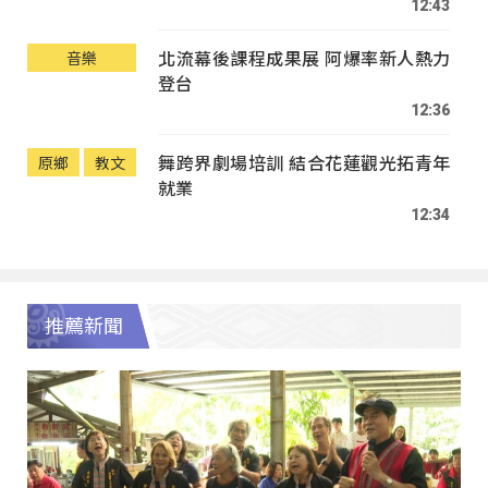
12:43
北流幕後課程成果展 阿爆率新人熱力
音樂
登台
12:36
舞跨界劇場培訓 結合花蓮觀光拓青年
原鄉
教文
就業
12:34
推薦新聞