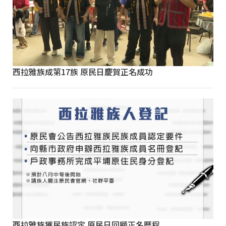
西拉雅族成第17族 原民日慶賀正名成功
西拉雅族獲民族認定 原民日回顧正名歷程