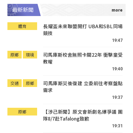
最新新聞
長耀盃未來聯盟開打 UBA和SBL同場
體育
競技
19:47
司馬庫斯校舍無照卡關22年 衝擊童受
原鄉
環境
教權
19:40
司馬庫斯災後復建 立委前往考察盤點
交通
原鄉
需求
19:37
【涉己新聞】原文會新劇名爆爭議 團
原鄉
隊8/7赴Tafalong致歉
19:31