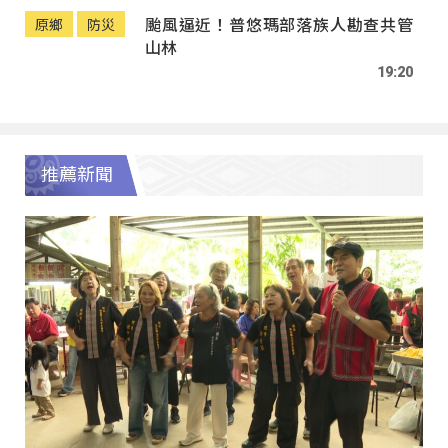
颱風逼近！普悠瑪部落族人勘查共管
原鄉
防災
山林
19:20
推薦新聞