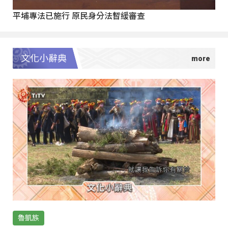
平埔專法已施行 原民身分法暫緩審查
文化小辭典
魯凱族