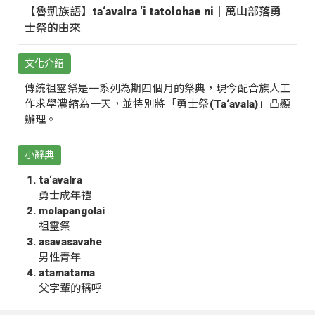
【魯凱族語】ta‘avalra ‘i tatolohae ni｜萬山部落勇
士祭的由來
文化介紹
傳統祖靈祭是一系列為期四個月的祭典，現今配合族人工
作求學濃縮為一天，並特別將「勇士祭(Ta‘avala)」凸顯
辦理。
小辭典
ta‘avalra
勇士成年禮
molapangolai
祖靈祭
asavasavahe
男性青年
atamatama
父字輩的稱呼