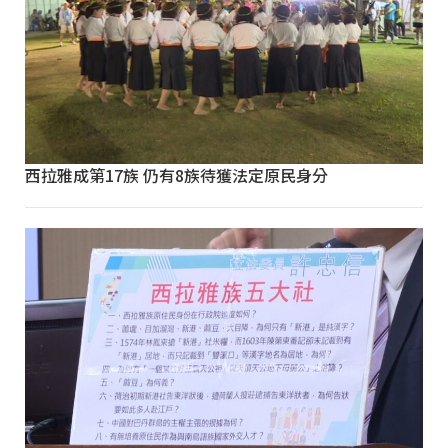
西拉雅成第17族 仍有8族待獲法定原民身分