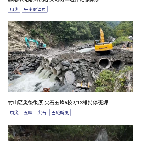
風災
午後雷陣雨
竹山區災後復原 尖石五峰5校7/13維持停班課
風災
五峰
尖石
巴威颱風