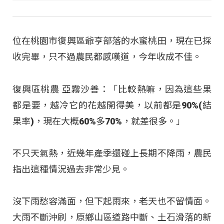
位在桃園市復興區爺亨部落的水蜜桃田，現在已採
收完畢，只不過農民都感嘆道，今年收成不佳。
復興區桃農 亞霧沙善：「比較熱嘛，因為這些果
都是要，越冷它的花越開得美，以前都是90%(結
果率)，現在大概60%多70%，就差很多。」
不只天氣熱，近幾年產季還碰上長期不降雨，農民
指出這種情況過去非常少見。
沒下雨愁容滿面，但下起雨來，老天也不留情面。
大雨不斷沖刷，原鄉山區道路中斷、土石滑落的新