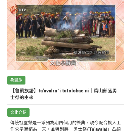
魯凱族
【魯凱族語】ta‘avalra ‘i tatolohae ni｜萬山部落勇
士祭的由來
文化介紹
傳統祖靈祭是一系列為期四個月的祭典，現今配合族人工
作求學濃縮為一天，並特別將「勇士祭(Ta‘avala)」凸顯