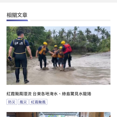
相關文章
紅霞颱風環流 台東各地淹水、綠島驚見水龍捲
防災
風災
紅霞颱風