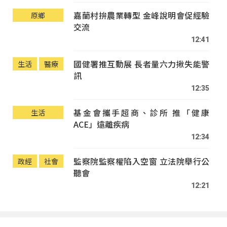
嘉蘭村拚農業轉型 金峰說明會促經驗
原鄉
交流
12:41
國健署推互動展 長者量六力揪失能警
生活
醫療
訊
12:35
基金會攜手超商、診所 推「健康
生活
ACE」遠離疾病
12:34
監察院監察權陷入空窗 立法院舉行公
政經
社會
聽會
12:21