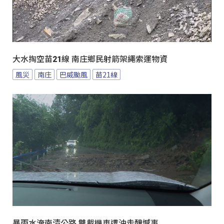
大水掏空苗21線 南庄鄉民射箭架繩索運物資
風災
南庄
巴威颱風
苗21線
暴雨水淹南清公路 雙載機車遭沖走釀憾事