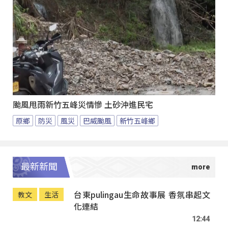
颱風甩雨新竹五峰災情慘 土砂沖進民宅
原鄉
防災
風災
巴威颱風
新竹五峰鄉
最新新聞
台東pulingau生命故事展 香氛串起文
教文
生活
化連結
12:44