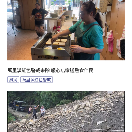
萬里溪紅色警戒未除 暖心店家送熱食伴民
風災
萬里溪紅色警戒