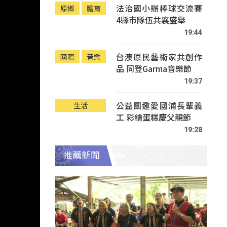
法治國小辦棒球交流賽
原鄉
體育
4縣市隊伍共襄盛舉
19:44
台澳原民藝術家共創作
國際
音樂
品 同登Garma音樂節
19:37
公益團邀愛國浦長輩義
生活
工 彩繪蛋糕慶父親節
19:28
推薦新聞