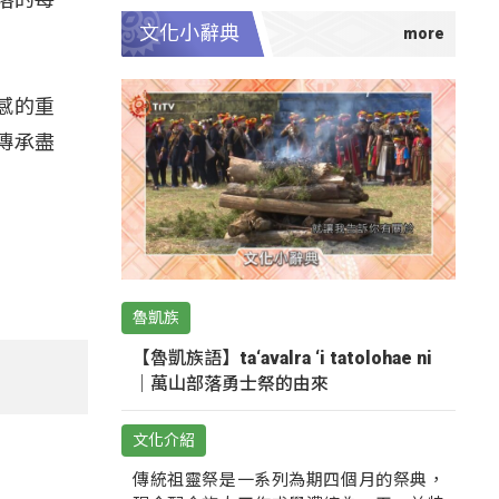
文化小辭典
感的重
傳承盡
魯凱族
【魯凱族語】ta‘avalra ‘i tatolohae ni
｜萬山部落勇士祭的由來
文化介紹
傳統祖靈祭是一系列為期四個月的祭典，