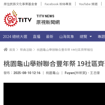
原住民族文化事業基金會
Facebook 粉絲專頁
YouTube 頻道
TITV NEWS
原視新聞網
2024 總統大選
直播
最新
山海氣象
總覽
專題
首頁
祭典活動
桃園龜山舉辦聯合豐年祭 19社區齊聚報信
桃園龜山舉辦聯合豐年祭 19社區
發布：2025-08-10 12:16
桃園龜山
Fuyan(林新棠)
、
王志偉