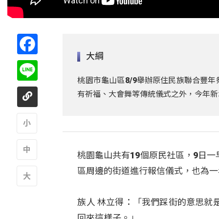
Facebook
大綱
Line
桃園市龜山區8/9舉辦原住民族聯合豐
有祈福、大會舞等傳統儀式之外，今年新
A
桃園龜山共有19個原民社區，9日
A
區周邊的街道進行報信儀式，也為一
A
族人 林立得：「我們踩街的意思就
回來這樣子。」