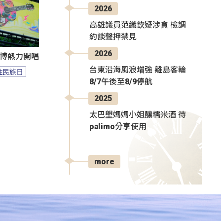
2026
高雄議員范織欽疑涉貪 檢調
約談聲押禁見
2026
1花博熱力開唱
台東沿海風浪增強 離島客輪
住民族日
8/7午後至8/9停航
2025
太巴塱媽媽小姐釀糯米酒 待
palimo分享使用
more