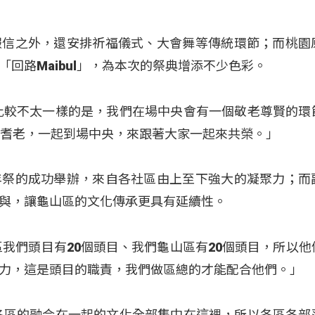
報信之外，還安排祈福儀式、大會舞等傳統環節；而桃園
回路Maibul」，為本次的祭典增添不少色彩。
比較不太一樣的是，我們在場中央會有一個敬老尊賢的環
、耆老，一起到場中央，來跟著大家一起來共榮。」
年祭的成功舉辦，來自各社區由上至下強大的凝聚力；而
與，讓龜山區的文化傳承更具有延續性。
區我們頭目有20個頭目、我們龜山區有20個頭目，所以他
力，這是頭目的職責，我們做區總的才能配合他們。」
各區的融合在一起的文化全部集中在這裡，所以各區各部