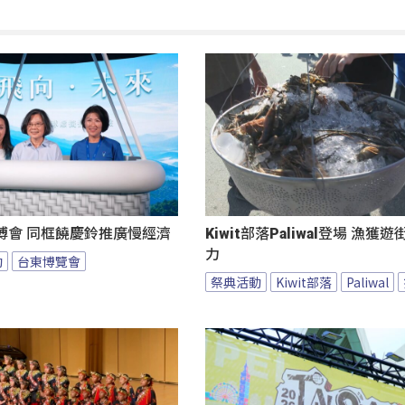
博會 同框饒慶鈴推廣慢經濟
Kiwit部落Paliwal登場 漁獲
力
動
台東博覽會
祭典活動
Kiwit部落
Paliwal