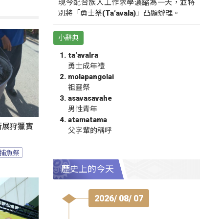
現今配合族人工作求學濃縮為一天，並特
別將「勇士祭(Ta‘avala)」凸顯辦理。
小辭典
ta‘avalra
勇士成年禮
molapangolai
祖靈祭
asavasavahe
男性青年
atamatama
遊街展狩獵實
父字輩的稱呼
捕魚祭
歷史上的今天
2026/ 08/ 07