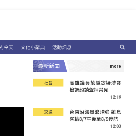
的今天
文化小辭典
活動訊息
最新新聞
高雄議員范織欽疑涉貪
社會
檢調約談聲押禁見
12:19
台東沿海風浪增強 離島
交通
客輪8/7午後至8/9停航
12:03