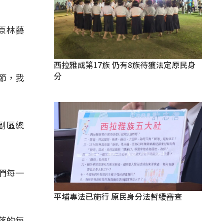
原林藝
西拉雅成第17族 仍有8族待獲法定原民身
分
節，我
副區總
們每一
平埔專法已施行 原民身分法暫緩審查
落的每