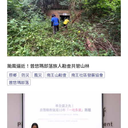
颱風逼近！普悠瑪部落族人勘查共管山林
原鄉
防災
風災
南王山勘查
南王社區發展協會
普悠瑪部落