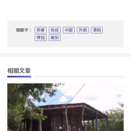
關鍵字：
原鄉
政經
中國
外銷
滯銷
釋迦
鳳梨
相關文章