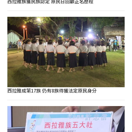
西拉雅族獲民族認定 原民日回顧正名歷程
西拉雅成第17族 仍有8族待獲法定原民身分