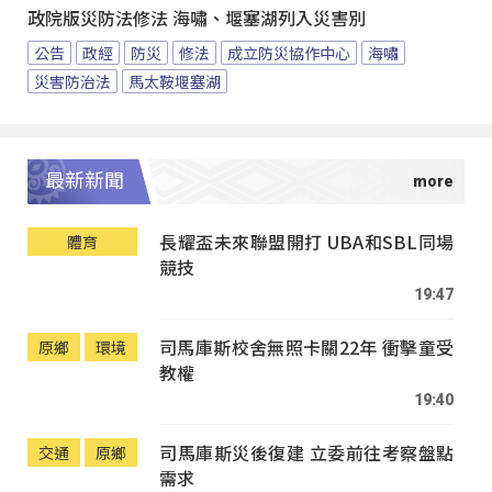
政院版災防法修法 海嘯、堰塞湖列入災害別
公告
政經
防災
修法
成立防災協作中心
海嘯
災害防治法
馬太鞍堰塞湖
最新新聞
長耀盃未來聯盟開打 UBA和SBL同場
體育
競技
19:47
司馬庫斯校舍無照卡關22年 衝擊童受
原鄉
環境
教權
19:40
司馬庫斯災後復建 立委前往考察盤點
交通
原鄉
需求