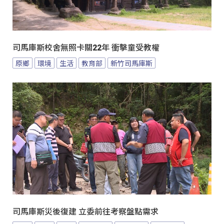
司馬庫斯校舍無照卡關22年 衝擊童受教權
原鄉
環境
生活
教育部
新竹司馬庫斯
司馬庫斯災後復建 立委前往考察盤點需求