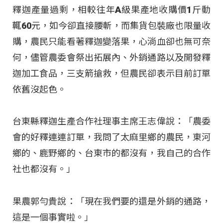
釋迦產量過剩，相較往年A級果產地收購價1斤動
輒60元，如今卻直接腰斬，而集貨包裝廠也限量收
購，農民只能看著釋迦變落果，心淌血卻也無可奈
何，儘管農委會祭出拓展內、外銷通路以及開發釋
迦加工食品，三支箭搶救，但農民卻表示目前訂單
依舊沒起色。
台東縣釋迦生產合作社理事主席王志偉說：「農委
會的好釋連連訂單，我問了太麻里鄉的農民，東河
鄉的、鹿野鄉的、台東市的都沒有，我自己的合作
社也都沒有。」
果農郭勻貴說：「現在我們要的還是外銷的通路，
這是一個事實啦。」