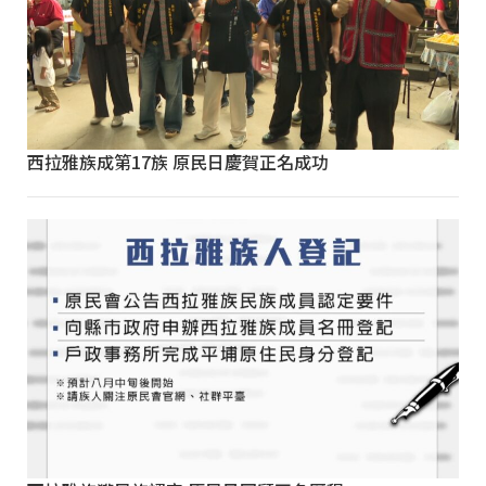
西拉雅族成第17族 原民日慶賀正名成功