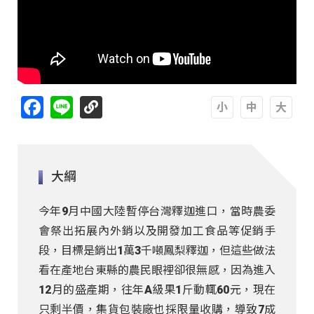
Facebook
Line
A
A
A
大綱
今年9月中國大陸暫停台灣釋迦進口，當時農委
會祭出拓展內外銷以及開發加工食品等促銷手
段，目標是銷出1萬3千噸鳳梨釋迦，但這些做法
看在產地台東縣的農民眼裡卻很無感，因為進入
12月的盛產期，往年A級果1斤動輒60元，現在
只剩半價，集貨包裝廠也採限量收購，導致7成