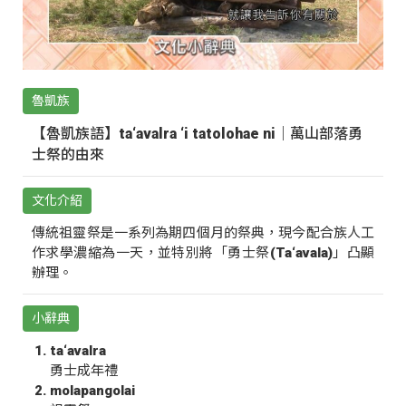
魯凱族
【魯凱族語】ta‘avalra ‘i tatolohae ni｜萬山部落勇
士祭的由來
文化介紹
傳統祖靈祭是一系列為期四個月的祭典，現今配合族人工
作求學濃縮為一天，並特別將「勇士祭(Ta‘avala)」凸顯
辦理。
小辭典
ta‘avalra
勇士成年禮
molapangolai