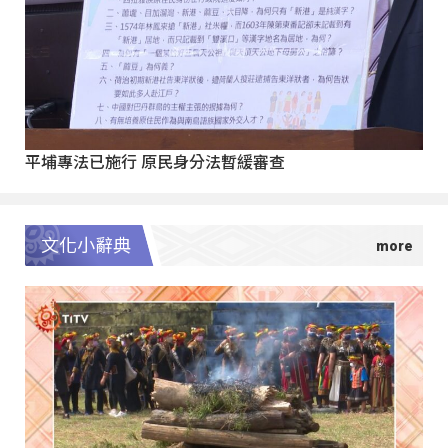
平埔專法已施行 原民身分法暫緩審查
文化小辭典