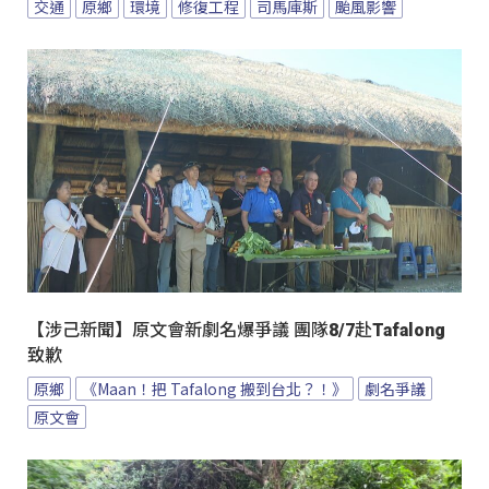
交通
原鄉
環境
修復工程
司馬庫斯
颱風影響
【涉己新聞】原文會新劇名爆爭議 團隊8/7赴Tafalong
致歉
原鄉
《Maan！把 Tafalong 搬到台北？！》
劇名爭議
原文會