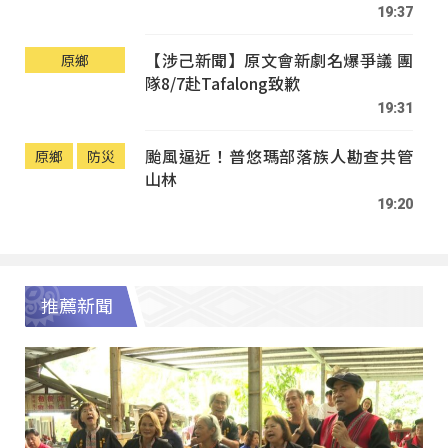
19:37
【涉己新聞】原文會新劇名爆爭議 團
原鄉
隊8/7赴Tafalong致歉
19:31
颱風逼近！普悠瑪部落族人勘查共管
原鄉
防災
山林
19:20
推薦新聞