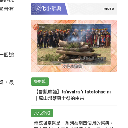
文化小辭典
聲音有
的一個途
魯凱族
獎，最
【魯凱族語】ta‘avalra ‘i tatolohae ni
｜萬山部落勇士祭的由來
文化介紹
傳統祖靈祭是一系列為期四個月的祭典，