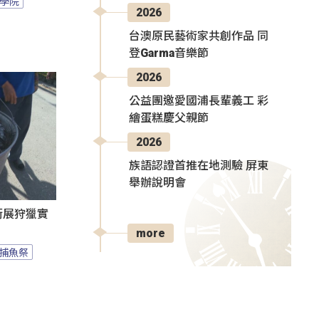
學院
2026
台澳原民藝術家共創作品 同
登Garma音樂節
2026
公益團邀愛國浦長輩義工 彩
繪蛋糕慶父親節
2026
族語認證首推在地測驗 屏東
舉辦說明會
遊街展狩獵實
more
捕魚祭