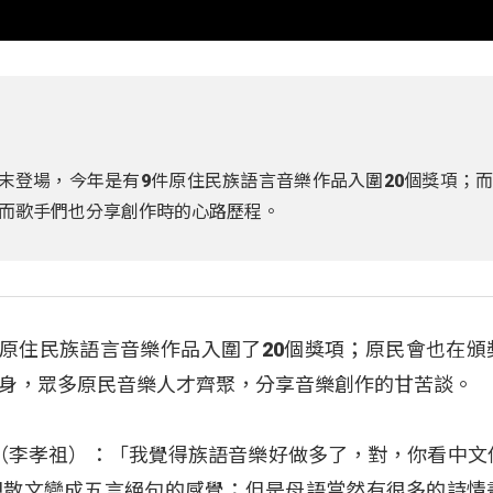
末登場，今年是有9件原住民族語言音樂作品入圍20個獎項；
而歌手們也分享創作時的心路歷程。
件原住民族語言音樂作品入圍了20個獎項；原民會也在頒
身，眾多原民音樂人才齊聚，分享音樂創作的甘苦談。
aw（李孝祖）：「我覺得族語音樂好做多了，對，你看中文
把散文變成五言絕句的感覺；但是母語當然有很多的詩情