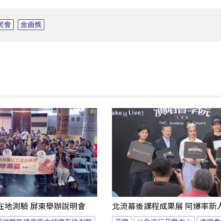
民會
金曲獎
在地測驗 屏東舉辦說明會
北流幕後課程成果展 阿爆率新