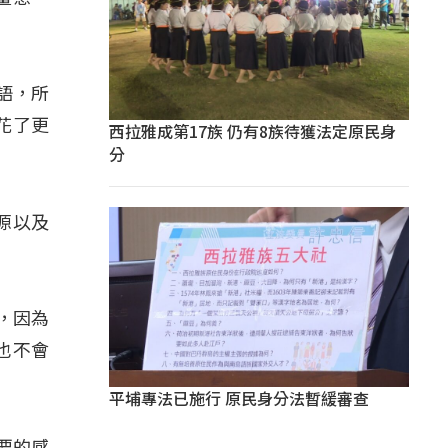
語，所
花了更
西拉雅成第17族 仍有8族待獲法定原民身
分
源以及
，因為
也不會
平埔專法已施行 原民身分法暫緩審查
要的感