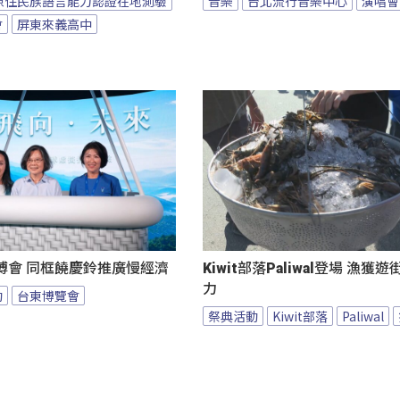
原住民族語言能力認證在地測驗
音樂
台北流行音樂中心
演唱會
會
屏東來義高中
博會 同框饒慶鈴推廣慢經濟
Kiwit部落Paliwal登場 漁獲
力
動
台東博覽會
祭典活動
Kiwit部落
Paliwal