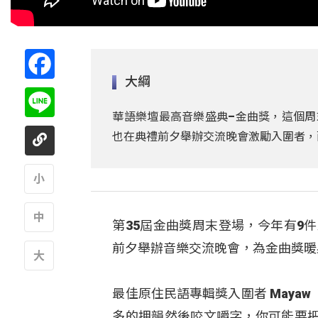
Facebook
大綱
Line
華語樂壇最高音樂盛典–金曲獎，這個周
也在典禮前夕舉辦交流晚會激勵入圍者，
A
第35屆金曲獎周末登場，今年有9
A
前夕舉辦音樂交流晚會，為金曲獎暖
A
最佳原住民語專輯獎入圍者 May
多的押韻然後咬文嚼字，你可能要