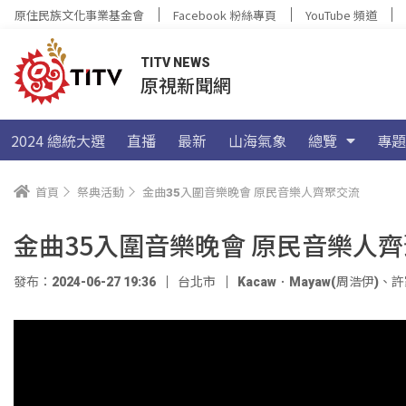
原住民族文化事業基金會
Facebook 粉絲專頁
YouTube 頻道
TITV NEWS
原視新聞網
2024 總統大選
直播
最新
山海氣象
總覽
專題
首頁
祭典活動
金曲35入圍音樂晚會 原民音樂人齊聚交流
金曲35入圍音樂晚會 原民音樂人
發布：2024-06-27 19:36
台北市
Kacaw．Mayaw(周浩伊)
、
許