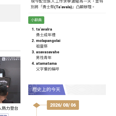
現今配合族人工作求學濃縮為一天，並特
別將「勇士祭(Ta‘avala)」凸顯辦理。
小辭典
ta‘avalra
勇士成年禮
molapangolai
祖靈祭
asavasavahe
男性青年
atamatama
父字輩的稱呼
歷史上的今天
2026/ 08/ 06
人熱力登台