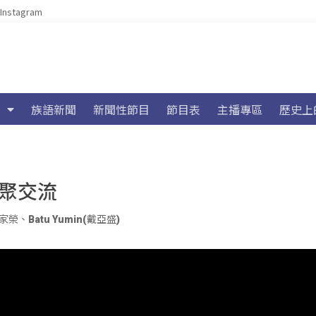
Instagram
族語新聞
新聞性節目
節目表
主播專區
歷史上
齊聚交流
家榮
、
Batu Yumin(戴亞盛)