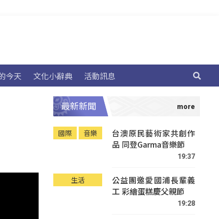
的今天
文化小辭典
活動訊息
最新新聞
台澳原民藝術家共創作
國際
音樂
品 同登Garma音樂節
19:37
公益團邀愛國浦長輩義
生活
工 彩繪蛋糕慶父親節
19:28