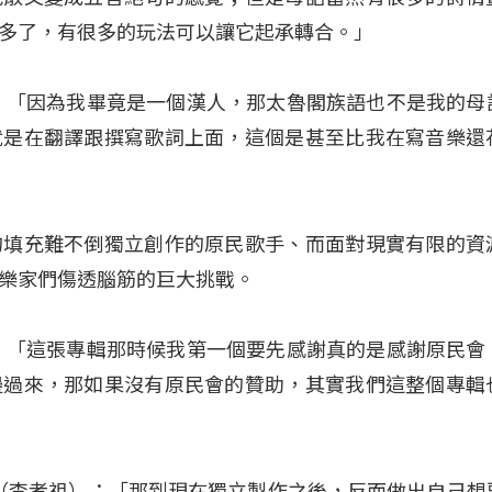
多了，有很多的玩法可以讓它起承轉合。」
：「因為我畢竟是一個漢人，那太魯閣族語也不是我的母
就是在翻譯跟撰寫歌詞上面，這個是甚至比我在寫音樂還
的填充難不倒獨立創作的原民歌手、而面對現實有限的資
樂家們傷透腦筋的巨大挑戰。
：「這張專輯那時候我第一個要先感謝真的是感謝原民會
邊過來，那如果沒有原民會的贊助，其實我們這整個專輯
aw（李孝祖）：「那到現在獨立製作之後，反而做出自己想