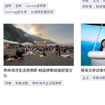
原鄉
生活
國際
音樂
Garma音樂節
原民會
原語
Suming舒米恩
台澳原民藝術家
秀林海洋生活音樂節 45品牌集結展部落文
蔡英文參訪東
化
生活
祭典活
原鄉
祭典活動
秀林海洋生活音樂節