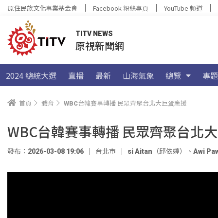
原住民族文化事業基金會
Facebook 粉絲專頁
YouTube 頻道
TITV NEWS
原視新聞網
2024 總統大選
直播
最新
山海氣象
總覽
專題
首頁
體育
WBC台韓賽事轉播 民眾齊聚台北大巨蛋應援
WBC台韓賽事轉播 民眾齊聚台北
發布：2026-03-08 19:06
台北市​
si Aitan（邱依婷）
、
Awi Pa