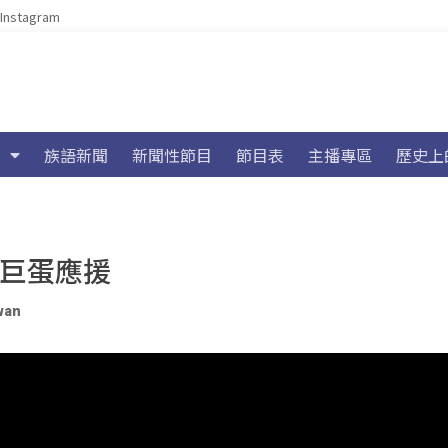
Instagram
族語新聞
新聞性節目
節目表
主播專區
歷史上
大巨蛋應援
wan