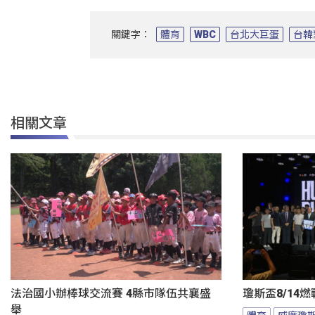
關鍵字：
體育
WBC
台北大巨蛋
台韓
相關文章
法治國小辦棒球交流賽 4縣市隊伍共襄盛
瓊斯盃8/14
舉
體育
威廉瓊