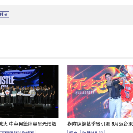
對決
燃戰火 中華男籃陣容星光熠熠
獅隊陳鏞基季後引退 8月返台
斯盃國際籃球邀請賽
體育
陳鏞基引退