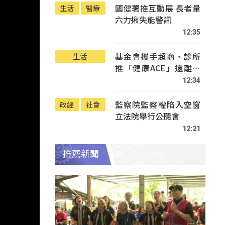
國健署推互動展 長者量
生活
醫療
六力揪失能警訊
12:35
基金會攜手超商、診所
生活
推「健康ACE」遠離疾
病
12:34
監察院監察權陷入空窗
政經
社會
立法院舉行公聽會
12:21
推薦新聞