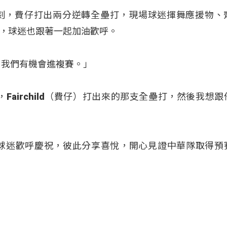
刻，費仔打出兩分逆轉全壘打，現場球迷揮舞應援物、
，球迷也跟著一起加油歡呼。​
我們有機會進複賽。」​
Fairchild（費仔）打出來的那支全壘打，然後我想跟
場球迷歡呼慶祝，彼此分享喜悅，開心見證中華隊取得預