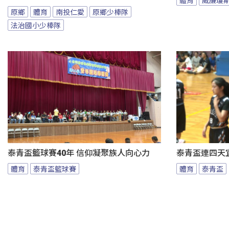
原鄉
體育
南投仁愛
原鄉少棒隊
法治國小少棒隊
泰青盃籃球賽40年 信仰凝聚族人向心力
泰青盃連四天宜
體育
泰青盃籃球賽
體育
泰青盃