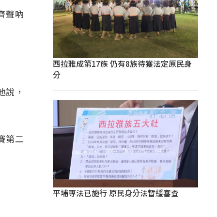
齊聲吶
西拉雅成第17族 仍有8族待獲法定原民身
分
他說，
賽第二
平埔專法已施行 原民身分法暫緩審查