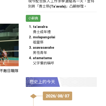
現今配合族人工作求學濃縮為一天，並特
別將「勇士祭(Ta‘avala)」凸顯辦理。
小辭典
ta‘avalra
勇士成年禮
molapangolai
祖靈祭
asavasavahe
男性青年
atamatama
父字輩的稱呼
3不敵日職隊
歷史上的今天
2026/ 08/ 07