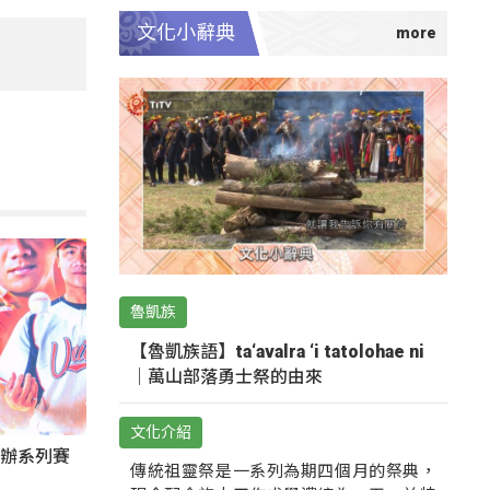
文化小辭典
魯凱族
【魯凱族語】ta‘avalra ‘i tatolohae ni
｜萬山部落勇士祭的由來
文化介紹
東辦系列賽
傳統祖靈祭是一系列為期四個月的祭典，