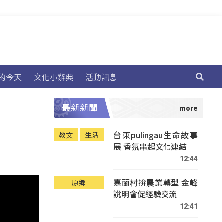
的今天
文化小辭典
活動訊息
最新新聞
台東pulingau生命故事
教文
生活
展 香氛串起文化連結
12:44
嘉蘭村拚農業轉型 金峰
原鄉
說明會促經驗交流
12:41