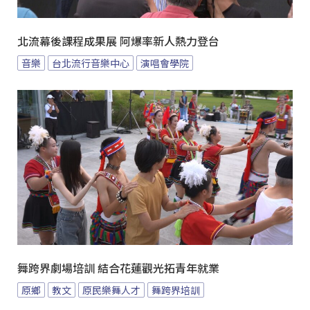
北流幕後課程成果展 阿爆率新人熱力登台
音樂
台北流行音樂中心
演唱會學院
舞跨界劇場培訓 結合花蓮觀光拓青年就業
原鄉
教文
原民樂舞人才
舞跨界培訓