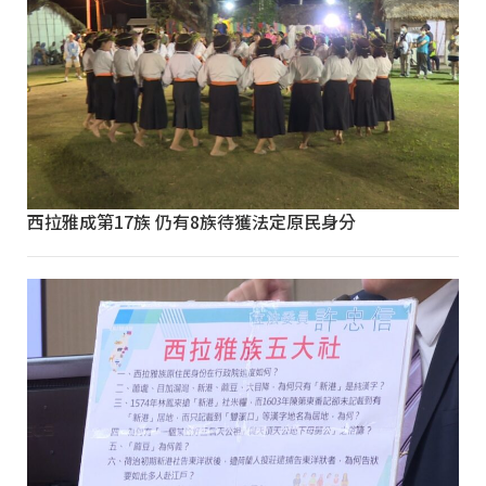
西拉雅成第17族 仍有8族待獲法定原民身分