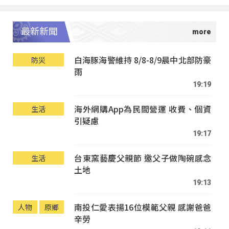
最新新聞
白海豚海警維持 8/8-8/9晨中北部防豪
防災
雨
19:19
海外網購App為民間營運 收費、個資
生活
引疑慮
19:17
台東窯藝慶父親節 邀父子做陶碗感念
生活
土地
19:13
南投仁愛表揚16位模範父親 感謝爸爸
人物
原鄉
辛勞