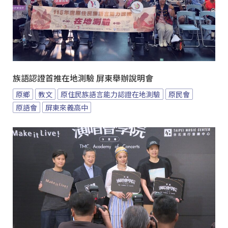
族語認證首推在地測驗 屏東舉辦說明會
原鄉
教文
原住民族語言能力認證在地測驗
原民會
原語會
屏東來義高中