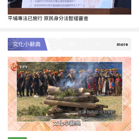
平埔專法已施行 原民身分法暫緩審查
文化小辭典