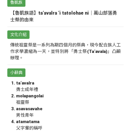
魯凱族
【魯凱族語】ta‘avalra ‘i tatolohae ni｜萬山部落勇
士祭的由來
文化介紹
傳統祖靈祭是一系列為期四個月的祭典，現今配合族人工
作求學濃縮為一天，並特別將「勇士祭(Ta‘avala)」凸顯
辦理。
小辭典
ta‘avalra
勇士成年禮
molapangolai
祖靈祭
asavasavahe
男性青年
atamatama
父字輩的稱呼