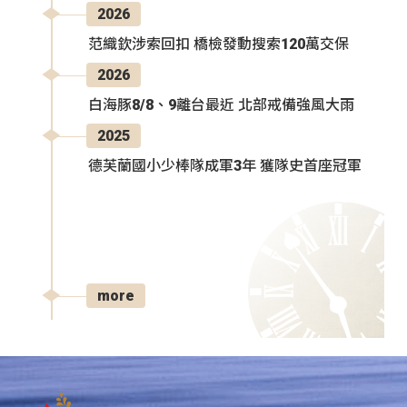
2026
范織欽涉索回扣 橋檢發動搜索120萬交保
2026
白海豚8/8、9離台最近 北部戒備強風大雨
2025
德芙蘭國小少棒隊成軍3年 獲隊史首座冠軍
more