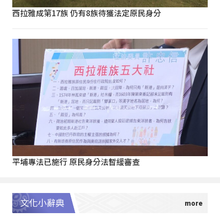
西拉雅成第17族 仍有8族待獲法定原民身分
平埔專法已施行 原民身分法暫緩審查
文化小辭典