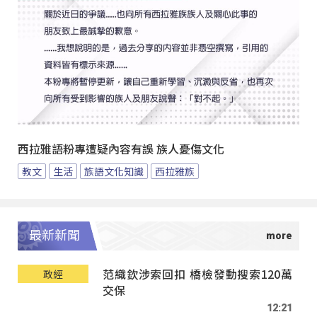
西拉雅語粉專遭疑內容有誤 族人憂傷文化
教文
生活
族語文化知識
西拉雅族
最新新聞
范織欽涉索回扣 橋檢發動搜索120萬
政經
交保
12:21