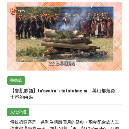
魯凱族
【魯凱族語】ta‘avalra ‘i tatolohae ni｜萬山部落勇
士祭的由來
文化介紹
傳統祖靈祭是一系列為期四個月的祭典，現今配合族人工
作求學濃縮為一天，並特別將「勇士祭(Ta‘avala)」凸顯