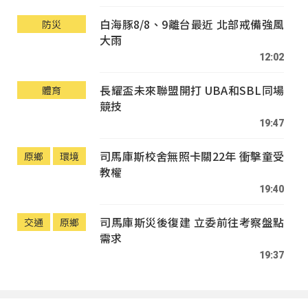
白海豚8/8、9離台最近 北部戒備強風
防災
大雨
12:02
長耀盃未來聯盟開打 UBA和SBL同場
體育
競技
19:47
司馬庫斯校舍無照卡關22年 衝擊童受
原鄉
環境
教權
19:40
司馬庫斯災後復建 立委前往考察盤點
交通
原鄉
需求
19:37