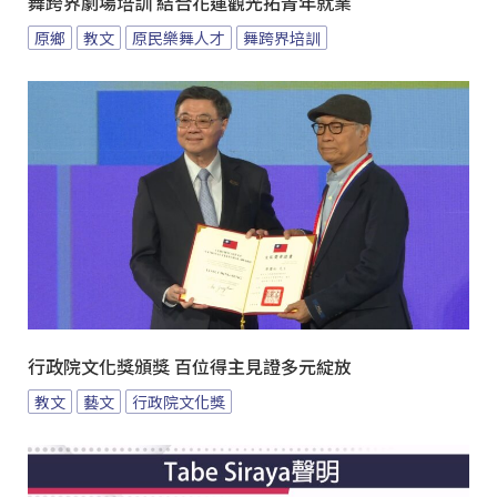
舞跨界劇場培訓 結合花蓮觀光拓青年就業
原鄉
教文
原民樂舞人才
舞跨界培訓
行政院文化獎頒獎 百位得主見證多元綻放
教文
藝文
行政院文化獎