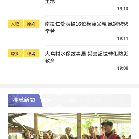
土地
19:13
南投仁愛表揚16位模範父親 感謝爸爸
人物
原鄉
辛勞
19:11
大鳥村水保故事展 災害記憶轉化防災
原鄉
環境
教育
19:08
推薦新聞