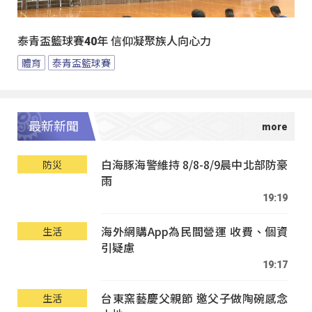
泰青盃籃球賽40年 信仰凝聚族人向心力
體育
泰青盃籃球賽
最新新聞
白海豚海警維持 8/8-8/9晨中北部防豪
防災
雨
19:19
海外網購App為民間營運 收費、個資
生活
引疑慮
19:17
台東窯藝慶父親節 邀父子做陶碗感念
生活