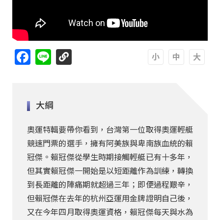
Facebook
Line
A
A
A
大綱
奧運特輯要帶你看到，台灣第一位取得奧運輕艇
競速門票的選手，擁有阿美族與卑南族血統的賴
冠傑。賴冠傑從學生時期接觸輕艇已有十多年，
但其實賴冠傑一開始是以短距離作為訓練，轉換
到長距離的陣痛期就超過三年；即便過程艱辛，
但賴冠傑在去年的杭州亞運用金牌證明自己後，
又在今年四月取得奧運資格，賴冠傑每天與水為