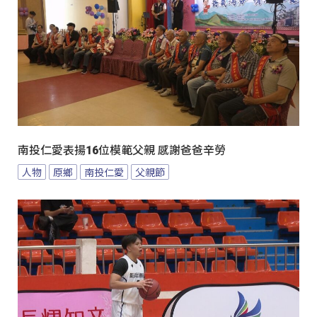
南投仁愛表揚16位模範父親 感謝爸爸辛勞
人物
原鄉
南投仁愛
父親節