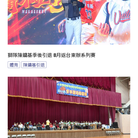
獅隊陳鏞基季後引退 8月返台東辦系列賽
體育
陳鏞基引退