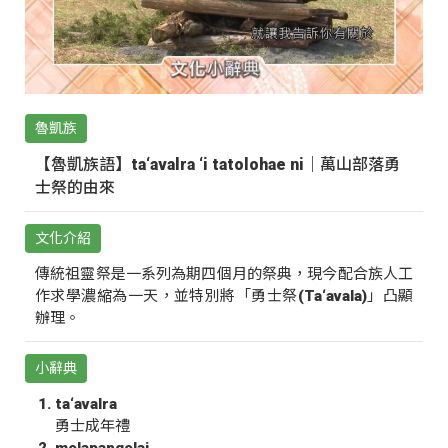
魯凱族
【魯凱族語】ta‘avalra ‘i tatolohae ni｜萬山部落勇
士祭的由來
文化介紹
傳統祖靈祭是一系列為期四個月的祭典，現今配合族人工
作求學濃縮為一天，並特別將「勇士祭(Ta‘avala)」凸顯
辦理。
小辭典
ta‘avalra
勇士成年禮
molapangolai