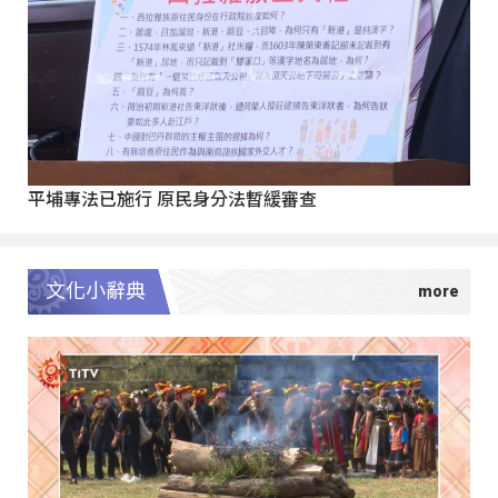
平埔專法已施行 原民身分法暫緩審查
文化小辭典