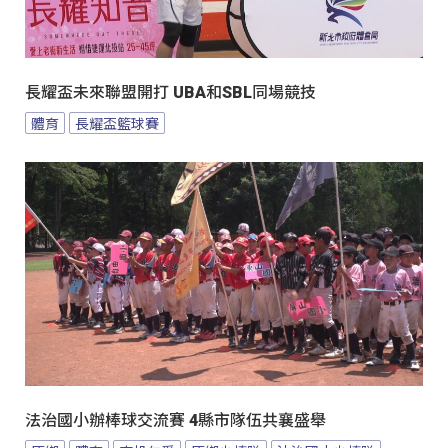
長耀盃未來聯盟開打 UBA和SBL同場競技
體育
長耀盃籃球賽
法治國小辦棒球交流賽 4縣市隊伍共襄盛舉