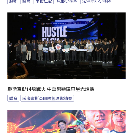
原鄉
體育
南投仁愛
原鄉少棒隊
法治國小少棒隊
瓊斯盃8/14燃戰火 中華男籃陣容星光熠熠
體育
威廉瓊斯盃國際籃球邀請賽