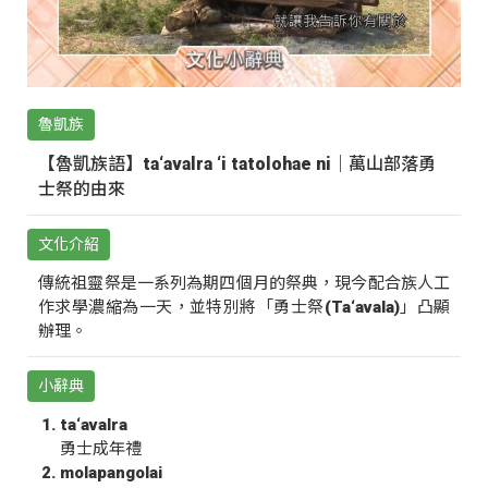
魯凱族
【魯凱族語】ta‘avalra ‘i tatolohae ni｜萬山部落勇
士祭的由來
文化介紹
傳統祖靈祭是一系列為期四個月的祭典，現今配合族人工
作求學濃縮為一天，並特別將「勇士祭(Ta‘avala)」凸顯
辦理。
小辭典
ta‘avalra
勇士成年禮
molapangolai