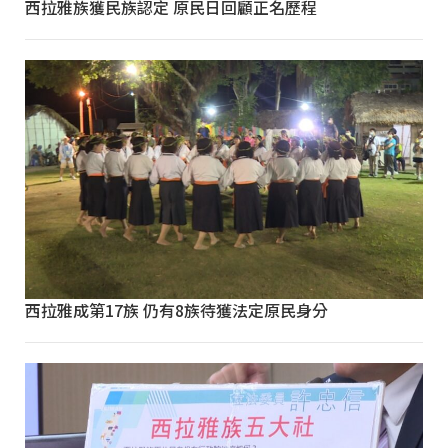
西拉雅族獲民族認定 原民日回顧正名歷程
西拉雅成第17族 仍有8族待獲法定原民身分