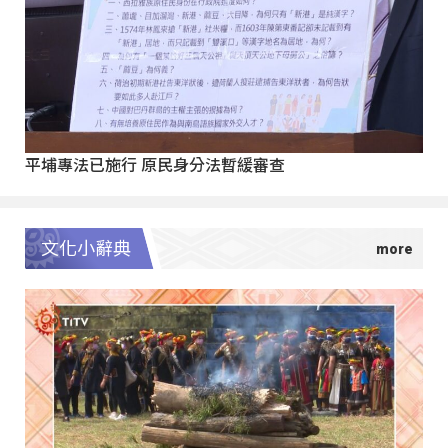
平埔專法已施行 原民身分法暫緩審查
文化小辭典