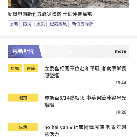
颱風甩雨新竹五峰災情慘 土砂沖進民宅
原鄉
防災
風災
巴威颱風
新竹五峰鄉
最新新聞
立委偕相關單位赴和平區 考察原鄉長
原鄉
醫療
照營運
19:44
瓊斯盃8/14燃戰火 中華男籃陣容星光
體育
熠熠
19:26
ho hai yan文化節街舞展演 秀青年創
生活
意活力