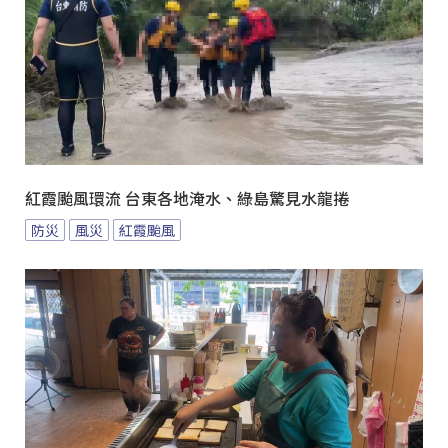
紅霞颱風環流 台東各地淹水、綠島驚見水龍捲
防災
風災
紅霞颱風