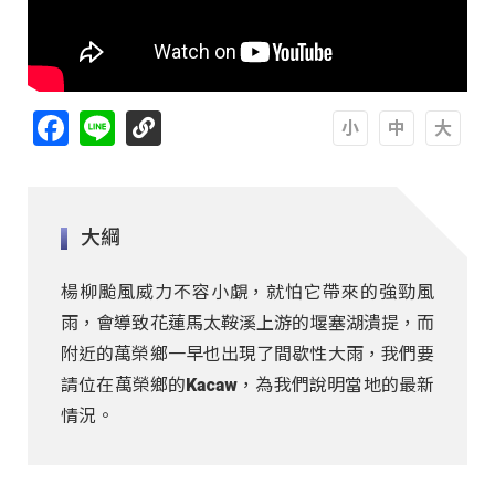
Facebook
Line
A
A
A
大綱
楊柳颱風威力不容小覷，就怕它帶來的強勁風
雨，會導致花蓮馬太鞍溪上游的堰塞湖潰提，而
附近的萬榮鄉一早也出現了間歇性大雨，我們要
請位在萬榮鄉的Kacaw，為我們說明當地的最新
情況。