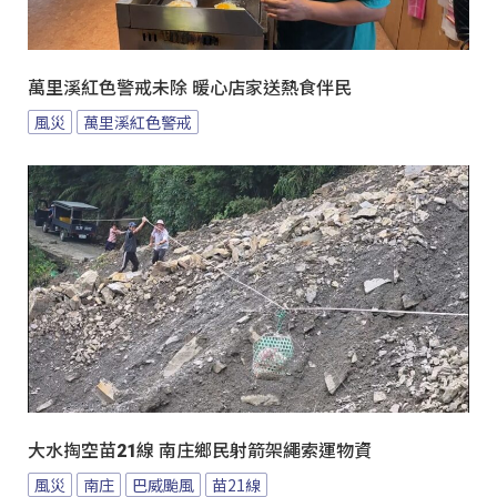
萬里溪紅色警戒未除 暖心店家送熱食伴民
風災
萬里溪紅色警戒
大水掏空苗21線 南庄鄉民射箭架繩索運物資
風災
南庄
巴威颱風
苗21線