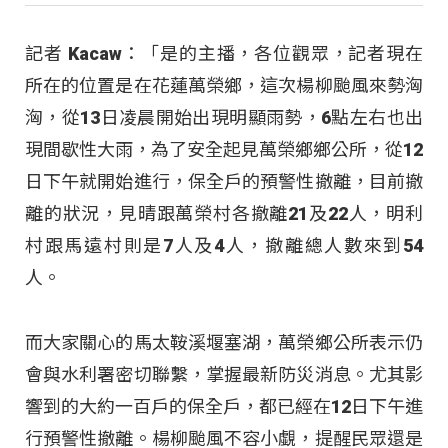
記者 Kacaw：「是的主播，各位觀眾，記者現在
所在的位置是在花蓮萬榮鄉，這次楊柳颱風來勢洶
洶，從13日凌晨開始出現明顯雨勢，6點左右也出
現間歇性大雨，為了安全起見萬榮鄉鄉公所，從12
日下午就開始進行，保全戶的預警性撤離，目前撤
離的狀況，見晴跟萬榮村各撤離21及22人，明利
村跟馬遠村則是7人及4人，撤離總人數來到54
人。
而大家關心的馬太鞍溪堰塞湖，萬榮鄉公所表示仍
會與水利署密切聯繫，掌握最新防災消息。尤其影
響到的大約一百戶的保全戶，都已經在12日下午進
行預警性撤離。楊柳颱風不容小覷，提醒民眾還是