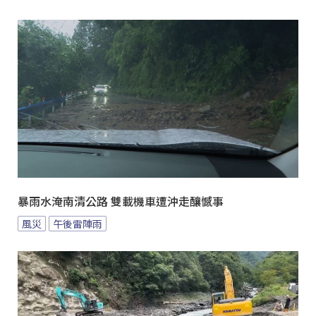
暴雨水淹南清公路 雙載機車遭沖走釀憾事
風災
午後雷陣雨