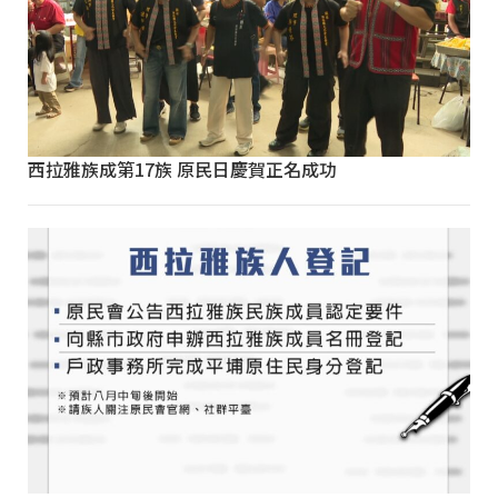
西拉雅族成第17族 原民日慶賀正名成功