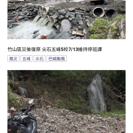
竹山區災後復原 尖石五峰5校7/13維持停班課
風災
五峰
尖石
巴威颱風