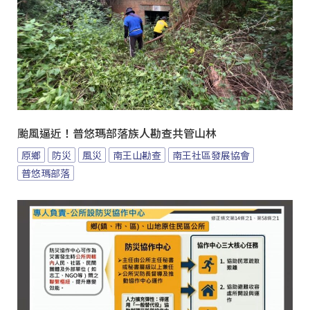
颱風逼近！普悠瑪部落族人勘查共管山林
原鄉
防災
風災
南王山勘查
南王社區發展協會
普悠瑪部落