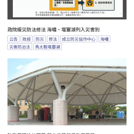
政院版災防法修法 海嘯、堰塞湖列入災害別
公告
政經
防災
修法
成立防災協作中心
海嘯
災害防治法
馬太鞍堰塞湖