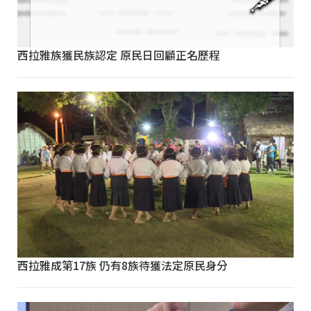
西拉雅族獲民族認定 原民日回顧正名歷程
西拉雅成第17族 仍有8族待獲法定原民身分