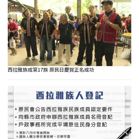
西拉雅族成第17族 原民日慶賀正名成功