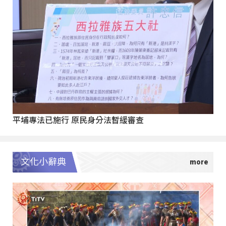
平埔專法已施行 原民身分法暫緩審查
文化小辭典