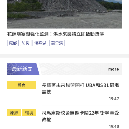
花蓮堰塞湖強化監測！洪水來襲將立即啟動疏濬
原鄉
防災
堰塞湖
萬里溪
最新新聞
長耀盃未來聯盟開打 UBA和SBL同場
體育
競技
19:47
司馬庫斯校舍無照卡關22年 衝擊童受
原鄉
環境
教權
19:40