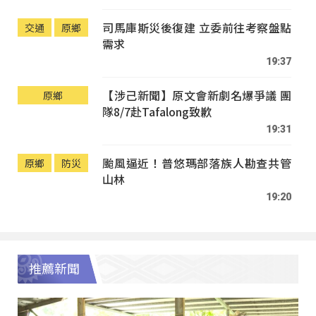
司馬庫斯災後復建 立委前往考察盤點
交通
原鄉
需求
19:37
【涉己新聞】原文會新劇名爆爭議 團
原鄉
隊8/7赴Tafalong致歉
19:31
颱風逼近！普悠瑪部落族人勘查共管
原鄉
防災
山林
19:20
推薦新聞