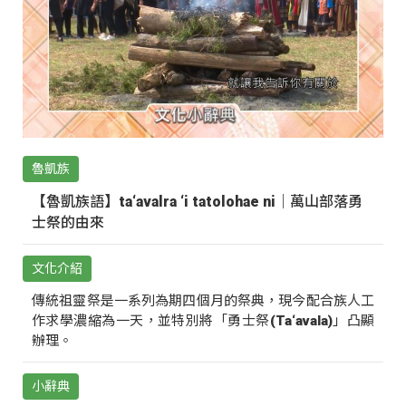
魯凱族
【魯凱族語】ta‘avalra ‘i tatolohae ni｜萬山部落勇
士祭的由來
文化介紹
傳統祖靈祭是一系列為期四個月的祭典，現今配合族人工
作求學濃縮為一天，並特別將「勇士祭(Ta‘avala)」凸顯
辦理。
小辭典