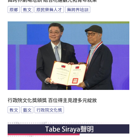
舞跨界劇場培訓 結合花蓮觀光拓青年就業
原鄉
教文
原民樂舞人才
舞跨界培訓
行政院文化獎頒獎 百位得主見證多元綻放
教文
藝文
行政院文化獎