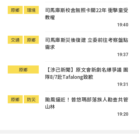
司馬庫斯校舍無照卡關22年 衝擊童受
原鄉
環境
教權
19:40
司馬庫斯災後復建 立委前往考察盤點
交通
原鄉
需求
19:37
【涉己新聞】原文會新劇名爆爭議 團
原鄉
隊8/7赴Tafalong致歉
19:31
颱風逼近！普悠瑪部落族人勘查共管
原鄉
防災
山林
19:20