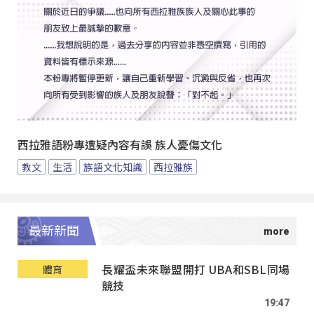
西拉雅語粉專遭疑內容有誤 族人憂傷文化
教文
生活
族語文化知識
西拉雅族
最新新聞
長耀盃未來聯盟開打 UBA和SBL同場
體育
競技
19:47