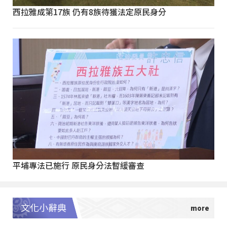
西拉雅成第17族 仍有8族待獲法定原民身分
平埔專法已施行 原民身分法暫緩審查
文化小辭典