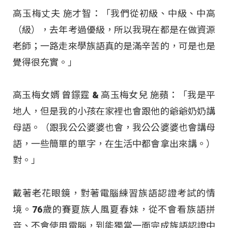
高玉梅丈夫 施才智：「我們從初級、中級、中高
（級），去年考過優級，所以我現在都是在做資源
老師；一路走來學族語真的是滿辛苦的，可是也是
覺得很充實。」
高玉梅女婿 曾鐛霆 & 高玉梅女兒 施蘋：「我是平
地人，但是我的小孩在家裡也會跟他的爺爺奶奶講
母語。（跟我公公婆婆也會，我公公婆婆也會講母
語，一些簡單的單字，在生活中都會拿出來講。）
對。」
戴著老花眼鏡，對著電腦練習族語認證考試的情
境。76歲的賽夏族人風夏春妹，從不會看族語拼
音、不會使用電腦，到能獨當一面完成族語認證中