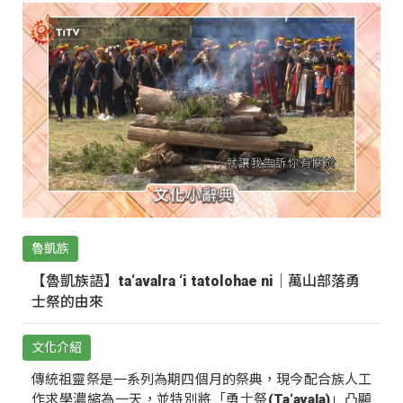
魯凱族
【魯凱族語】ta‘avalra ‘i tatolohae ni｜萬山部落勇
士祭的由來
文化介紹
傳統祖靈祭是一系列為期四個月的祭典，現今配合族人工
作求學濃縮為一天，並特別將「勇士祭(Ta‘avala)」凸顯