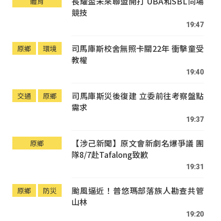
長耀盃未來聯盟開打 UBA和SBL同場
體育
競技
19:47
司馬庫斯校舍無照卡關22年 衝擊童受
原鄉
環境
教權
19:40
司馬庫斯災後復建 立委前往考察盤點
交通
原鄉
需求
19:37
【涉己新聞】原文會新劇名爆爭議 團
原鄉
隊8/7赴Tafalong致歉
19:31
颱風逼近！普悠瑪部落族人勘查共管
原鄉
防災
山林
19:20