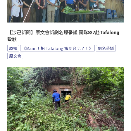
【涉己新聞】原文會新劇名爆爭議 團隊8/7赴Tafalong
致歉
原鄉
《Maan！把 Tafalong 搬到台北？！》
劇名爭議
原文會