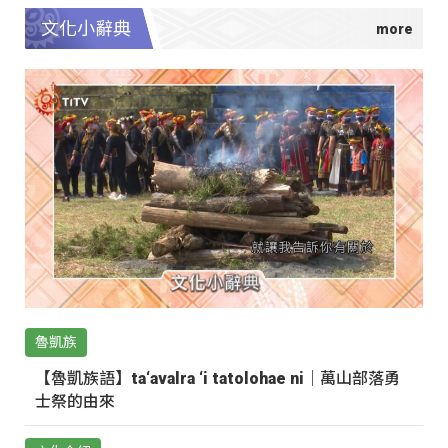
文化小辭典
魯凱族
【魯凱族語】ta‘avalra ‘i tatolohae ni｜萬山部落勇
士祭的由來