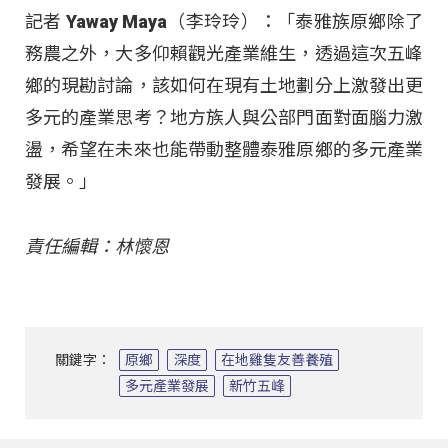
記者 Yaway Maya（李玲玲）：「泰雅族原鄉除了
務農之外，大多仰賴觀光產業維生，透過這次五峰
鄉的現勘討論，該如何在現有土地劃分上激發出更
多元的產業思考？地方族人與公部門面對面腦力激
盪，希望在未來也能帶動整體泰雅原鄉的多元產業
發展。」
責任編輯：林懷恩
關鍵字：
原鄉
深度
在地雞隻友善養殖
多元產業發展
新竹五峰