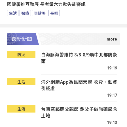
國健署推互動展 長者量六力揪失能警訊
生活
醫療
國健署
長照
最新新聞
白海豚海警維持 8/8-8/9晨中北部防豪
防災
雨
19:19
海外網購App為民間營運 收費、個資
生活
引疑慮
19:17
台東窯藝慶父親節 邀父子做陶碗感念
生活
土地
19:13