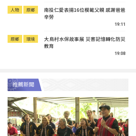
南投仁愛表揚16位模範父親 感謝爸爸
人物
原鄉
辛勞
19:11
大鳥村水保故事展 災害記憶轉化防災
原鄉
環境
教育
19:08
推薦新聞