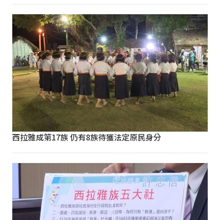
西拉雅成第17族 仍有8族待獲法定原民身分