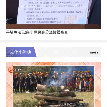
平埔專法已施行 原民身分法暫緩審查
文化小辭典