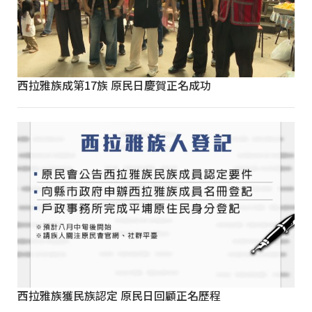
西拉雅族成第17族 原民日慶賀正名成功
西拉雅族獲民族認定 原民日回顧正名歷程