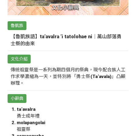
魯凱族
【魯凱族語】ta‘avalra ‘i tatolohae ni｜萬山部落勇
士祭的由來
文化介紹
傳統祖靈祭是一系列為期四個月的祭典，現今配合族人工
作求學濃縮為一天，並特別將「勇士祭(Ta‘avala)」凸顯
辦理。
小辭典
ta‘avalra
勇士成年禮
molapangolai
祖靈祭
asavasavahe