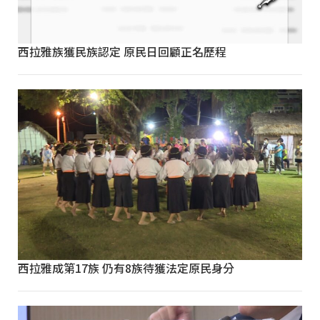
西拉雅族獲民族認定 原民日回顧正名歷程
西拉雅成第17族 仍有8族待獲法定原民身分