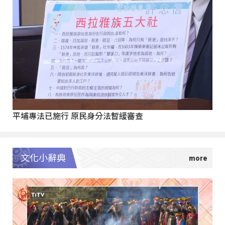
平埔專法已施行 原民身分法暫緩審查
文化小辭典