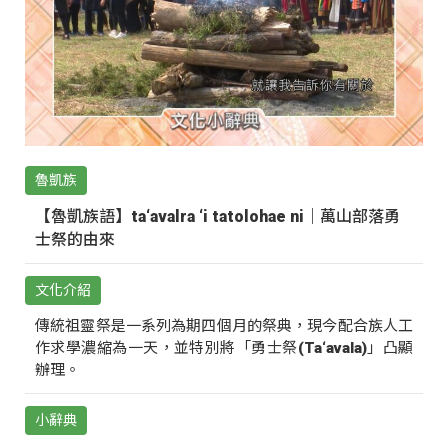
魯凱族
【魯凱族語】ta‘avalra ‘i tatolohae ni｜萬山部落勇
士祭的由來
文化介紹
傳統祖靈祭是一系列為期四個月的祭典，現今配合族人工
作求學濃縮為一天，並特別將「勇士祭(Ta‘avala)」凸顯
辦理。
小辭典