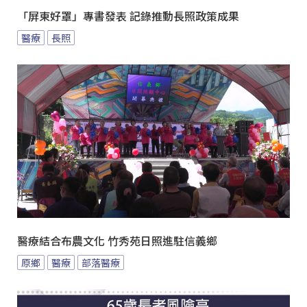
「屏東好罩」專書發表 記錄推動長照政策成果
醫療
長照
醫療結合布農文化 竹秀苑日照進駐信義鄉
原鄉
醫療
部落醫療