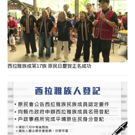
西拉雅族成第17族 原民日慶賀正名成功