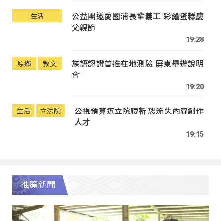
公益團邀愛國浦長輩義工 彩繪蛋糕慶
生活
父親節
19:28
族語認證首推在地測驗 屏東舉辦說明
原鄉
教文
會
19:20
公視預算遭立院腰斬 恐流失內容創作
生活
立法院
人才
19:15
推薦新聞