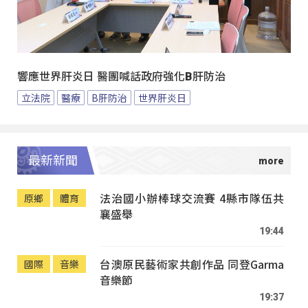
響應世界肝炎日 醫團喊話政府強化B肝防治
立法院
醫療
B肝防治
世界肝炎日
最新新聞
法治國小辦棒球交流賽 4縣市隊伍共
原鄉
體育
襄盛舉
19:44
台澳原民藝術家共創作品 同登Garma
國際
音樂
音樂節
19:37