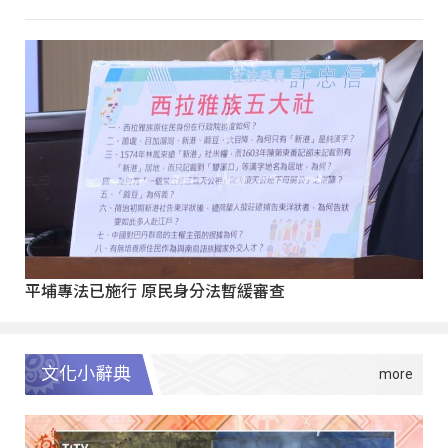
平埔專法已施行 原民身分法暫緩審查
文化小辭典