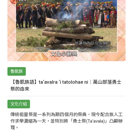
魯凱族
【魯凱族語】ta‘avalra ‘i tatolohae ni｜萬山部落勇士
祭的由來
文化介紹
傳統祖靈祭是一系列為期四個月的祭典，現今配合族人工
作求學濃縮為一天，並特別將「勇士祭(Ta‘avala)」凸顯辦
理。