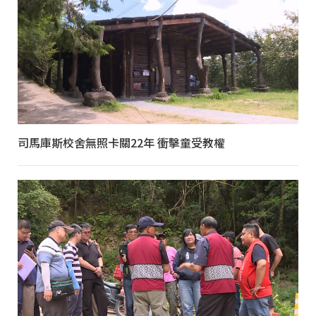
司馬庫斯校舍無照卡關22年 衝擊童受教權