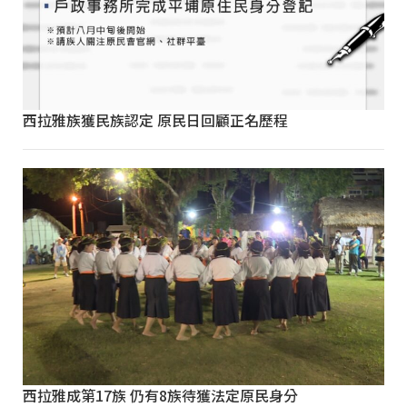
西拉雅族獲民族認定 原民日回顧正名歷程
西拉雅成第17族 仍有8族待獲法定原民身分