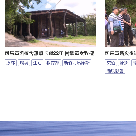
司馬庫斯校舍無照卡關22年 衝擊童受教權
司馬庫斯災後
原鄉
環境
生活
教育部
新竹司馬庫斯
交通
原鄉
颱風影響