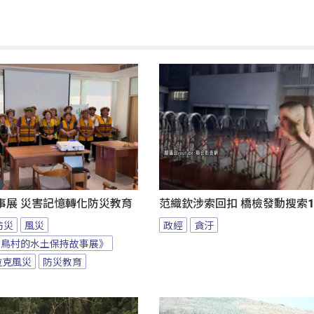
事展 災害記憶轉化防災教育
范織欽涉索回扣 橋檢發動搜索1
防災
風災
政經
貪汙
大鳥村的水土保持故事展》
拉克風災
防災教育