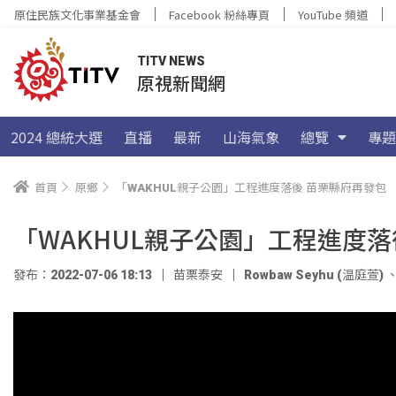
原住民族文化事業基金會
Facebook 粉絲專頁
YouTube 頻道
TITV NEWS
原視新聞網
2024 總統大選
直播
最新
山海氣象
總覽
專題
首頁
原鄉
「WAKHUL親子公園」工程進度落後 苗栗縣府再發包
「WAKHUL親子公園」工程進度落
發布：2022-07-06 18:13
苗栗泰安
Rowbaw Seyhu (温庭萱)