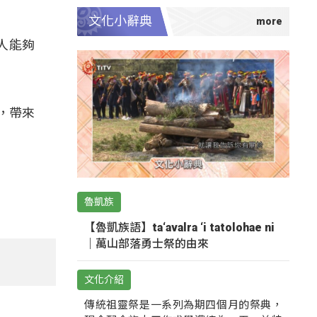
文化小辭典
人能夠
，帶來
魯凱族
【魯凱族語】ta‘avalra ‘i tatolohae ni
｜萬山部落勇士祭的由來
文化介紹
傳統祖靈祭是一系列為期四個月的祭典，