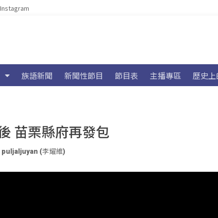
Instagram
族語新聞
新聞性節目
節目表
主播專區
歷史上
後 苗栗縣府再發包
、
puljaljuyan (李耀維)