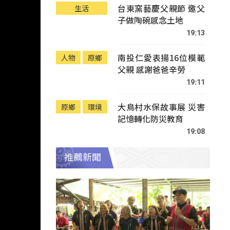
台東窯藝慶父親節 邀父
生活
子做陶碗感念土地
19:13
南投仁愛表揚16位模範
人物
原鄉
父親 感謝爸爸辛勞
19:11
大鳥村水保故事展 災害
原鄉
環境
記憶轉化防災教育
19:08
推薦新聞