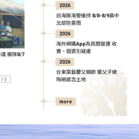
2026
白海豚海警維持 8/8-8/9晨中
北部防豪雨
2026
海外網購App為民間營運 收
費、個資引疑慮
 團隊8/7
2026
台東窯藝慶父親節 邀父子做
？！》
陶碗感念土地
more