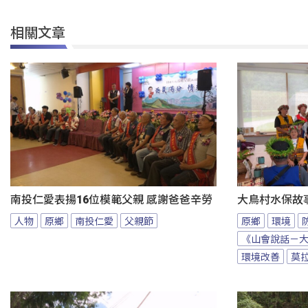
相關文章
南投仁愛表揚16位模範父親 感謝爸爸辛勞
大鳥村水保故
人物
原鄉
南投仁愛
父親節
原鄉
環境
《山會說話－
環境改善
莫