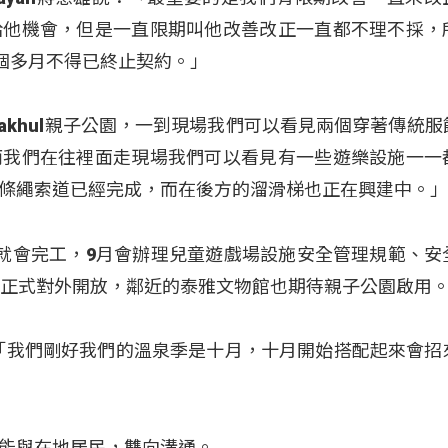
給他機會，但是一直限期叫他改善改正一直都不理不採，
四個多月不得已終止契約。」
來到Wakhul親子公園，一到現場我們可以看見兩個穿著傳統
而我們在往裡面走現場我們可以看見有一些遊樂設施一一
條繩索道已經完成，而在後方的溜滑梯也正在興建中。
就會完工，9月會辦理兒童遊戲場設施安全管理規範、安
日正式對外開放，鄰近的泰雅文物館也期待親子公園啟用
i說：「我們剛好我們的溫泉季是十月，十月開始搭配起來會招
能與在地居民，雙向溝通。