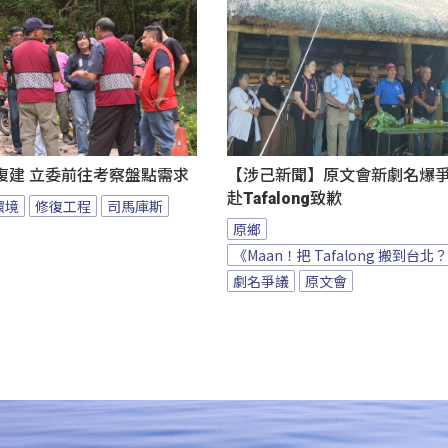
復建 立委前往考察盤點需求
【涉己新聞】原文會新劇名爆爭議
赴Tafalong致歉
環境
修復工程
司馬庫斯
原鄉
《Maan！把 Tafalong 搬到台北
劇名爭議
原文會