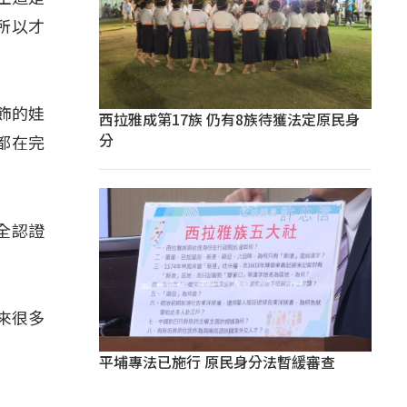
所以才
服飾的娃
西拉雅成第17族 仍有8族待獲法定原民身
分
都在完
」
全認證
。
來很多
平埔專法已施行 原民身分法暫緩審查