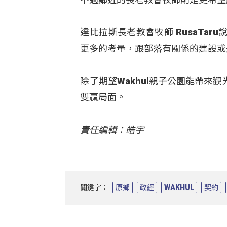
達比拉斯長老教會牧師 RusaTa
更多的考量，跟部落有關係的建設或
除了期望Wakhul親子公園能帶
雙贏局面。
責任編輯：皓宇
關鍵字：
原鄉
政經
WAKHUL
契約