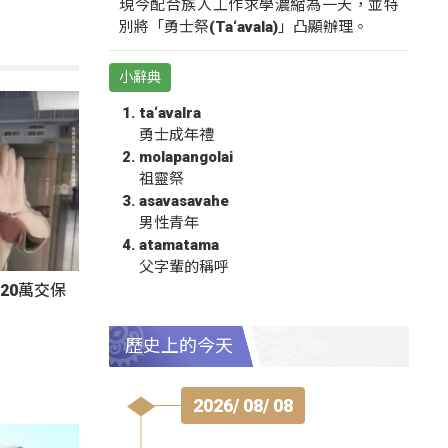
現今配合族人工作求學濃縮為一天，並特
別將「勇士祭(Ta‘avala)」凸顯辦理。
小辭典
ta‘avalra
勇士成年禮
molapangolai
祖靈祭
asavasavahe
男性青年
atamatama
父字輩的稱呼
20萬交保
歷史上的今天
2026/ 08/ 08