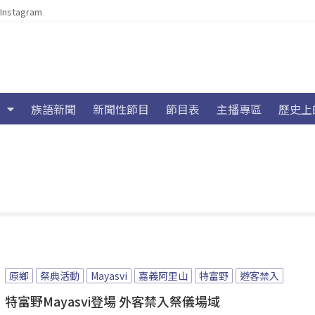
Instagram
族語新聞
新聞性節目
節目表
主播專區
歷史上
原鄉
祭典活動
Mayasvi
嘉義阿里山
特富野
遊客禁入
特富野Mayasvi登場 外客禁入祭儀場域