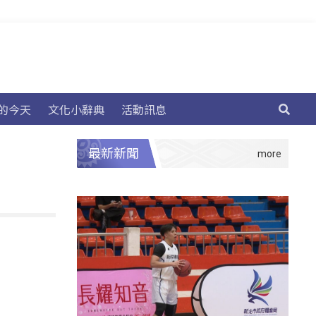
的今天
文化小辭典
活動訊息
最新新聞