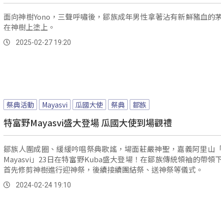
面向神樹Yono，三聲呼嘯後，鄒族成年男性拿著沾有新鮮豬血的
在神樹上塗上。
2025-02-27 19:20
祭典活動
Mayasvi
瓜國大使
祭典
鄒族
特富野Mayasvi盛大登場 瓜國大使到場觀禮
鄒族人圍成圈、緩緩吟唱祭典歌謠，場面莊嚴神聖，嘉義阿里山
Mayasvi」23日在特富野Kuba盛大登場！在鄒族傳統領袖的帶領
首先修剪神樹進行迎神祭，後續接續團結祭、送神祭等儀式。
2024-02-24 19:10