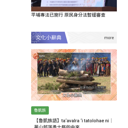
平埔專法已施行 原民身分法暫緩審查
文化小辭典
魯凱族
【魯凱族語】ta‘avalra ‘i tatolohae ni｜
萬山部落勇士祭的由來