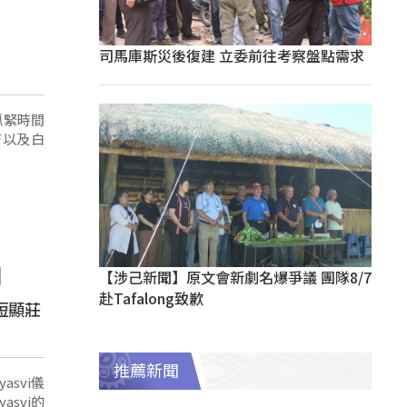
司馬庫斯災後復建 立委前往考察盤點需求
抓緊時間
芒以及白
【涉己新聞】原文會新劇名爆爭議 團隊8/7
赴Tafalong致歉
短顯莊
推薦新聞
svi儀
svi的