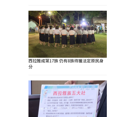
西拉雅成第17族 仍有8族待獲法定原民身
分