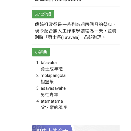
文化介紹
傳統祖靈祭是一系列為期四個月的祭典，
現今配合族人工作求學濃縮為一天，並特
別將「勇士祭(Ta‘avala)」凸顯辦理。
小辭典
ta‘avalra
勇士成年禮
molapangolai
祖靈祭
asavasavahe
男性青年
atamatama
父字輩的稱呼
歷史上的今天