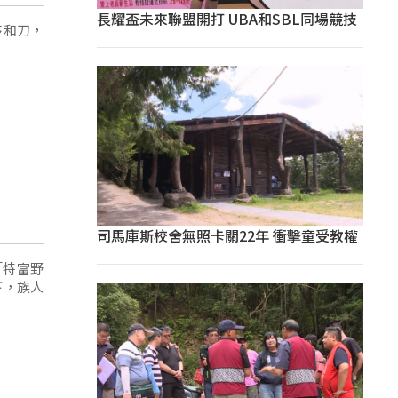
長耀盃未來聯盟開打 UBA和SBL同場競技
茅和刀，
司馬庫斯校舍無照卡關22年 衝擊童受教權
「特富野
下，族人