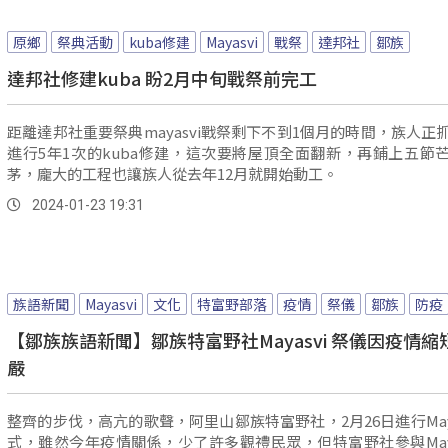
原鄉
祭典活動
kuba修建
Mayasvi
戰祭
達邦社
鄒族
達邦社修建kuba 盼2月中旬戰祭前完工
距離達邦社重要祭典mayasvi戰祭剩下不到1個月的時間，族人正
進行5年1次的kuba修建，這次要將屋頂全面翻新，再鋪上五節
茅，龐大的工程也讓族人從去年12月就開始動工。
2024-01-23 19:31
族語新聞
Mayasvi
文化
特富野部落
疫情
祭儀
鄒族
防疫
【鄒族族語新聞】鄒族特富野社Mayasvi 祭儀因疫情縮
嚴
整齊的步伐，高亢的歌聲，阿里山鄒族特富野社，2月26日進行Maya
式，雖然今年疫情關係，少了許多觀禮民眾，但特富野社參與Maya