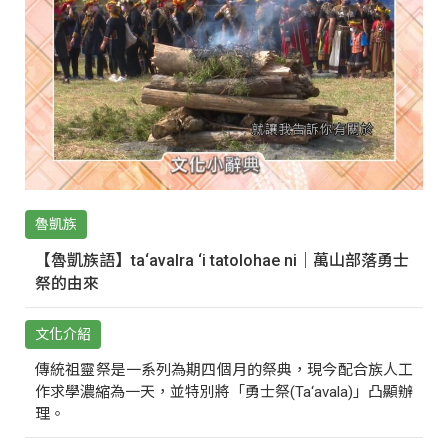
魯凱族
【魯凱族語】ta‘avalra ‘i tatolohae ni｜萬山部落勇士
祭的由來
文化介紹
傳統祖靈祭是一系列為期四個月的祭典，現今配合族人工
作求學濃縮為一天，並特別將「勇士祭(Ta‘avala)」凸顯辦
理。