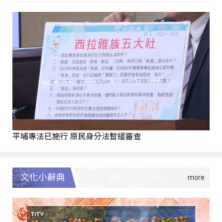
平埔專法已施行 原民身分法暫緩審查
文化小辭典