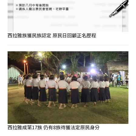
西拉雅族獲民族認定 原民日回顧正名歷程
西拉雅成第17族 仍有8族待獲法定原民身分