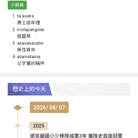
小辭典
ta‘avalra
勇士成年禮
molapangolai
祖靈祭
asavasavahe
男性青年
atamatama
父字輩的稱呼
歷史上的今天
2026/ 08/ 07
2025
德芙蘭國小少棒隊成軍3年 獲隊史首座冠軍