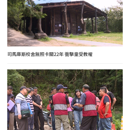
司馬庫斯校舍無照卡關22年 衝擊童受教權