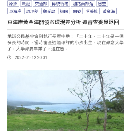
原鄉
政經
交通部
傳統領域
加路蘭部落
審查
東海岸
環現差
觀光局
退回
開發
阿美族
黃金海
東海岸黃金海開發案環現差分析 遭審查委員退回
地球公民基金會副執行長蔡中岳：「二十年、二十年是一個
多長的時間，當時審查通過環評的小孩出生，現在都念大學
了，大學都要畢業了，還在審。
2022-01-12 20:01