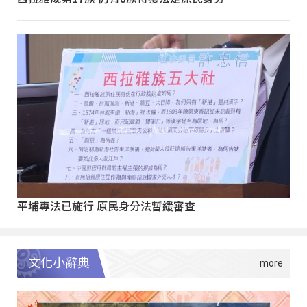
平埔專法已施行 原民身分法暫緩審查
文化小辭典