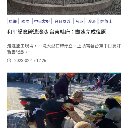
原鄉
國際
中日友好
台日友碑
台東
潑漆
鯉魚山
和平紀念碑遭潑漆 台東縣府：盡速完成復原
走進施工現場，一塊大型石碑佇立，上頭寫著台東中日友好
親善紀念。
2023-02-17 12:26