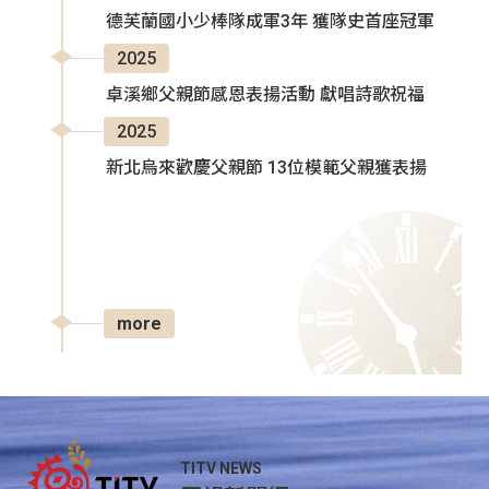
德芙蘭國小少棒隊成軍3年 獲隊史首座冠軍
2025
卓溪鄉父親節感恩表揚活動 獻唱詩歌祝福
2025
新北烏來歡慶父親節 13位模範父親獲表揚
more
TITV NEWS