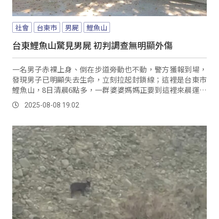
社會
台東市
男屍
鯉魚山
台東鯉魚山驚見男屍 初判調查無明顯外傷
一名男子赤裸上身、倒在步道旁動也不動，警方獲報到場，
發現男子已明顯失去生命，立刻拉起封鎖線；這裡是台東市
鯉魚山，8日清晨6點多，一群婆婆媽媽正要到這裡來晨運，
沒想到卻驚見男子倒在步道旁動也不動，被眼前景象嚇壞。
2025-08-08 19:02