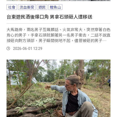
社會
流血衝突
遊民
鯉魚山
台東遊民酒後爆口角 男拿石頭砸人遭移送
大馬路旁，兩名男子互飆髒話、火氣非常大，突然穿著白色
背心的男子，手拿石頭就朝著另一名男子衝去，二話不說直
接砸向對方頭部，男子瞬間倒地不起，儘管被砸的男子有提
前丟三角錐反擊，但沒有擊中對方，整個過程全被路人用手
2026-06-01 12:29
機拍了下來。