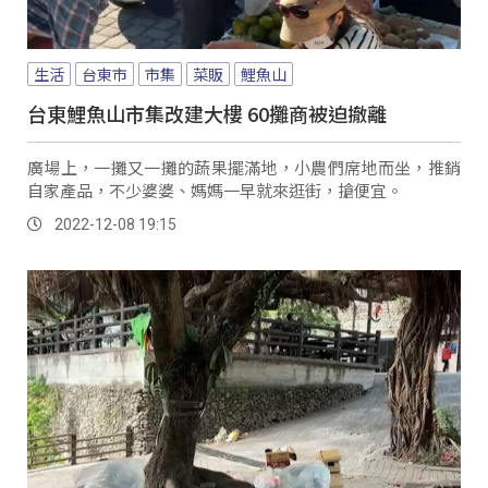
生活
台東市
市集
菜販
鯉魚山
台東鯉魚山市集改建大樓 60攤商被迫撤離
廣場上，一攤又一攤的蔬果擺滿地，小農們席地而坐，推銷
自家產品，不少婆婆、媽媽一早就來逛街，搶便宜。
2022-12-08 19:15