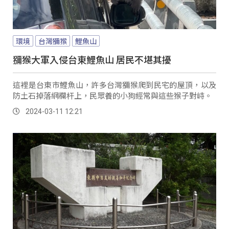
環境
台灣獼猴
鯉魚山
獼猴大軍入侵台東鯉魚山 居民不堪其擾
這裡是台東市鯉魚山，許多台灣獼猴爬到民宅的屋頂，以及
防土石掉落網欄杆上，民眾養的小狗經常與這些猴子對峙。
2024-03-11 12:21