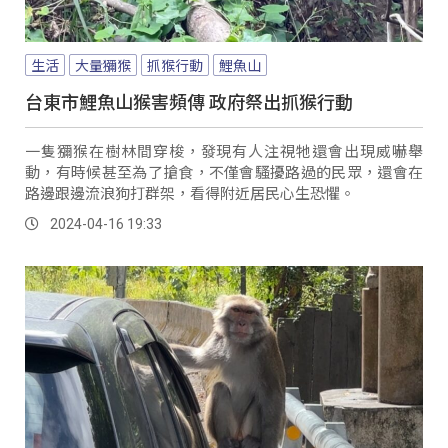
生活
大量獼猴
抓猴行動
鯉魚山
台東市鯉魚山猴害頻傳 政府祭出抓猴行動
一隻獼猴在樹林間穿梭，發現有人注視牠還會出現威嚇舉
動，有時候甚至為了搶食，不僅會騷擾路過的民眾，還會在
路邊跟邊流浪狗打群架，看得附近居民心生恐懼。
2024-04-16 19:33