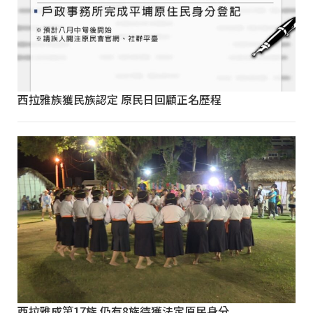
西拉雅族獲民族認定 原民日回顧正名歷程
西拉雅成第17族 仍有8族待獲法定原民身分