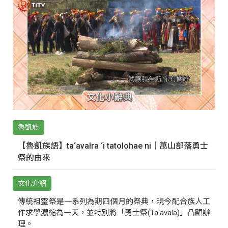
魯凱族
【魯凱族語】ta‘avalra ‘i tatolohae ni｜萬山部落勇士
祭的由來
文化介紹
傳統祖靈祭是一系列為期四個月的祭典，現今配合族人工
作求學濃縮為一天，並特別將「勇士祭(Ta‘avala)」凸顯辦
理。