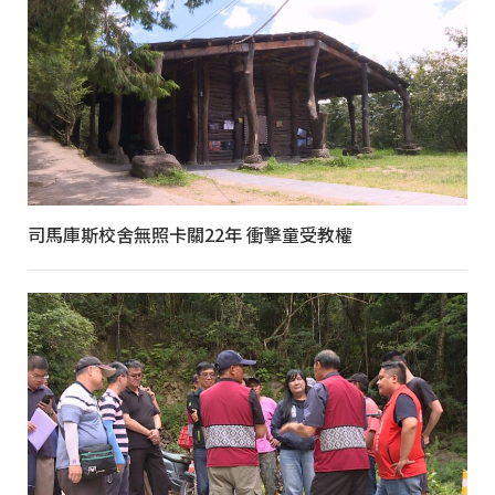
司馬庫斯校舍無照卡關22年 衝擊童受教權