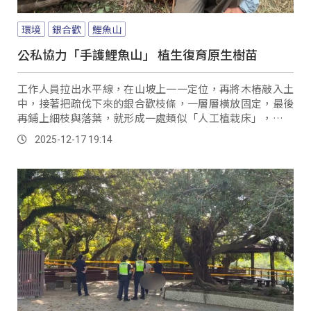
環境
銀合歡
鯉魚山
公私協力「手護鯉魚山」 植生復育原生樹苗
工作人員拉出水平線，在山坡上一一定位，再將木樁敲入土
中，接著把疏伐下來的銀合歡枝條，一層層橫放固定，最後
再鋪上細枝與落葉，就形成一處類似「人工植栽床」，以利
雨水能被保留在坡面，減少土石被沖刷流失。
2025-12-17 19:14