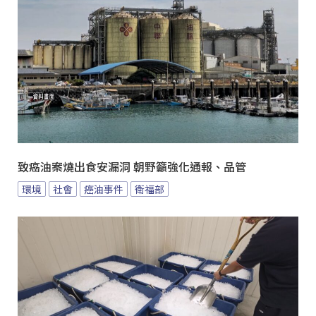
致癌油案燒出食安漏洞 朝野籲強化通報、品管
環境
社會
癌油事件
衛福部