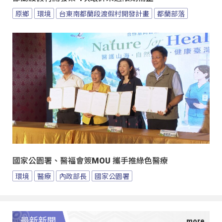
原鄉
環境
台東南都蘭段渡假村開發計畫
都蘭部落
國家公園署、醫福會簽MOU 攜手推綠色醫療
環境
醫療
內政部長
國家公園署
最新新聞