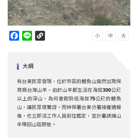
Facebook
Line
A
A
A
大綱
有台東民眾發現，位於市區的鯉魚山竟然出現保
育類台灣山羊，由於山羊都生活在海拔300公尺
以上的深山，為何會跑到低海拔75公尺的鯉魚
山，讓民眾很驚訝。而林保署台東分署接獲通報
後，也立即派工作人員前往鑑定，並計畫誘捕山
羊帶回山區野放。