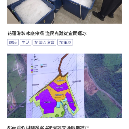
花蓮港製冰廠停擺 漁民克難從宜蘭運冰
環境
生活
花蓮區漁會
花蓮港
都蘭渡假村開發案 4次環評未過限期補正