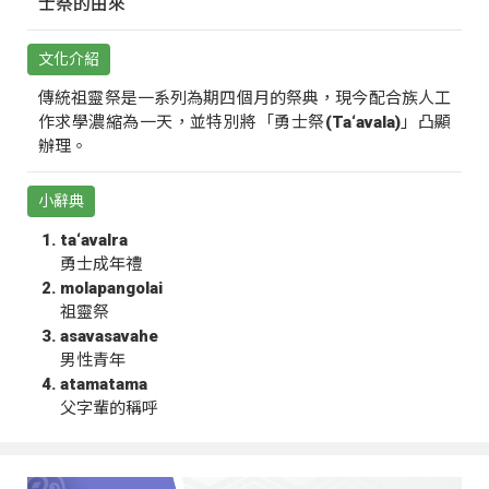
士祭的由來
文化介紹
傳統祖靈祭是一系列為期四個月的祭典，現今配合族人工
作求學濃縮為一天，並特別將「勇士祭(Ta‘avala)」凸顯
辦理。
小辭典
ta‘avalra
勇士成年禮
molapangolai
祖靈祭
asavasavahe
男性青年
atamatama
父字輩的稱呼