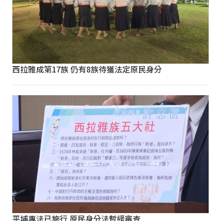
西拉雅成第17族 仍有8族待獲法定原民身分
平埔專法已施行 原民身分法暫緩審查