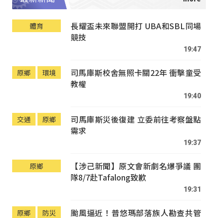
長耀盃未來聯盟開打 UBA和SBL同場
體育
競技
19:47
司馬庫斯校舍無照卡關22年 衝擊童受
原鄉
環境
教權
19:40
司馬庫斯災後復建 立委前往考察盤點
交通
原鄉
需求
19:37
【涉己新聞】原文會新劇名爆爭議 團
原鄉
隊8/7赴Tafalong致歉
19:31
颱風逼近！普悠瑪部落族人勘查共管
原鄉
防災