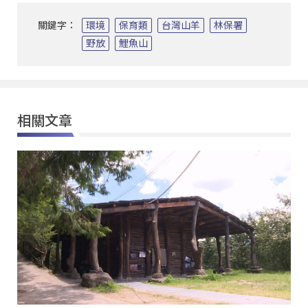
關鍵字：
環境
保育類
台灣山羊
林保署
野放
鯉魚山
相關文章