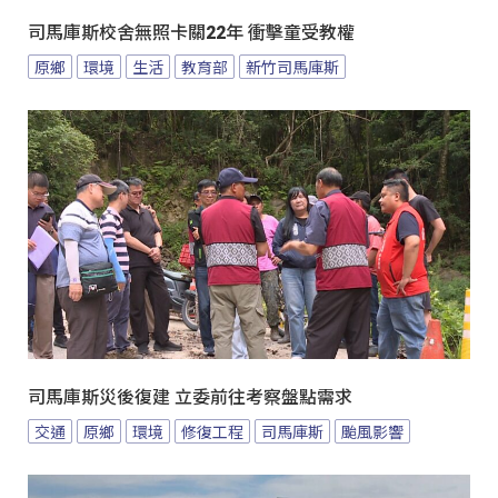
司馬庫斯校舍無照卡關22年 衝擊童受教權
原鄉
環境
生活
教育部
新竹司馬庫斯
司馬庫斯災後復建 立委前往考察盤點需求
交通
原鄉
環境
修復工程
司馬庫斯
颱風影響