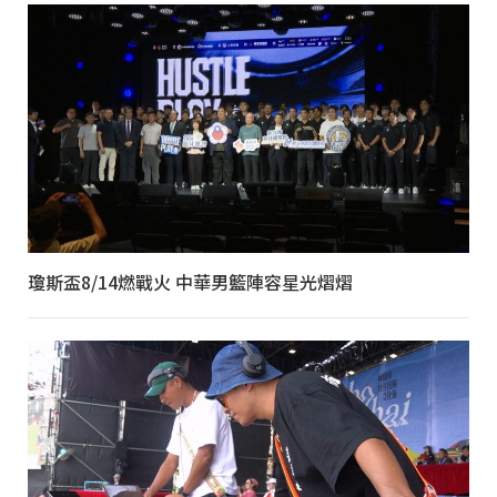
瓊斯盃8/14燃戰火 中華男籃陣容星光熠熠