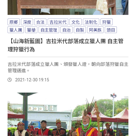
原鄉
深度
合法
吉拉米代
文化
法制化
狩獵
獵人團
獵槍
自主管理
自治
自製
阿美族
頭目
【山海新藍圖】吉拉米代部落成立獵人團 自主管
理狩獵行為
吉拉米代部落成立獵人團、頒發獵人證，朝向部落狩獵自主
管理邁進。
2021-12-30 19:15