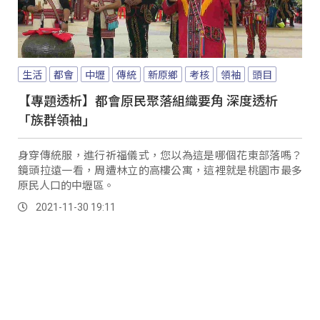
生活
都會
中壢
傳統
新原鄉
考核
領袖
頭目
【專題透析】都會原民聚落組織要角 深度透析
「族群領袖」
身穿傳統服，進行祈福儀式，您以為這是哪個花東部落嗎？
鏡頭拉遠一看，周遭林立的高樓公寓，這裡就是桃園市最多
原民人口的中壢區。
2021-11-30 19:11