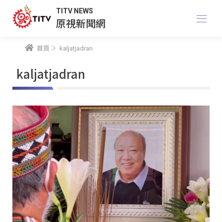
TITV NEWS
原視新聞網
首頁
kaljatjadran
kaljatjadran