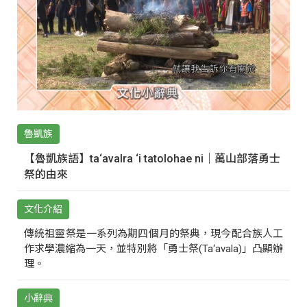
魯凱族
【魯凱族語】ta‘avalra ‘i tatolohae ni｜萬山部落勇士
祭的由來
文化介紹
傳統祖靈祭是一系列為期四個月的祭典，現今配合族人工
作求學濃縮為一天，並特別將「勇士祭(Ta‘avala)」凸顯辦
理。
小辭典