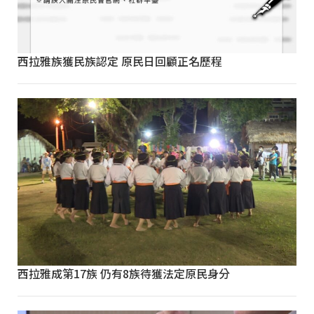
西拉雅族獲民族認定 原民日回顧正名歷程
西拉雅成第17族 仍有8族待獲法定原民身分