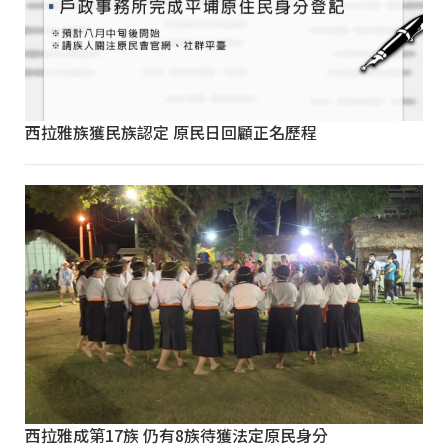
西拉雅族獲民族認定 原民日回顧正名歷程
西拉雅成第17族 仍有8族待獲法定原民身分