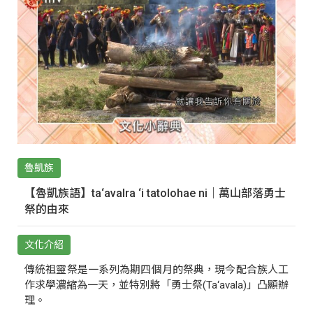
魯凱族
【魯凱族語】ta‘avalra ‘i tatolohae ni｜萬山部落勇士
祭的由來
文化介紹
傳統祖靈祭是一系列為期四個月的祭典，現今配合族人工
作求學濃縮為一天，並特別將「勇士祭(Ta‘avala)」凸顯辦
理。