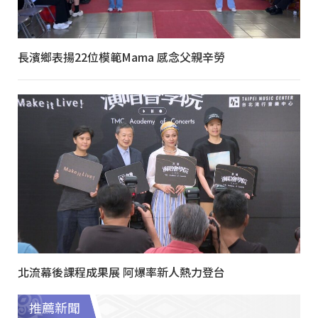
長濱鄉表揚22位模範Mama 感念父親辛勞
北流幕後課程成果展 阿爆率新人熱力登台
推薦新聞