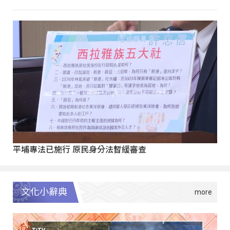
平埔專法已施行 原民身分法暫緩審查
文化小辭典