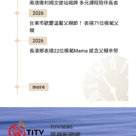
南澳撒利姆文健站揭牌 多元課程陪伴長者
2026
台東市歡慶溫馨父親節！ 表揚71位模範父
親
2026
長濱鄉表揚22位模範Mama 感念父親辛勞
more
TITV NEWS
原視新聞網