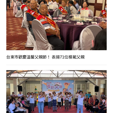
台東市歡慶溫馨父親節！ 表揚71位模範父親