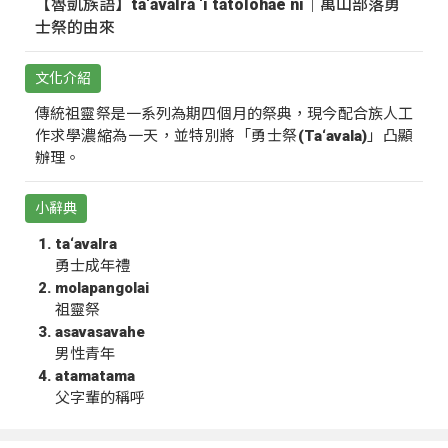
【魯凱族語】ta‘avalra ‘i tatolohae ni｜萬山部落勇
士祭的由來
文化介紹
傳統祖靈祭是一系列為期四個月的祭典，現今配合族人工
作求學濃縮為一天，並特別將「勇士祭(Ta‘avala)」凸顯
辦理。
小辭典
ta‘avalra
勇士成年禮
molapangolai
祖靈祭
asavasavahe
男性青年
atamatama
父字輩的稱呼