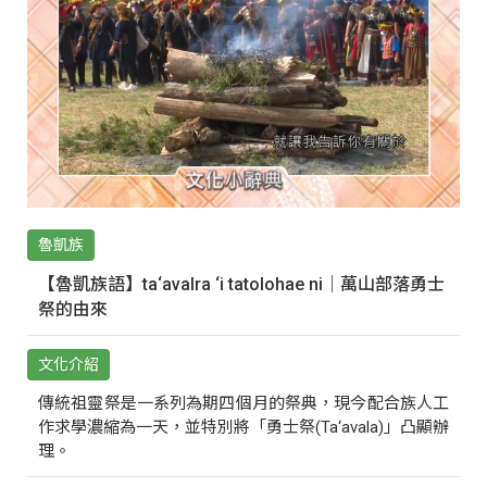
魯凱族
【魯凱族語】ta‘avalra ‘i tatolohae ni｜萬山部落勇士
祭的由來
文化介紹
傳統祖靈祭是一系列為期四個月的祭典，現今配合族人工
作求學濃縮為一天，並特別將「勇士祭(Ta‘avala)」凸顯辦
理。