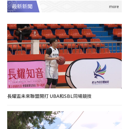
最新新聞
長耀盃未來聯盟開打 UBA和SBL同場競技