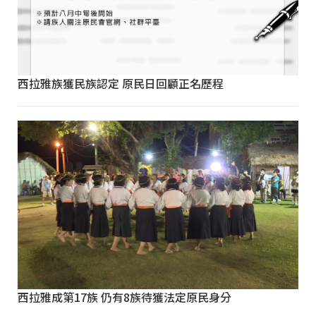
西拉雅族獲民族認定 原民日回顧正名歷程
西拉雅成第17族 仍有8族待獲法定原民身分