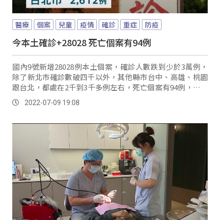
醫療
個案
兒童
疫情
確診
重症
防疫
今本土確診+28028 死亡個案有94例
國內9號新增28028例本土個案，確診人數跌到少於3萬例，
除了新北市確診數破四千以外，其他縣市台中、高雄、桃園
跟台北，都處在2千到3千多例左右，死亡個案有94例，都屬
重度感染個案，病逝中最年輕個案為3...。
2022-07-09 19:08