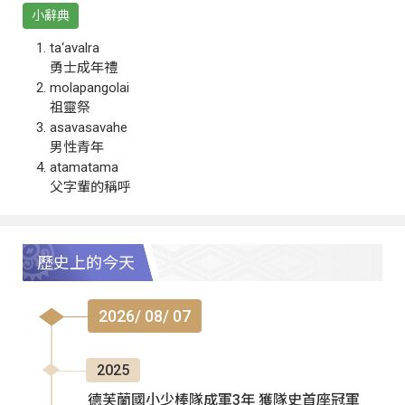
小辭典
ta‘avalra
勇士成年禮
molapangolai
祖靈祭
asavasavahe
男性青年
atamatama
父字輩的稱呼
歷史上的今天
2026/ 08/ 07
2025
德芙蘭國小少棒隊成軍3年 獲隊史首座冠軍