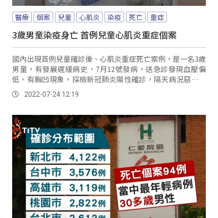
醫療
個案
兒童
心肌炎
染疫
死亡
重症
3歲男童染疫身亡 首例兒童心肌炎重症個案
國內出現首例兒童確診後、心肌炎重症死亡案例，是一名3歲
男童，有發展遲緩病史，7月12號發病，送急診發現血壓偏
低、有胸凹現象，採檢新冠肺炎陽性確診，隔天病況惡化轉
加護病房，但不幸在染疫6天因多重器官功能...。
2022-07-24 12:19