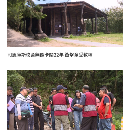
司馬庫斯校舍無照卡關22年 衝擊童受教權