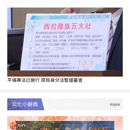
平埔專法已施行 原民身分法暫緩審查
文化小辭典