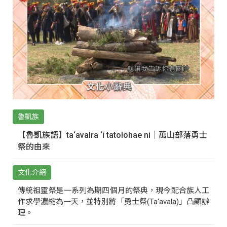
魯凱族
【魯凱族語】ta‘avalra ‘i tatolohae ni｜萬山部落勇士
祭的由來
文化介紹
傳統祖靈祭是一系列為期四個月的祭典，現今配合族人工
作求學濃縮為一天，並特別將「勇士祭(Ta‘avala)」凸顯辦
理。