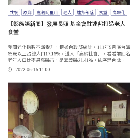
共餐
原鄉
嘉義阿里山
老人
達邦部落
食堂
高齡化
【鄒族語新聞】發展長照 基金會駐達邦打造老人
食堂
我國老化指數不斷攀升，根據內政部統計，111年5月底台灣
65歲以上占總人口17.16%，邁入「高齡社會」，看看前四名
老年人口比率最高縣市，是嘉義縣21.41%，依序是台北市、
雲林縣跟南投縣，而在原鄉地...。
2022-06-15 11:00