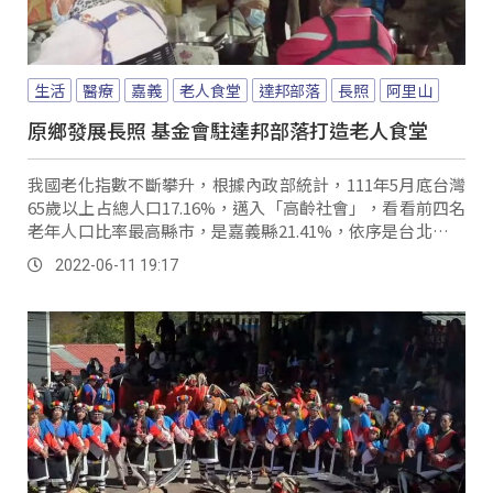
生活
醫療
嘉義
老人食堂
達邦部落
長照
阿里山
原鄉發展長照 基金會駐達邦部落打造老人食堂
我國老化指數不斷攀升，根據內政部統計，111年5月底台灣
65歲以上占總人口17.16%，邁入「高齡社會」，看看前四名
老年人口比率最高縣市，是嘉義縣21.41%，依序是台北市、
雲林縣跟南投縣，而在原鄉地...。
2022-06-11 19:17