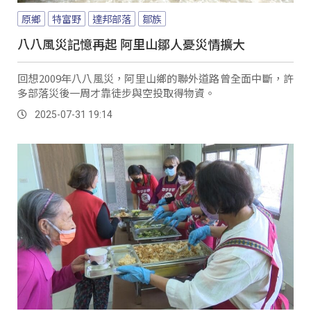
原鄉
特富野
達邦部落
鄒族
八八風災記憶再起 阿里山鄒人憂災情擴大
回想2009年八八風災，阿里山鄉的聯外道路曾全面中斷，許
多部落災後一周才靠徒步與空投取得物資。
2025-07-31 19:14