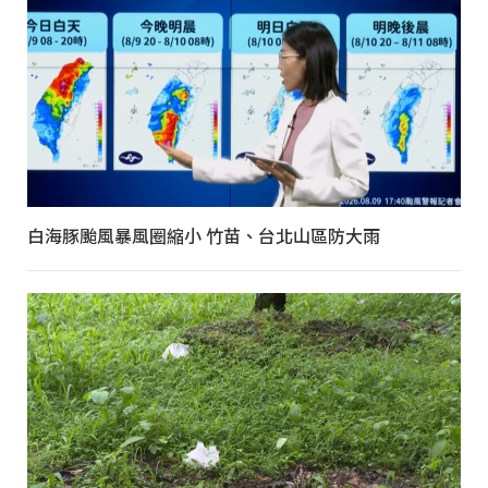
白海豚颱風暴風圈縮小 竹苗、台北山區防大雨