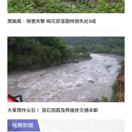
兩颱風、猴害夾擊 梅花部落甜柿損失近6成
大豪雨炸尖石！ 落石阻路及時搶修交通未斷
推薦新聞