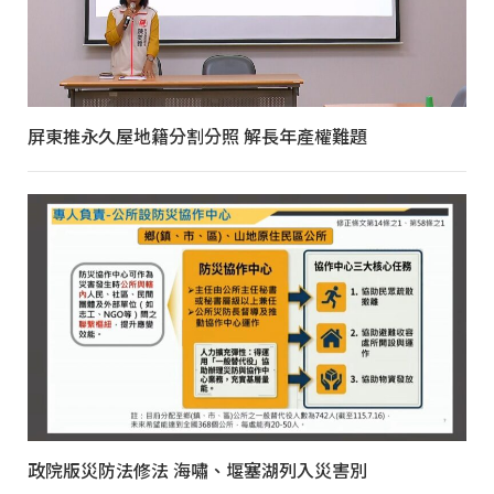
屏東推永久屋地籍分割分照 解長年產權難題
政院版災防法修法 海嘯、堰塞湖列入災害別