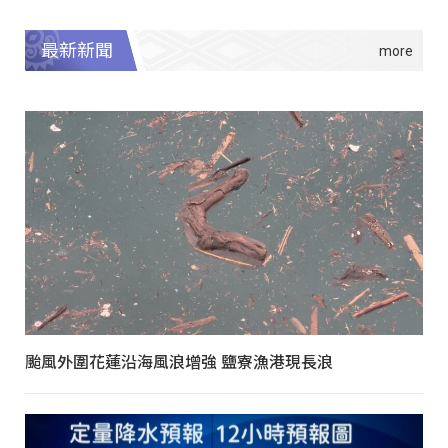
最新新聞
颱風外圍花蓮沿海風浪增強 鹽寮漁港現長浪