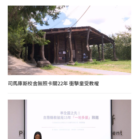
司馬庫斯校舍無照卡關22年 衝擊童受教權