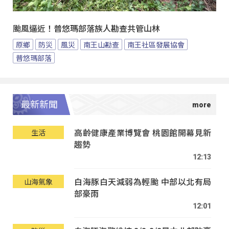
颱風逼近！普悠瑪部落族人勘查共管山林
原鄉
防災
風災
南王山勘查
南王社區發展協會
普悠瑪部落
最新新聞
高齡健康產業博覽會 桃園館開幕見新
生活
趨勢
12:13
白海豚白天減弱為輕颱 中部以北有局
山海氣象
部豪雨
12:01