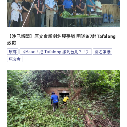
【涉己新聞】原文會新劇名爆爭議 團隊8/7赴Tafalong
致歉
原鄉
《Maan！把 Tafalong 搬到台北？！》
劇名爭議
原文會