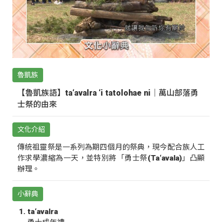
魯凱族
【魯凱族語】ta‘avalra ‘i tatolohae ni｜萬山部落勇
士祭的由來
文化介紹
傳統祖靈祭是一系列為期四個月的祭典，現今配合族人工
作求學濃縮為一天，並特別將「勇士祭(Ta‘avala)」凸顯
辦理。
小辭典
ta‘avalra