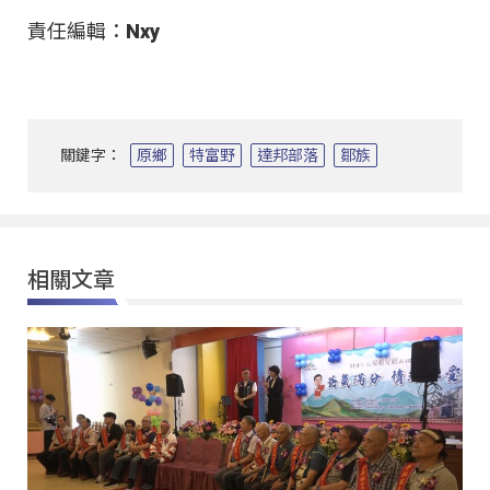
責任編輯：Nxy
關鍵字：
原鄉
特富野
達邦部落
鄒族
相關文章