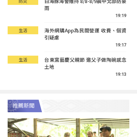
白海豚海警維持 8/8-8/9晨中北部防豪
防災
雨
19:19
海外網購App為民間營運 收費、個資
生活
引疑慮
19:17
台東窯藝慶父親節 邀父子做陶碗感念
生活
土地
19:13
推薦新聞