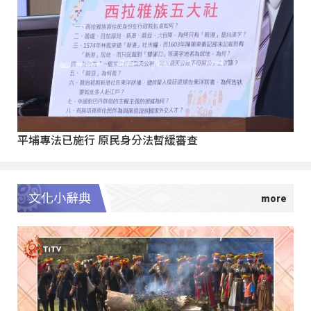
平埔專法已施行 原民身分法暫緩審查
文化小辭典