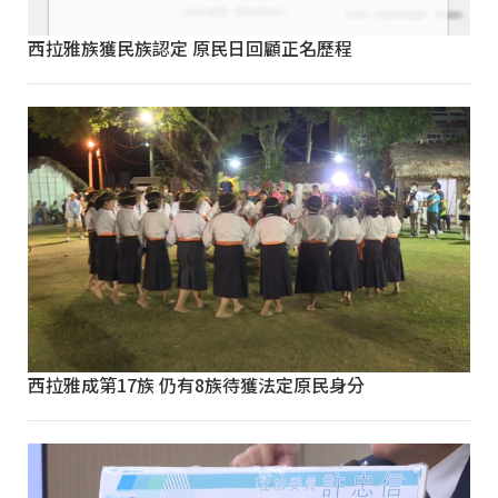
西拉雅族獲民族認定 原民日回顧正名歷程
西拉雅成第17族 仍有8族待獲法定原民身分