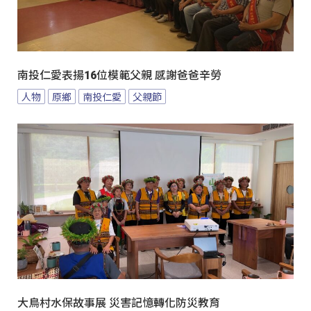
南投仁愛表揚16位模範父親 感謝爸爸辛勞
人物
原鄉
南投仁愛
父親節
大鳥村水保故事展 災害記憶轉化防災教育