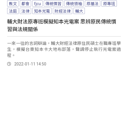
教文
都會
fjcu
傳統慣習
傳統領袖
原基法
原專班
法庭
法律
知本光電
財經法律
輔大
輔大財法原專班模擬知本光電案 思辨原民傳統慣
習與法規關係
一來一往的言詞辯論，輔大財經法律原住民碩士在職專班學
生，模擬台東知本卡大地布部落，聲請停止執行光電案過
程。
2022-01-11 14:50