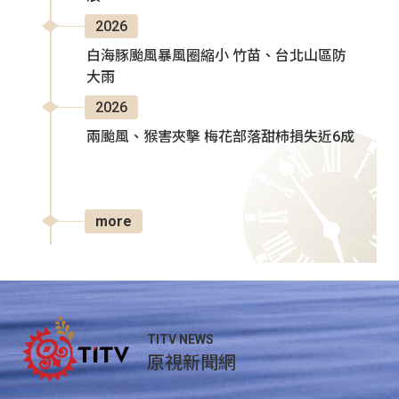
2026
白海豚颱風暴風圈縮小 竹苗、台北山區防
大雨
2026
兩颱風、猴害夾擊 梅花部落甜柿損失近6成
more
TITV NEWS
原視新聞網