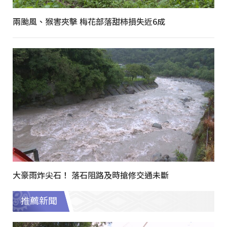
兩颱風、猴害夾擊 梅花部落甜柿損失近6成
大豪雨炸尖石！ 落石阻路及時搶修交通未斷
推薦新聞