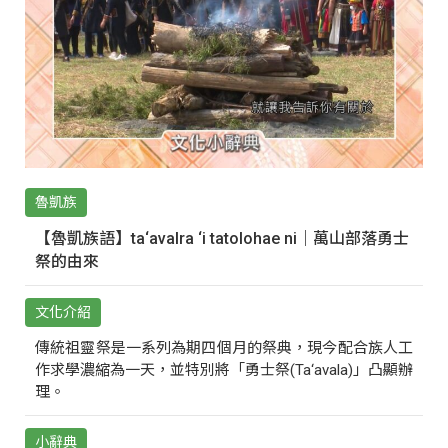
魯凱族
【魯凱族語】ta‘avalra ‘i tatolohae ni｜萬山部落勇士
祭的由來
文化介紹
傳統祖靈祭是一系列為期四個月的祭典，現今配合族人工
作求學濃縮為一天，並特別將「勇士祭(Ta‘avala)」凸顯辦
理。
小辭典