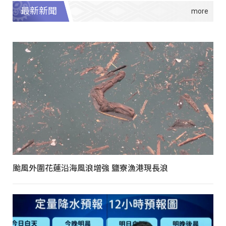
最新新聞
颱風外圍花蓮沿海風浪增強 鹽寮漁港現長浪