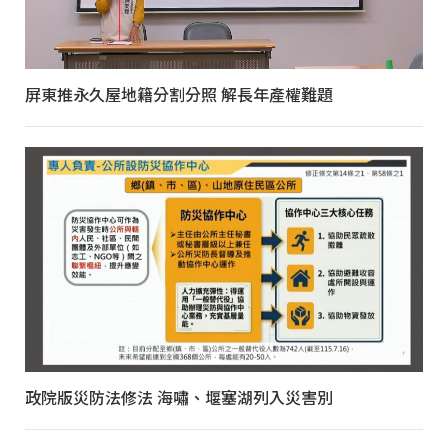
屏東推永久屋地籍分割分照 解長年產權難題
政院版災防法修法 海嘯、堰塞湖列入災害別