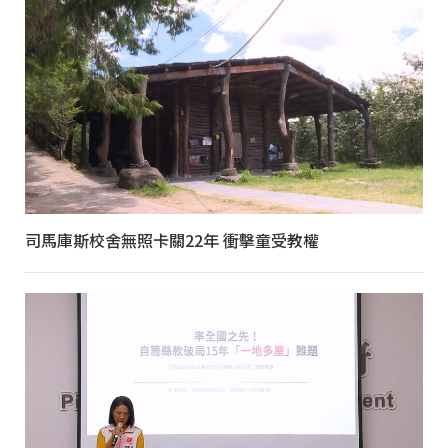
司馬庫斯校舍無照卡關22年 衝擊童受教權