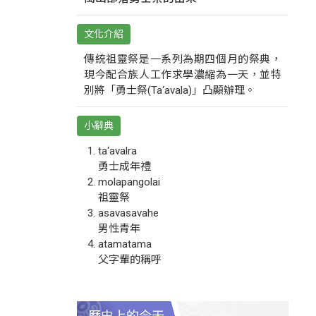
文化介紹
傳統祖靈祭是一系列為期四個月的祭典，
現今配合族人工作求學濃縮為一天，並特
別將「勇士祭(Ta‘avala)」凸顯辦理。
小辭典
ta‘avalra
勇士成年禮
molapangolai
祖靈祭
asavasavahe
男性青年
atamatama
父字輩的稱呼
歷史上的今天