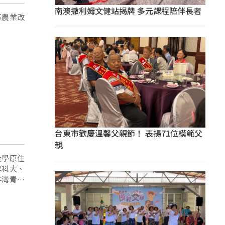
南澳撒利姆文健站揭牌 多元課程陪伴長者
區農業改
台東市歡慶溫馨父親節！ 表揚71位模範父
親
大學原住
屏科大、
排灣青年
底蘊。