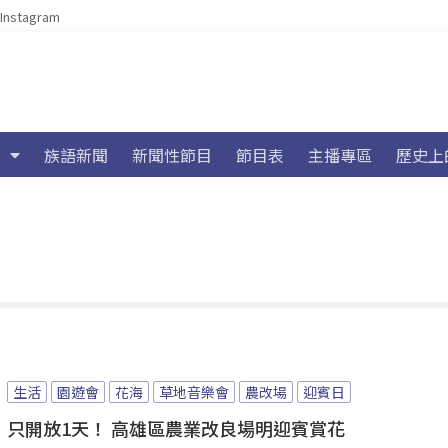
Instagram
族語新聞
新聞性節目
節目表
主播專區
歷史上
生活
園遊會
花海
草地音樂會
農改場
迎賓日
只開放1天！ 高雄區農業改良場明迎賓賞花