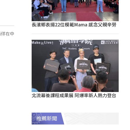
長濱鄉表揚22位模範Mama 感念父親辛勞
徜徉在中
北流幕後課程成果展 阿爆率新人熱力登台
推薦新聞