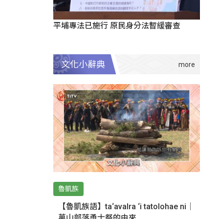
平埔專法已施行 原民身分法暫緩審查
文化小辭典
魯凱族
【魯凱族語】ta‘avalra ‘i tatolohae ni｜
萬山部落勇士祭的由來