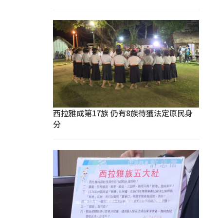
西拉雅成第17族 仍有8族待獲法定原民身
分