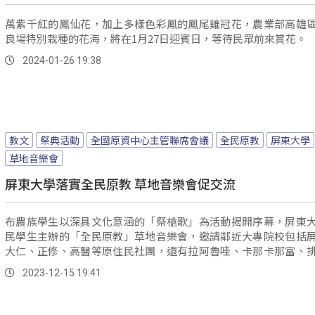
萬紫千紅的鳳仙花，加上多樣色彩鳳的鳳尾雞冠花，農業部高雄
良場特別栽種的花海，將在1月27日迎賓日，等待民眾前來賞花。
2024-01-26 19:38
教文
祭典活動
全國原資中心主管聯席會議
全民原教
屏東大學
草地音樂會
屏東大學落實全民原教 草地音樂會促交流
布農族學生以深具文化意涵的「祭槍歌」為活動揭開序幕，屏東
民學生主辦的「全民原教」草地音樂會，邀請鄰近大專院校包括
大仁、正修、高醫等原住民社團，還有拉阿魯哇、卡那卡那富、
會，一起透過樂舞展現各族群的文化氣息、讓彼此認識各自的文化
2023-12-15 19:41