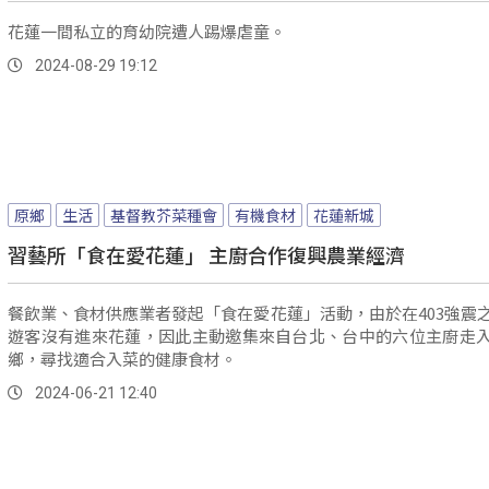
花蓮一間私立的育幼院遭人踢爆虐童。
2024-08-29 19:12
原鄉
生活
基督教芥菜種會
有機食材
花蓮新城
習藝所「食在愛花蓮」 主廚合作復興農業經濟
餐飲業、食材供應業者發起「食在愛花蓮」活動，由於在403強震
遊客沒有進來花蓮，因此主動邀集來自台北、台中的六位主廚走
鄉，尋找適合入菜的健康食材。
2024-06-21 12:40