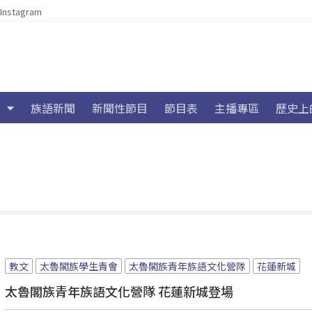
Instagram
族語新聞
新聞性節目
節目表
主播專區
歷史上
教文
太魯閣族學生青會
太魯閣族青年族語文化營隊
花蓮新城
太魯閣族青年族語文化營隊 花蓮新城登場