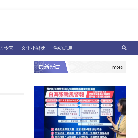
的今天
文化小辭典
活動訊息
最新新聞