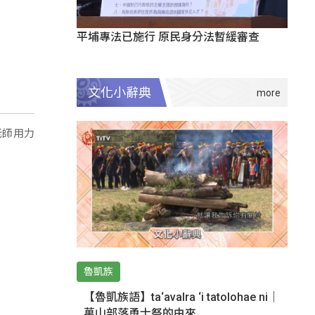
平埔專法已施行 原民身分法暫緩審查
文化小辭典
老師用力
魯凱族
【魯凱族語】ta‘avalra ‘i tatolohae ni｜
萬山部落勇士祭的由來