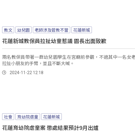
教文
幼兒園
老師涉及管教不當
花蓮新城
花蓮新城教保員拉扯幼童惹議 園長出面致歉
兩名教保員帶著一群幼兒園學生在宮廟前參觀，不過其中一名女
拉扯小朋友的手臂，並且不斷大喊。
2024-11-22 12:18
社會
育幼院虐童
花蓮新城
花蓮育幼院虐童案 懲處結果預計9月出爐