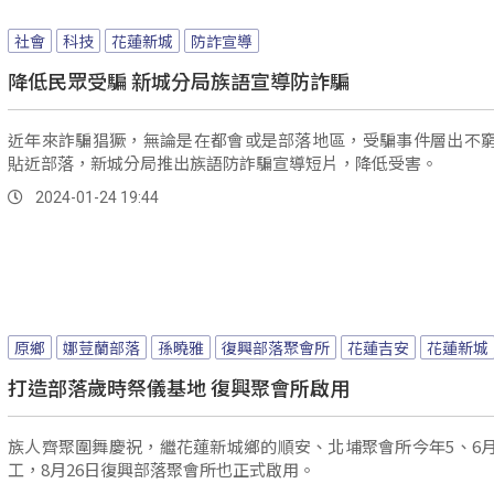
社會
科技
花蓮新城
防詐宣導
降低民眾受騙 新城分局族語宣導防詐騙
近年來詐騙猖獗，無論是在都會或是部落地區，受騙事件層出不
貼近部落，新城分局推出族語防詐騙宣導短片，降低受害。
2024-01-24 19:44
原鄉
娜荳蘭部落
孫曉雅
復興部落聚會所
花蓮吉安
花蓮新城
打造部落歲時祭儀基地 復興聚會所啟用
族人齊聚圍舞慶祝，繼花蓮新城鄉的順安、北埔聚會所今年5、6
工，8月26日復興部落聚會所也正式啟用。