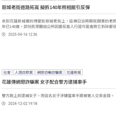
新城老街道路拓寬 擬拆140年照相館引反彈
來到花蓮新城鄉的博愛街新城老街上，這棟日治時期就開業的老
年已140歲，部份民眾聽說公所因要拓寬人行道可能會將它拆除都
2025-04-16 12:36
社會
人頭詐欺案
網戀恐嚇詐騙案
花蓮新城
花蓮傳網戀詐騙案 女子配合警方逮捕車手
警方跑上前逮捕女子，而這名女子涉嫌當車手跟被害人交易金錢。
2024-12-02 19:18