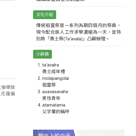
文化介紹
傳統祖靈祭是一系列為期四個月的祭典，
現今配合族人工作求學濃縮為一天，並特
別將「勇士祭(Ta‘avala)」凸顯辦理。
小辭典
ta‘avalra
勇士成年禮
molapangolai
祖靈祭
之後導致
asavasavahe
入花蓮偏
男性青年
atamatama
父字輩的稱呼
歷史上的今天