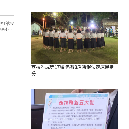
照相館今
很意外。
西拉雅成第17族 仍有8族待獲法定原民身
分