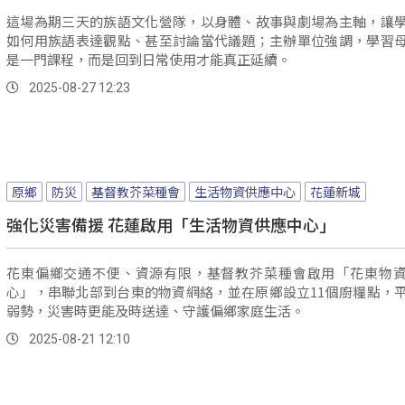
這場為期三天的族語文化營隊，以身體、故事與劇場為主軸，讓
如何用族語表達觀點、甚至討論當代議題；主辦單位強調，學習
是一門課程，而是回到日常使用才能真正延續。
2025-08-27 12:23
原鄉
防災
基督教芥菜種會
生活物資供應中心
花蓮新城
強化災害備援 花蓮啟用「生活物資供應中心」
花東偏鄉交通不便、資源有限，基督教芥菜種會啟用「花東物
心」，串聯北部到台東的物資網絡，並在原鄉設立11個廚糧點，
弱勢，災害時更能及時送達、守護偏鄉家庭生活。
2025-08-21 12:10