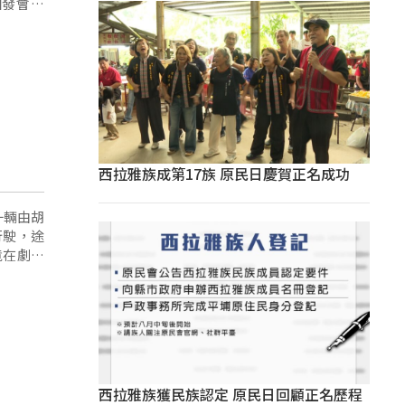
，現場還
群的新能
西拉雅族成第17族 原民日慶賀正名成功
一輛由胡
行駛，途
竟在劇烈
西拉雅族獲民族認定 原民日回顧正名歷程