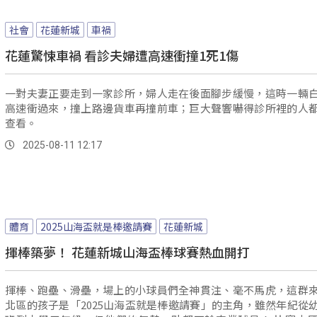
社會
花蓮新城
車禍
花蓮驚悚車禍 看診夫婦遭高速衝撞1死1傷
一對夫妻正要走到一家診所，婦人走在後面腳步緩慢，這時一輛
高速衝過來，撞上路邊貨車再撞前車；巨大聲響嚇得診所裡的人
查看。
2025-08-11 12:17
體育
2025山海盃就是棒邀請賽
花蓮新城
揮棒築夢！ 花蓮新城山海盃棒球賽熱血開打
揮棒、跑壘、滑壘，場上的小球員們全神貫注、毫不馬虎，這群
北區的孩子是「2025山海盃就是棒邀請賽」的主角，雖然年紀從