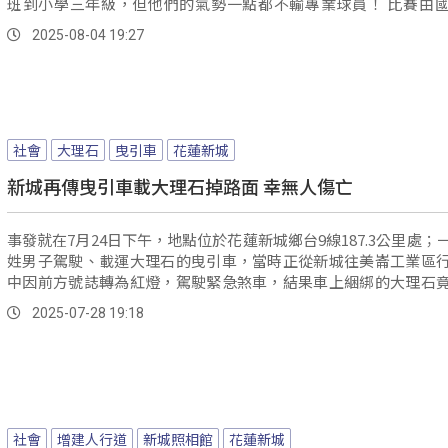
班到小學三年級，但他們的氣勢一點都不輸專業球員！ 比賽由國發會指
導、花蓮縣體育會主辦，分為U8與U10兩組；除了球場上的對決
2025-08-04 19:27
有親子活動、市集及街區體驗，希望讓棒球成為串聯地方與人
量。
社會
大理石
曳引車
花蓮新城
新城再傳曳引車載大理石掉路面 幸無人傷亡
事發就在7月24日下午，地點位於花蓮新城鄉台9線187.3公里處；
姓男子駕駛、載運大理石的曳引車，當時正從新城往美崙工業區
中因前方號誌轉為紅燈，駕駛緊急煞車，結果車上綑綁的大理石
震動下，繩索斷裂、整塊滑落車道。
2025-07-28 19:18
社會
增建人行道
新城照相館
花蓮新城