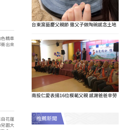
台東窯藝慶父親節 邀父子做陶碗感念土地
白色轎車
都衝出來
南投仁愛表揚16位模範父親 感謝爸爸辛勞
推薦新聞
來自花蓮
幼兒園大