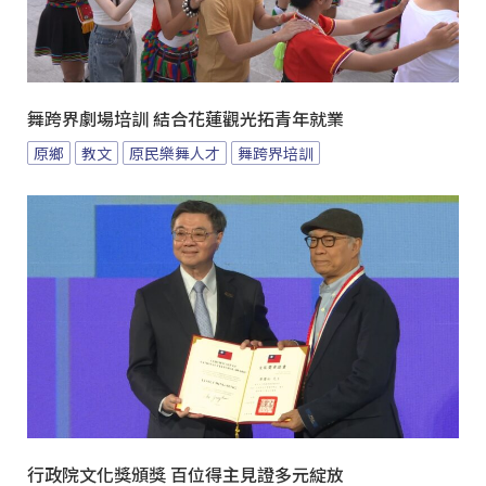
舞跨界劇場培訓 結合花蓮觀光拓青年就業
原鄉
教文
原民樂舞人才
舞跨界培訓
行政院文化獎頒獎 百位得主見證多元綻放