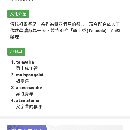
文化介紹
傳統祖靈祭是一系列為期四個月的祭典，現今配合族人工
作求學濃縮為一天，並特別將「勇士祭(Ta‘avala)」凸顯
辦理。
小辭典
ta‘avalra
勇士成年禮
molapangolai
祖靈祭
asavasavahe
男性青年
atamatama
父字輩的稱呼