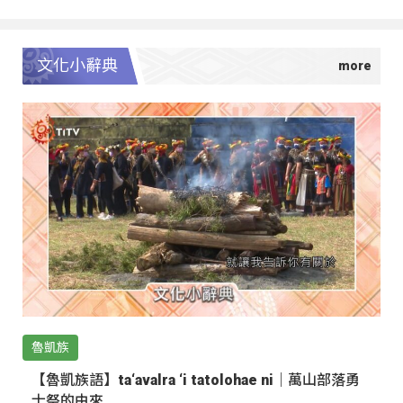
文化小辭典
魯凱族
【魯凱族語】ta‘avalra ‘i tatolohae ni｜萬山部落勇
士祭的由來