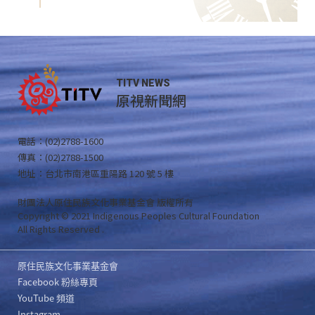
TITV NEWS
原視新聞網
電話：(02)2788-1600
傳真：(02)2788-1500
地址：台北市南港區重陽路 120 號 5 樓
財團法人原住民族文化事業基金會 版權所有
Copyright © 2021 Indigenous Peoples Cultural Foundation
All Rights Reserved .
原住民族文化事業基金會
Facebook 粉絲專頁
YouTube 頻道
Instagram