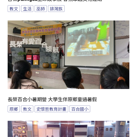
教文
生活
巫師
排灣族
長榮百合小暑期營 大學生伴原鄉童過暑假
原鄉
教文
史懷哲教育計畫
百合國小