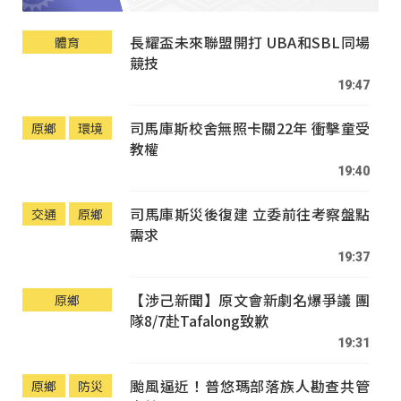
長耀盃未來聯盟開打 UBA和SBL同場
體育
競技
19:47
司馬庫斯校舍無照卡關22年 衝擊童受
原鄉
環境
教權
19:40
司馬庫斯災後復建 立委前往考察盤點
交通
原鄉
需求
19:37
【涉己新聞】原文會新劇名爆爭議 團
原鄉
隊8/7赴Tafalong致歉
19:31
颱風逼近！普悠瑪部落族人勘查共管
原鄉
防災